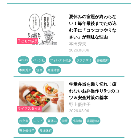
夏休みの宿題が終わらな
い！毎年最後までため込
む子に「コツコツやりな
さい」が無駄な理由
子どもの成長
本田秀夫
2026.08.06
ADHD
バトン社
フォレスト出版
フクチマミ
書籍抜粋
本田秀夫
漫画
発達障害
学童弁当を乗り切れ！疲
れないお弁当作り5つのコ
ツ＆安全対策の基本
野上優佳子
ライフスタイル
2026.08.06
お弁当
レシピ
夏休み
学童
小学館
書籍抜粋
野上優佳子
長期休暇