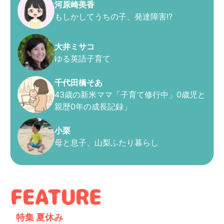
河原崎美香
もしかしてうちの子、発達障害!?
大井ミサコ
ゆる英語子育て
千代田橋そあ
43歳の新米ママ「子育て修行中」0歳児と
親歴0年の成長記録」
小栗
母と息子、山梨ふたり暮らし
特集
夏休み