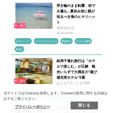
浮き輪のまま転覆、砂で
火傷も...夏休み前に親が
知るべき海のヒヤリハッ
ト
本・遊び
茂木みかほ
2026.08.06
ヒヤリハット
リスクマネジメント
事故防止
子どもの事故
海遊び
結局子連れ旅行は「ホテ
ルで楽しむ」が正解 観
光いらずで大満足の“遊び
場充実ホテル”5選
本・遊び
おとなTOこどもTRiP
2026.08.06
当サイトではCookieを使用します。Cookieの使用に関する詳細は
おとなTOこどもTRiP
お出かけ
旅行
書籍抜粋
以下をご覧ください。
閉じる
プライバシーポリシー
読書感想文は「あなう