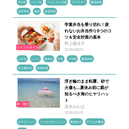
ADHD
バトン社
フォレスト出版
フクチマミ
書籍抜粋
本田秀夫
漫画
発達障害
学童弁当を乗り切れ！疲
れないお弁当作り5つのコ
ツ＆安全対策の基本
野上優佳子
ライフスタイル
2026.08.05
お弁当
レシピ
夏休み
学童
小学館
書籍抜粋
野上優佳子
長期休暇
浮き輪のまま転覆、砂で
火傷も...夏休み前に親が
知るべき海のヒヤリハッ
ト
本・遊び
茂木みかほ
2026.08.05
ヒヤリハット
リスクマネジメント
事故防止
子どもの事故