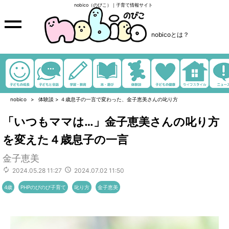
nobico（のびこ）｜子育て情報サイト
nobicoとは？
nobico
体験談
>
４歳息子の一言で変わった、金子恵美さんの叱り方
「いつもママは…」金子恵美さんの叱り方
を変えた４歳息子の一言
金子恵美
2024.05.28 11:27
2024.07.02 11:50
4歳
PHPのびのび子育て
叱り方
金子恵美