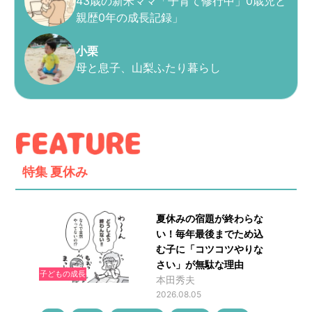
43歳の新米ママ「子育て修行中」0歳児と
親歴0年の成長記録」
小栗
母と息子、山梨ふたり暮らし
特集
夏休み
夏休みの宿題が終わらな
い！毎年最後までため込
む子に「コツコツやりな
さい」が無駄な理由
子どもの成長
本田秀夫
2026.08.05