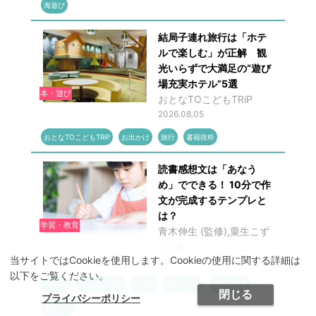
海遊び
結局子連れ旅行は「ホテ
ルで楽しむ」が正解 観
光いらずで大満足の“遊び
場充実ホテル”5選
本・遊び
おとなTOこどもTRiP
2026.08.05
おとなTOこどもTRiP
お出かけ
旅行
書籍抜粋
読書感想文は「あなう
め」でできる！ 10分で作
文が完成するテンプレと
は？
学習・教育
青木伸生 (監修),粟生こず
え (著)
当サイトではCookieを使用します。Cookieの使用に関する詳細は
2026.08.05
以下をご覧ください。
Gakken
夏休みの宿題
小学生
粟生こずえ
読書感想文
閉じる
プライバシーポリシー
青木伸生