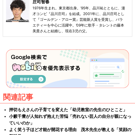
庄司智春
1976年生まれ。東京都出身。’95年、品川祐とともに、漫
才コンビ『品川庄司』を結成。2001年に、品川庄司とし
て『ゴールデン・アロー賞』芸能新人賞を受賞し、バラ
エティーを中心に活躍中。’09年に歌手・タレントの藤本
美貴さんと結婚し、現在3児の父。
関連記事
押切もえさんの子育てを変えた「幼児教室の先生のひとこと」
小籔千豊が人知れず抱えた苦悩「売れない芸人の自分が親になっ
ていいのか」
よく笑う子ほど才能が開花する理由 茂木先生が教える「笑顔の