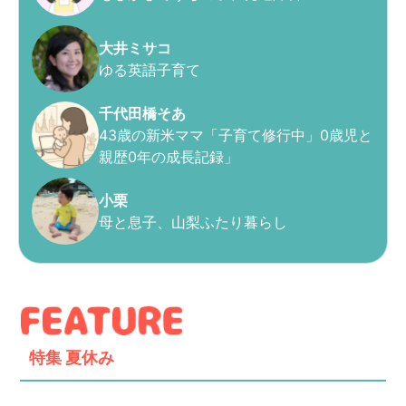
大井ミサコ
ゆる英語子育て
千代田橋そあ
43歳の新米ママ「子育て修行中」0歳児と
親歴0年の成長記録」
小栗
母と息子、山梨ふたり暮らし
特集
夏休み