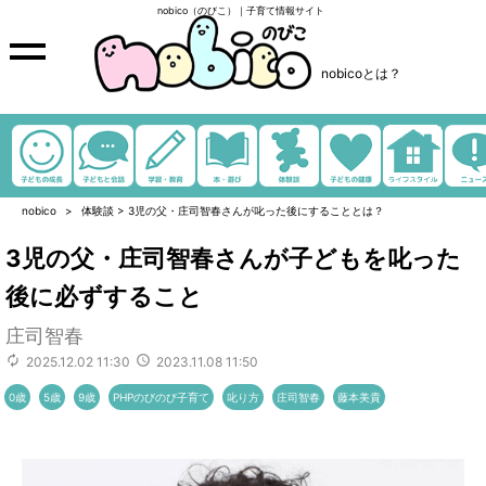
nobico（のびこ）｜子育て情報サイト
nobicoとは？
nobico
体験談
>
3児の父・庄司智春さんが叱った後にすることとは？
3児の父・庄司智春さんが子どもを叱った
後に必ずすること
庄司智春
2025.12.02 11:30
2023.11.08 11:50
0歳
5歳
9歳
PHPのびのび子育て
叱り方
庄司智春
藤本美貴