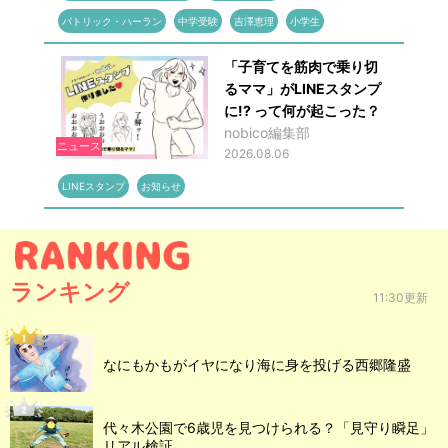
パトリック・ハーラン
中学受験
吉澤恵理
小学生
「子育てを筋肉で乗り切
るママ」がLINEスタンプ
に!? って何が起こった？
nobico編集部
ニュース
2026.08.06
LINEスタンプ
お知らせ
ランキング
11:30更新
なにもかもがイヤになり海に身を投げる西郷隆盛
代々木公園で6歳児を見つけられる？「見守り瞬足」
リアル検証