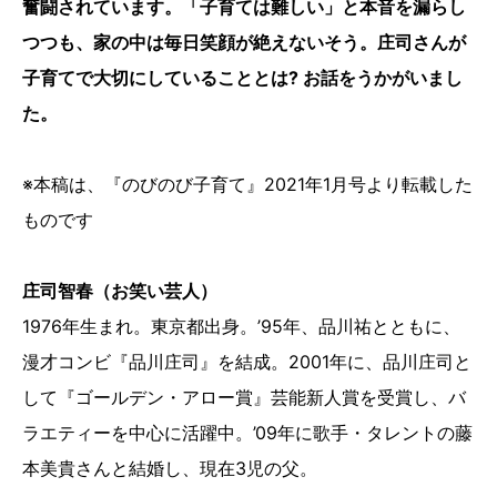
奮闘されています。「子育ては難しい」と本音を漏らし
つつも、家の中は毎日笑顔が絶えないそう。庄司さんが
子育てで大切にしていることとは? お話をうかがいまし
た。
※本稿は、『のびのび子育て』2021年1月号より転載した
ものです
庄司智春（お笑い芸人）
1976年生まれ。東京都出身。’95年、品川祐とともに、
漫才コンビ『品川庄司』を結成。2001年に、品川庄司と
して『ゴールデン・アロー賞』芸能新人賞を受賞し、バ
ラエティーを中心に活躍中。’09年に歌手・タレントの藤
本美貴さんと結婚し、現在3児の父。