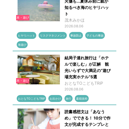
火傷も...夏休み前に親が
知るべき海のヒヤリハッ
ト
本・遊び
茂木みかほ
2026.08.06
ヒヤリハット
リスクマネジメント
事故防止
子どもの事故
海遊び
結局子連れ旅行は「ホテ
ルで楽しむ」が正解 観
光いらずで大満足の“遊び
場充実ホテル”5選
本・遊び
おとなTOこどもTRiP
2026.08.06
おとなTOこどもTRiP
お出かけ
旅行
書籍抜粋
読書感想文は「あなう
め」でできる！ 10分で作
文が完成するテンプレと