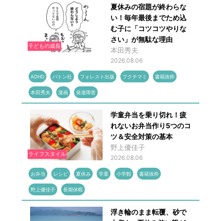
夏休みの宿題が終わらな
い！毎年最後までため込
む子に「コツコツやりな
さい」が無駄な理由
子どもの成長
本田秀夫
2026.08.06
ADHD
バトン社
フォレスト出版
フクチマミ
書籍抜粋
本田秀夫
漫画
発達障害
学童弁当を乗り切れ！疲
れないお弁当作り5つのコ
ツ＆安全対策の基本
野上優佳子
ライフスタイル
2026.08.06
お弁当
レシピ
夏休み
学童
小学館
書籍抜粋
野上優佳子
長期休暇
浮き輪のまま転覆、砂で