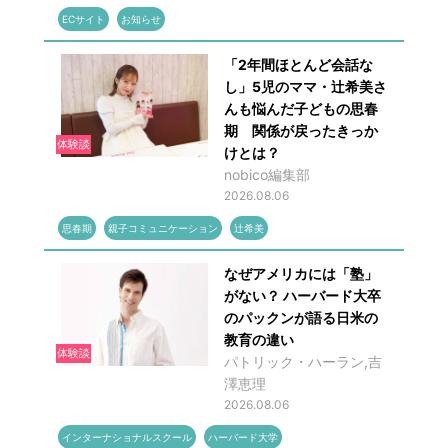
ECサイト
お知らせ
「2年間ほとんど会話な
し」5児のママ・辻希美さ
んも悩んだ子どもの思春
期 関係が戻ったきっか
体験談
けとは？
nobico編集部
2026.08.06
思春期
親子コミュニケーション
辻希美
なぜアメリカには「塾」
がない？ ハーバード大卒
のパックンが語る日米の
教育の違い
体験談
パトリック・ハーラン,吉
澤恵理
2026.08.06
インターナショナルスクール
ハーバード大学