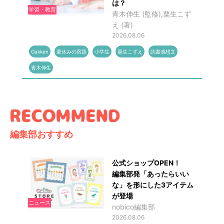
は？
学習・教育
青木伸生 (監修),粟生こず
え (著)
2026.08.06
Gakken
夏休みの宿題
小学生
粟生こずえ
読書感想文
青木伸生
編集部おすすめ
公式ショップOPEN！
編集部発「あったらいい
な」を形にした3アイテム
が登場
ニュース
nobico編集部
2026.08.06