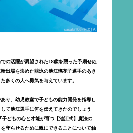
での活躍が嘱望された18歳を襲った予期せぬ
五輪出場を決めた競泳の池江璃花子選手のあき
また多くの人へ勇気を与えています。
であり、幼児教室で子どもの能力開発を指導し
として池江選手に何を伝えてきたのでしょう
『子どもの心と才能が育つ【池江式】魔法の
りを守らせるために親にできることについて触