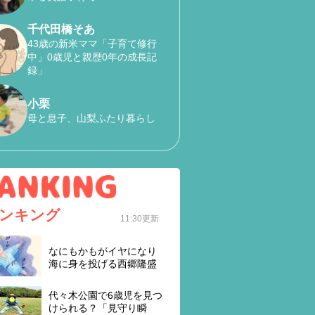
千代田橋そあ
43歳の新米ママ「子育て修行
中」0歳児と親歴0年の成長記
録」
小栗
母と息子、山梨ふたり暮らし
ンキング
11:30更新
なにもかもがイヤになり
海に身を投げる西郷隆盛
代々木公園で6歳児を見つ
けられる？「見守り瞬