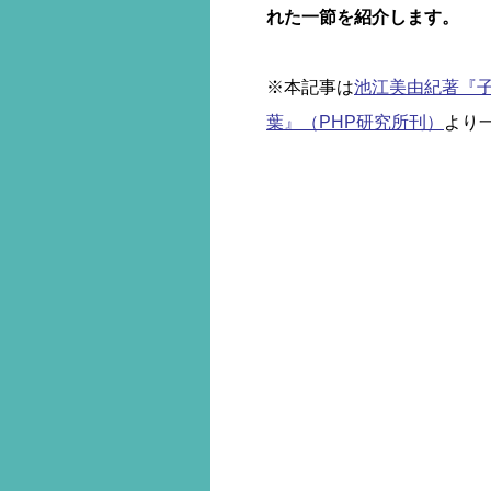
れた一節を紹介します。
※本記事は
池江美由紀著『
葉』（PHP研究所刊）
より