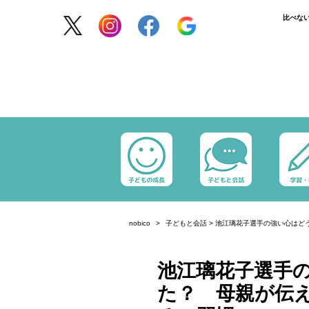
比べな
nobico
子どもと会話
>
池江璃花子選手の強い心はど
池江璃花子選手
た？ 母親が伝