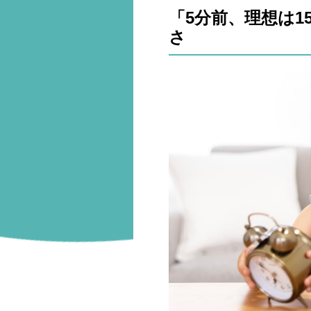
「5分前、理想は
さ