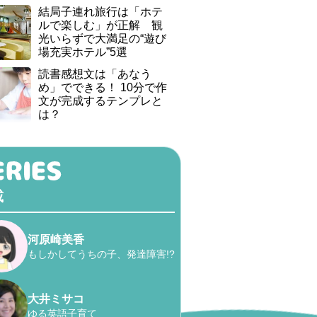
結局子連れ旅行は「ホテ
ルで楽しむ」が正解 観
光いらずで大満足の“遊び
場充実ホテル”5選
読書感想文は「あなう
め」でできる！ 10分で作
文が完成するテンプレと
は？
載
河原崎美香
もしかしてうちの子、発達障害!?
大井ミサコ
ゆる英語子育て