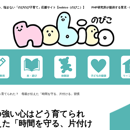
い、悩まない「のびのび子育て」応援サイト【nobico（のびこ）】 PHP研究所が提供する育児・
う育てられた？ 母親が伝えた「時間を守る、片付ける」習慣
の強い心はどう育てられ
えた「時間を守る、片付け