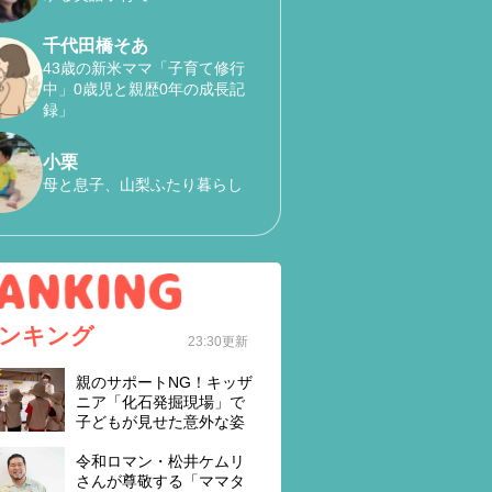
千代田橋そあ
43歳の新米ママ「子育て修行
中」0歳児と親歴0年の成長記
録」
小栗
母と息子、山梨ふたり暮らし
ンキング
23:30更新
親のサポートNG！キッザ
ニア「化石発掘現場」で
子どもが見せた意外な姿
令和ロマン・松井ケムリ
さんが尊敬する「ママタ