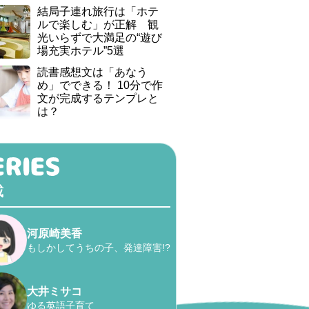
結局子連れ旅行は「ホテ
ルで楽しむ」が正解 観
光いらずで大満足の“遊び
場充実ホテル”5選
読書感想文は「あなう
め」でできる！ 10分で作
文が完成するテンプレと
は？
載
河原崎美香
もしかしてうちの子、発達障害!?
大井ミサコ
ゆる英語子育て