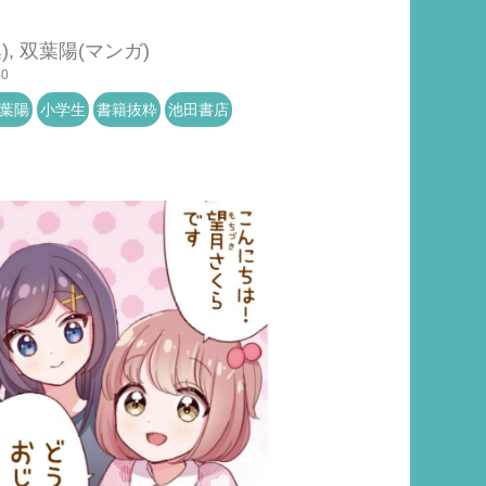
, 双葉陽(マンガ)
50
葉陽
小学生
書籍抜粋
池田書店