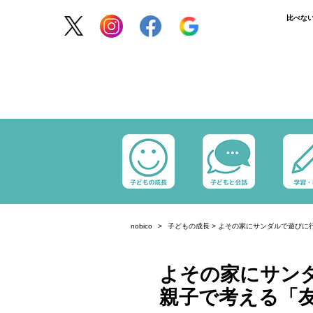
比べな
nobico
子どもの成長
>
よその家にサンダルで遊びに行
よその家にサン
親子で考える「