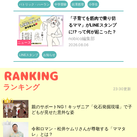
パトリック・ハーラン
中学受験
吉澤恵理
小学生
「子育てを筋肉で乗り切
るママ」がLINEスタンプ
に!? って何が起こった？
nobico編集部
ニュース
2026.08.06
LINEスタンプ
お知らせ
ランキング
23:30更新
親のサポートNG！キッザニア「化石発掘現場」で子
どもが見せた意外な姿
令和ロマン・松井ケムリさんが尊敬する「ママタ
レ」とは？