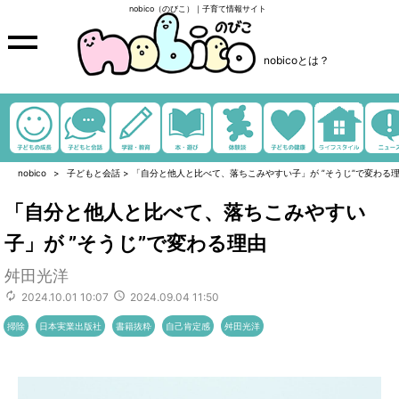
nobico（のびこ）｜子育て情報サイト
nobicoとは？
nobico
子どもと会話
>
「自分と他人と比べて、落ちこみやすい子」が ”そうじ”で変わる
「自分と他人と比べて、落ちこみやすい
子」が ”そうじ”で変わる理由
舛田光洋
2024.10.01 10:07
2024.09.04 11:50
掃除
日本実業出版社
書籍抜粋
自己肯定感
舛田光洋