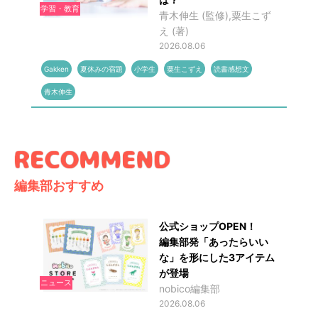
学習・教育
青木伸生 (監修),粟生こず
え (著)
2026.08.06
Gakken
夏休みの宿題
小学生
粟生こずえ
読書感想文
青木伸生
編集部おすすめ
公式ショップOPEN！
編集部発「あったらいい
な」を形にした3アイテム
が登場
ニュース
nobico編集部
2026.08.06