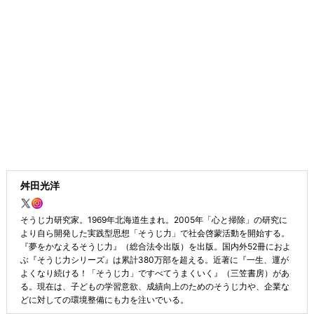
舛田光洋
そうじ力研究家。1969年北海道生まれ。2005年「心と掃除」の研究に
より自ら開発した実践型思想「そうじ力」で社会啓蒙活動を開始する。
『夢をかなえるそうじ力』（総合法令出版）を出版。国内外52冊におよ
ぶ『そうじ力シリーズ』は累計380万部を超える。近著に『一生、運が
よくなり続ける！「そうじ力」ですべてうまくいく』（三笠書房）があ
る。現在は、子どもの学習意欲、成績向上のためのそうじ力や、企業な
どに対しての環境整備にも力を注いでいる。