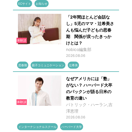
ECサイト
お知らせ
「2年間ほとんど会話な
し」5児のママ・辻希美さ
んも悩んだ子どもの思春
期 関係が戻ったきっか
体験談
けとは？
nobico編集部
2026.08.06
思春期
親子コミュニケーション
辻希美
なぜアメリカには「塾」
がない？ ハーバード大卒
のパックンが語る日米の
教育の違い
体験談
パトリック・ハーラン,吉
澤恵理
2026.08.06
インターナショナルスクール
ハーバード大学