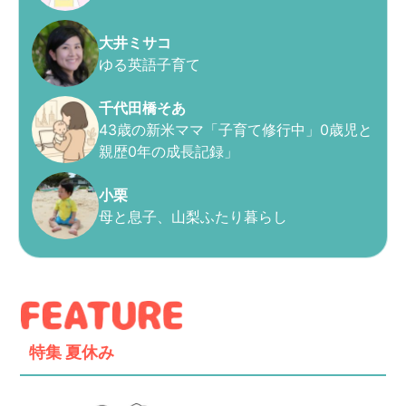
大井ミサコ
ゆる英語子育て
千代田橋そあ
43歳の新米ママ「子育て修行中」0歳児と
親歴0年の成長記録」
小栗
母と息子、山梨ふたり暮らし
特集
夏休み