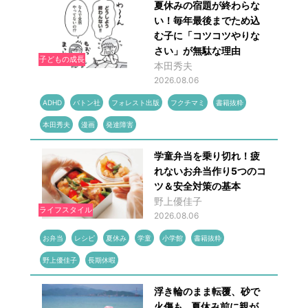
夏休みの宿題が終わらな
い！毎年最後までため込
む子に「コツコツやりな
さい」が無駄な理由
子どもの成長
本田秀夫
2026.08.06
ADHD
バトン社
フォレスト出版
フクチマミ
書籍抜粋
本田秀夫
漫画
発達障害
学童弁当を乗り切れ！疲
れないお弁当作り5つのコ
ツ＆安全対策の基本
野上優佳子
ライフスタイル
2026.08.06
お弁当
レシピ
夏休み
学童
小学館
書籍抜粋
野上優佳子
長期休暇
浮き輪のまま転覆、砂で
火傷も...夏休み前に親が