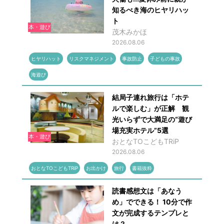
知るべき海のヒヤリハッ
ト
本・遊び
茂木みかほ
2026.08.06
ヒヤリハット
リスクマネジメント
事故防止
子どもの事故
海遊び
結局子連れ旅行は「ホテ
ルで楽しむ」が正解 観
光いらずで大満足の“遊び
場充実ホテル”5選
本・遊び
おとなTOこどもTRiP
2026.08.06
おとなTOこどもTRiP
お出かけ
旅行
書籍抜粋
読書感想文は「あなう
め」でできる！ 10分で作
文が完成するテンプレと
は？