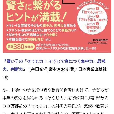
『
賢い子の「そうじ力」 そうじで身につく集中力、思考
力、判断力
』（舛田光洋,宮本さおり 著／日本実業出版社
刊）
小～中学生の子を持つ親や教育関係者に向けて、子どもが
本当の賢さを得られる「そうじ力」を初公開！累計部数３
８０万部超の「そうじ力」の舛田光洋氏が、気鋭の教育ジ
ャーナリスト宮本さおり氏と組んで、家庭での「そうじ」