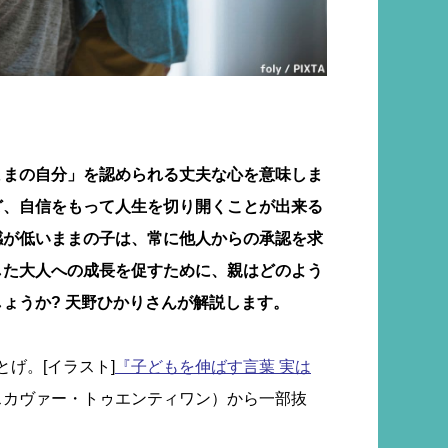
ままの自分」を認められる丈夫な心を意味しま
ど、自信をもって人生を切り開くことが出来る
感が低いままの子は、常に他人からの承認を求
した大人への成長を促すために、親はどのよう
ょうか? 天野ひかりさんが解説します。
とげ。[イラスト]
『
子どもを伸ばす言葉 実は
スカヴァー・トゥエンティワン）から一部抜