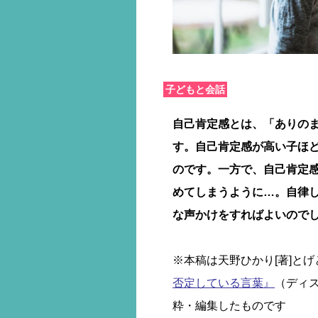
子どもと会話
自己肯定感とは、「ありの
す。自己肯定感が高い子ほ
のです。一方で、自己肯定
めてしまうように…。自律
な声かけをすればよいのでし
※本稿は天野ひかり[著]とげ
否定している言葉』
（ディ
粋・編集したものです