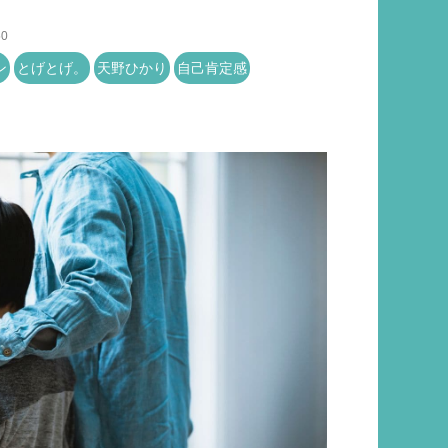
50
ン
とげとげ。
天野ひかり
自己肯定感