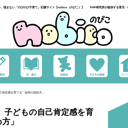
い、悩まない「のびのび子育て」応援サイト【nobico（のびこ）】 PHP研究所が提供する育児・
自己肯定感を育てる「短所の認め方」
 子どもの自己肯定感を育
め方」