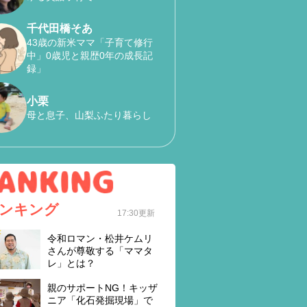
千代田橋そあ
43歳の新米ママ「子育て修行
中」0歳児と親歴0年の成長記
録」
小栗
母と息子、山梨ふたり暮らし
ンキング
17:30更新
令和ロマン・松井ケムリ
さんが尊敬する「ママタ
レ」とは？
親のサポートNG！キッザ
ニア「化石発掘現場」で