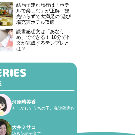
結局子連れ旅行は「ホテ
ルで楽しむ」が正解 観
光いらずで大満足の“遊び
場充実ホテル”5選
読書感想文は「あなう
め」でできる！ 10分で作
文が完成するテンプレと
は？
載
河原崎美香
もしかしてうちの子、発達障害!?
大井ミサコ
ゆる英語子育て