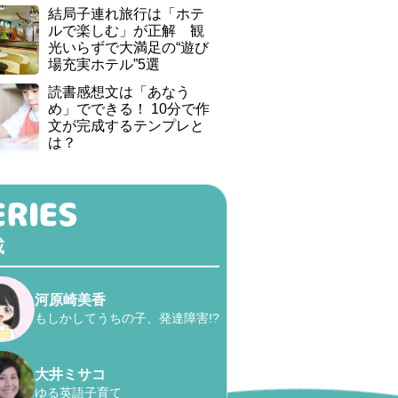
結局子連れ旅行は「ホテ
ルで楽しむ」が正解 観
光いらずで大満足の“遊び
場充実ホテル”5選
読書感想文は「あなう
め」でできる！ 10分で作
文が完成するテンプレと
は？
載
河原崎美香
もしかしてうちの子、発達障害!?
大井ミサコ
ゆる英語子育て