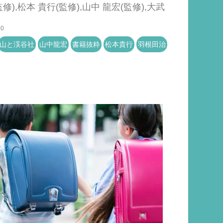
修),松本 貴行(監修),山中 龍宏(監修),大武
50
山と渓谷社
山中龍宏
書籍抜粋
松本貴行
羽根田治