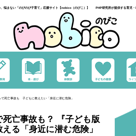
い、悩まない「のびのび子育て」応援サイト【nobico（のびこ）】 PHP研究所が提供する育児・
ルで死亡事故も 子どもに教えたい「身近に潜む危険」
死亡事故も？ 『子ども版
教える「身近に潜む危険」