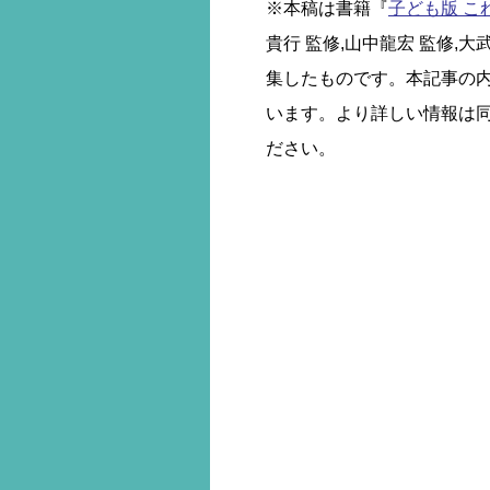
※本稿は書籍『
子ども版 こ
貴行 監修,山中龍宏 監修,
集したものです。本記事の
います。より詳しい情報は
ださい。