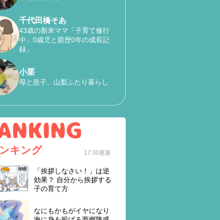
千代田橋そあ
43歳の新米ママ「子育て修行
中」0歳児と親歴0年の成長記
録」
小栗
母と息子、山梨ふたり暮らし
ンキング
17:30更新
「挨拶しなさい！」は逆
効果？ 自分から挨拶する
子の育て方
なにもかもがイヤになり
海に身を投げる西郷隆盛