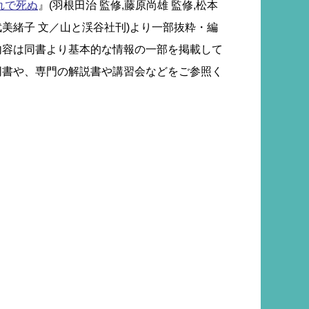
れで死ぬ
』(羽根田治 監修,藤原尚雄 監修,松本
大武美緒子 文／山と渓谷社刊)より一部抜粋・編
内容は同書より基本的な情報の一部を掲載して
同書や、専門の解説書や講習会などをご参照く