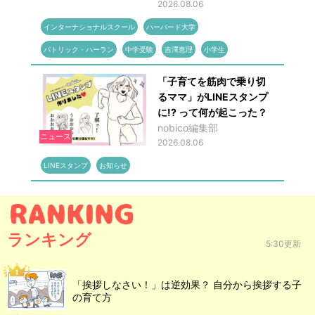
2026.08.06
インターナショナルスクール
ハーバード大学
パトリック・ハーラン
中学受験
吉澤恵理
小学生
「子育てを筋肉で乗り切
るママ」がLINEスタンプ
に!? って何が起こった？
nobico編集部
ニュース
2026.08.06
LINEスタンプ
お知らせ
ランキング
5:30更新
「挨拶しなさい！」は逆効果？ 自分から挨拶する子
の育て方