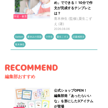
め」でできる！ 10分で作
文が完成するテンプレと
は？
学習・教育
青木伸生 (監修),粟生こず
え (著)
2026.08.06
Gakken
夏休みの宿題
小学生
粟生こずえ
読書感想文
青木伸生
編集部おすすめ
公式ショップOPEN！
編集部発「あったらいい
な」を形にした3アイテム
が登場