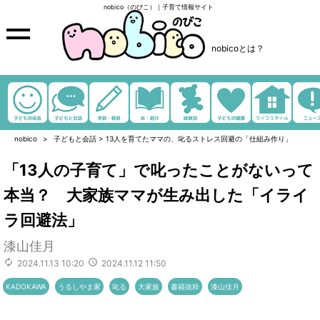
nobico（のびこ）｜子育て情報サイト
nobicoとは？
nobico
子どもと会話
>
13人を育てたママの、叱るストレス回避の「仕組み作り」
「13人の子育て」で叱ったことがないって
本当？ 大家族ママが生み出した「イライ
ラ回避法」
漆山佳月
2024.11.13 10:20
2024.11.12 11:50
KADOKAWA
うるしやま家
叱る
大家族
書籍抜粋
漆山佳月