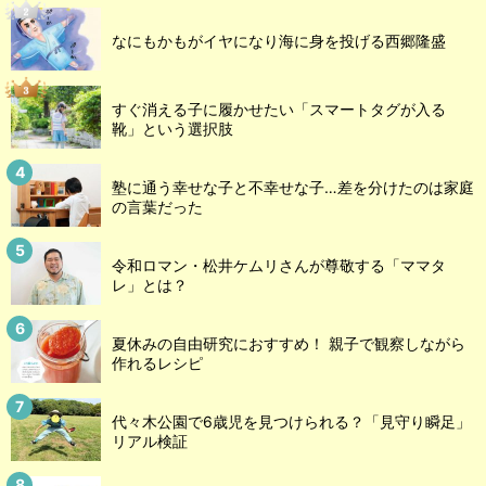
なにもかもがイヤになり海に身を投げる西郷隆盛
すぐ消える子に履かせたい「スマートタグが入る
靴」という選択肢
塾に通う幸せな子と不幸せな子…差を分けたのは家庭
の言葉だった
令和ロマン・松井ケムリさんが尊敬する「ママタ
レ」とは？
夏休みの自由研究におすすめ！ 親子で観察しながら
作れるレシピ
代々木公園で6歳児を見つけられる？「見守り瞬足」
リアル検証