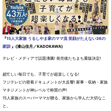
『
15人大家族 うるしやま家のママ流 笑顔がたえない36の
家訓
』(漆山佳月／KADOKAWA)
テレビ・メディアで話題沸騰! 発売後たちまち重版決定!
超忙しい毎日でも、子育てが超楽しくなる!
フジテレビの密着ドキュメントが大反響! 家事・収納・家族
マネジメントが神レベルで称賛の声!
15人家族のスーパーママが贈る、家族から学んだ大切なこ
と。