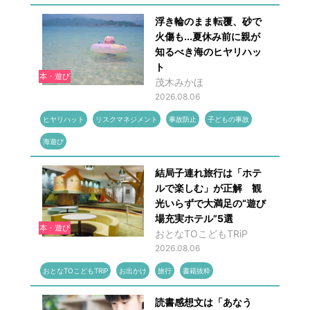
浮き輪のまま転覆、砂で
火傷も...夏休み前に親が
知るべき海のヒヤリハッ
ト
本・遊び
茂木みかほ
2026.08.06
ヒヤリハット
リスクマネジメント
事故防止
子どもの事故
海遊び
結局子連れ旅行は「ホテ
ルで楽しむ」が正解 観
光いらずで大満足の“遊び
場充実ホテル”5選
本・遊び
おとなTOこどもTRiP
2026.08.06
おとなTOこどもTRiP
お出かけ
旅行
書籍抜粋
読書感想文は「あなう