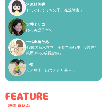
河原崎美香
もしかしてうちの子、発達障害!?
大井ミサコ
ゆる英語子育て
千代田橋そあ
43歳の新米ママ「子育て修行中」0歳児と
親歴0年の成長記録」
小栗
母と息子、山梨ふたり暮らし
特集
夏休み