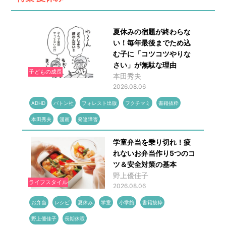
夏休みの宿題が終わらな
い！毎年最後までため込
む子に「コツコツやりな
さい」が無駄な理由
子どもの成長
本田秀夫
2026.08.06
ADHD
バトン社
フォレスト出版
フクチマミ
書籍抜粋
本田秀夫
漫画
発達障害
学童弁当を乗り切れ！疲
れないお弁当作り5つのコ
ツ＆安全対策の基本
野上優佳子
ライフスタイル
2026.08.06
お弁当
レシピ
夏休み
学童
小学館
書籍抜粋
野上優佳子
長期休暇