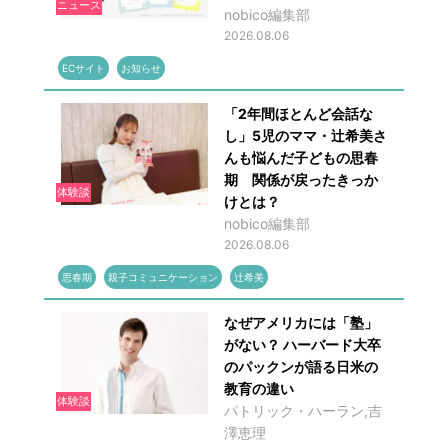
ニュース
nobico編集部
2026.08.06
ECサイト
お知らせ
「2年間ほとんど会話な
し」5児のママ・辻希美さ
んも悩んだ子どもの思春
期 関係が戻ったきっか
体験談
けとは？
nobico編集部
2026.08.06
思春期
親子コミュニケーション
辻希美
なぜアメリカには「塾」
がない？ ハーバード大卒
のパックンが語る日米の
教育の違い
体験談
パトリック・ハーラン,吉
澤恵理