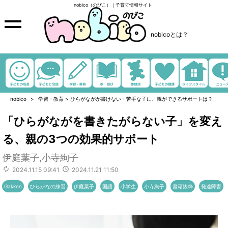
nobico（のびこ）｜子育て情報サイト
nobicoとは？
nobico
学習・教育
>
ひらがながが書けない・苦手な子に、親ができるサポートは？
「ひらがながを書きたがらない子」を変え
る、親の3つの効果的サポート
伊庭葉子,小寺絢子
2024.11.15 09:41
2024.11.21 11:50
Gakken
ひらがなの練習
伊庭葉子
国語
小学生
小寺絢子
書籍抜粋
発達障害