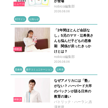
が登場
ニュース
nobico編集部
2026.08.06
ECサイト
お知らせ
「2年間ほとんど会話な
し」5児のママ・辻希美さ
んも悩んだ子どもの思春
期 関係が戻ったきっか
体験談
けとは？
nobico編集部
2026.08.06
思春期
親子コミュニケーション
辻希美
なぜアメリカには「塾」
がない？ ハーバード大卒
のパックンが語る日米の
教育の違い
体験談
パトリック・ハーラン,吉
澤恵理