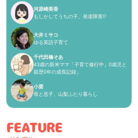
河原崎美香
もしかしてうちの子、発達障害!?
大井ミサコ
ゆる英語子育て
千代田橋そあ
43歳の新米ママ「子育て修行中」0歳児と
親歴0年の成長記録」
小栗
母と息子、山梨ふたり暮らし