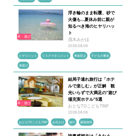
浮き輪のまま転覆、砂で
火傷も...夏休み前に親が
知るべき海のヒヤリハッ
ト
本・遊び
茂木みかほ
2026.08.06
ヒヤリハット
リスクマネジメント
事故防止
子どもの事故
海遊び
結局子連れ旅行は「ホテ
ルで楽しむ」が正解 観
光いらずで大満足の“遊び
場充実ホテル”5選
本・遊び
おとなTOこどもTRiP
2026.08.06
おとなTOこどもTRiP
お出かけ
旅行
書籍抜粋
読書感想文は「あなう