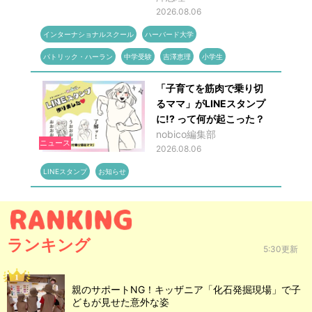
2026.08.06
インターナショナルスクール
ハーバード大学
パトリック・ハーラン
中学受験
吉澤恵理
小学生
「子育てを筋肉で乗り切
るママ」がLINEスタンプ
に!? って何が起こった？
nobico編集部
ニュース
2026.08.06
LINEスタンプ
お知らせ
ランキング
5:30更新
親のサポートNG！キッザニア「化石発掘現場」で子
どもが見せた意外な姿