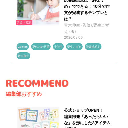
め」でできる！ 10分で作
文が完成するテンプレと
は？
学習・教育
青木伸生 (監修),粟生こず
え (著)
2026.08.06
Gakken
夏休みの宿題
小学生
粟生こずえ
読書感想文
青木伸生
編集部おすすめ
公式ショップOPEN！
編集部発「あったらいい
な」を形にした3アイテム