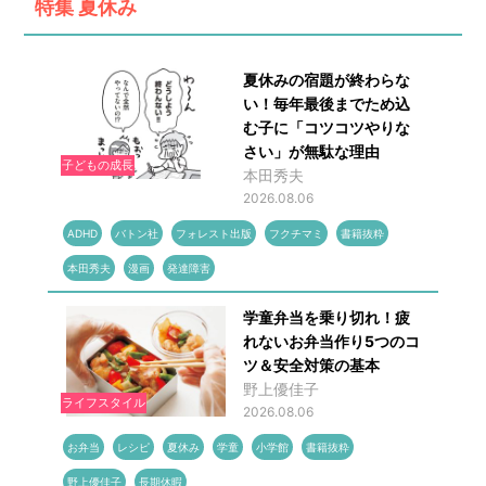
特集
夏休み
夏休みの宿題が終わらな
い！毎年最後までため込
む子に「コツコツやりな
さい」が無駄な理由
子どもの成長
本田秀夫
2026.08.06
ADHD
バトン社
フォレスト出版
フクチマミ
書籍抜粋
本田秀夫
漫画
発達障害
学童弁当を乗り切れ！疲
れないお弁当作り5つのコ
ツ＆安全対策の基本
野上優佳子
ライフスタイル
2026.08.06
お弁当
レシピ
夏休み
学童
小学館
書籍抜粋
野上優佳子
長期休暇