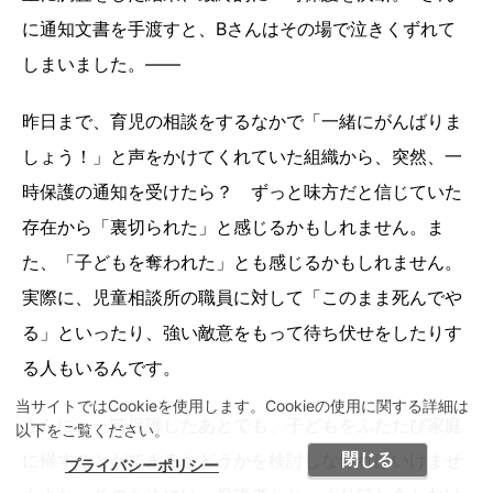
に通知文書を手渡すと、Bさんはその場で泣きくずれて
しまいました。――
昨日まで、育児の相談をするなかで「一緒にがんばりま
しょう！」と声をかけてくれていた組織から、突然、一
時保護の通知を受けたら？ ずっと味方だと信じていた
存在から「裏切られた」と感じるかもしれません。ま
た、「子どもを奪われた」とも感じるかもしれません。
実際に、児童相談所の職員に対して「このまま死んでや
る」といったり、強い敵意をもって待ち伏せをしたりす
る人もいるんです。
当サイトではCookieを使用します。Cookieの使用に関する詳細は
さらに、一時保護したあとでも、子どもをふたたび家庭
以下をご覧ください。
閉じる
に帰すことができるかどうかを検討しなければいけませ
プライバシーポリシー