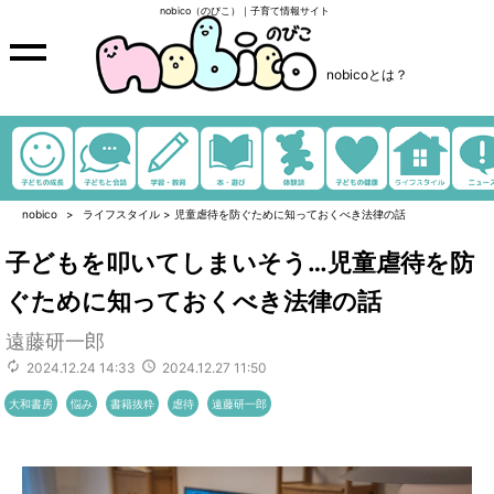
nobico（のびこ）｜子育て情報サイト
nobicoとは？
nobico
ライフスタイル
>
児童虐待を防ぐために知っておくべき法律の話
子どもを叩いてしまいそう…児童虐待を防
ぐために知っておくべき法律の話
遠藤研一郎
2024.12.24 14:33
2024.12.27 11:50
大和書房
悩み
書籍抜粋
虐待
遠藤研一郎