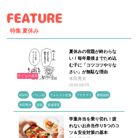
特集
夏休み
夏休みの宿題が終わらな
い！毎年最後までため込
む子に「コツコツやりな
さい」が無駄な理由
子どもの成長
本田秀夫
2026.08.05
ADHD
バトン社
フォレスト出版
フクチマミ
書籍抜粋
本田秀夫
漫画
発達障害
学童弁当を乗り切れ！疲
れないお弁当作り5つのコ
ツ＆安全対策の基本