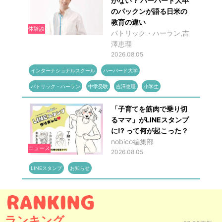
がない？ ハーバード大卒
のパックンが語る日米の
教育の違い
体験談
パトリック・ハーラン,吉
澤恵理
2026.08.05
インターナショナルスクール
ハーバード大学
パトリック・ハーラン
中学受験
吉澤恵理
小学生
「子育てを筋肉で乗り切
るママ」がLINEスタンプ
に!? って何が起こった？
nobico編集部
ニュース
2026.08.05
LINEスタンプ
お知らせ
ランキング