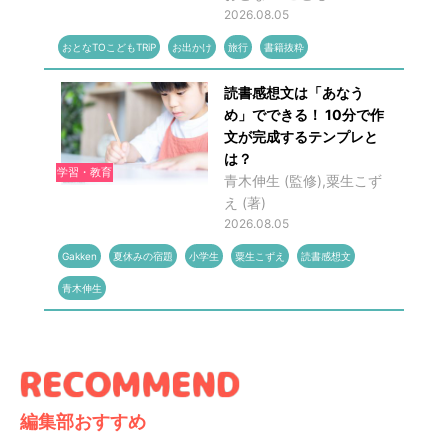
2026.08.05
おとなTOこどもTRiP
お出かけ
旅行
書籍抜粋
読書感想文は「あなう
め」でできる！ 10分で作
文が完成するテンプレと
は？
学習・教育
青木伸生 (監修),粟生こず
え (著)
2026.08.05
Gakken
夏休みの宿題
小学生
粟生こずえ
読書感想文
青木伸生
編集部おすすめ