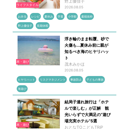
野上優佳子
ライフスタイル
2026.08.05
お弁当
レシピ
夏休み
学童
小学館
書籍抜粋
野上優佳子
長期休暇
浮き輪のまま転覆、砂で
火傷も...夏休み前に親が
知るべき海のヒヤリハッ
ト
本・遊び
茂木みかほ
2026.08.05
ヒヤリハット
リスクマネジメント
事故防止
子どもの事故
海遊び
結局子連れ旅行は「ホテ
ルで楽しむ」が正解 観
光いらずで大満足の“遊び
場充実ホテル”5選
本・遊び
おとなTOこどもTRiP