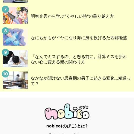
明智光秀から学ぶ"くやしい時"の乗り越え方
なにもかもがイヤになり海に身を投げるた西郷隆盛
「なんでミスするの」と怒る前に。計算ミスを折れ
ない心に変える親の関わり方
なかなか聞けない思春期の男子に起きる変化…精通っ
て？
nobico(のびこ)とは?