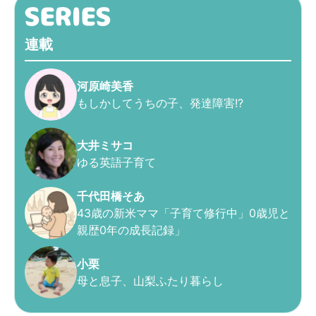
連載
河原崎美香
もしかしてうちの子、発達障害!?
大井ミサコ
ゆる英語子育て
千代田橋そあ
43歳の新米ママ「子育て修行中」0歳児と
親歴0年の成長記録」
小栗
母と息子、山梨ふたり暮らし