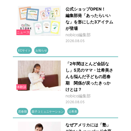
公式ショップOPEN！
編集部発「あったらいい
な」を形にした3アイテム
が登場
ニュース
nobico編集部
2026.08.05
ECサイト
お知らせ
「2年間ほとんど会話な
し」5児のママ・辻希美さ
んも悩んだ子どもの思春
期 関係が戻ったきっか
体験談
けとは？
nobico編集部
2026.08.05
思春期
親子コミュニケーション
辻希美
なぜアメリカには「塾」