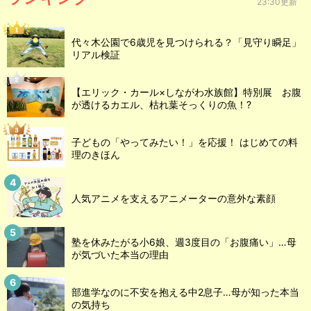
23:30更新
代々木公園で6歳児を見つけられる？「見守り瞬足」
リアル検証
【エリック・カール×しながわ水族館】特別展 お腹
が透けるカエル、枯れ葉そっくりの魚！?
子どもの「やってみたい！」を応援！ はじめての料
理のきほん
人気アニメを支えるアニメーターの意外な素顔
塾を休みたがる小6娘、週3度目の「お腹痛い」…母
が気づいた本当の理由
部進学なのに不安を抱える中2息子…母が知った本当
の気持ち