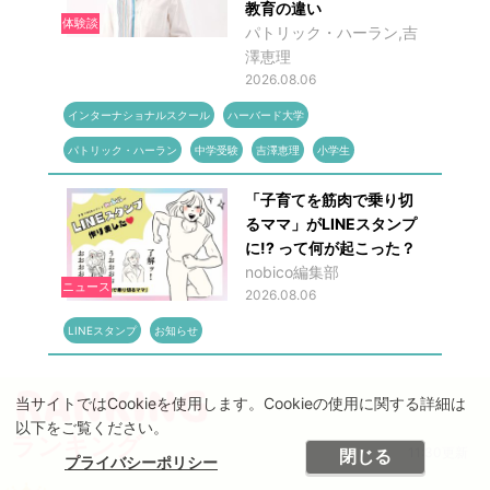
教育の違い
体験談
パトリック・ハーラン,吉
澤恵理
2026.08.06
インターナショナルスクール
ハーバード大学
パトリック・ハーラン
中学受験
吉澤恵理
小学生
「子育てを筋肉で乗り切
るママ」がLINEスタンプ
に!? って何が起こった？
nobico編集部
ニュース
2026.08.06
LINEスタンプ
お知らせ
当サイトではCookieを使用します。Cookieの使用に関する詳細は
以下をご覧ください。
ランキング
11:30更新
閉じる
プライバシーポリシー