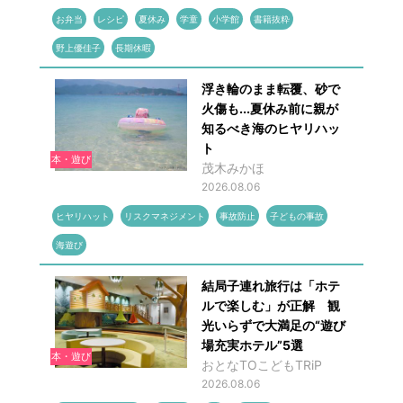
お弁当
レシピ
夏休み
学童
小学館
書籍抜粋
野上優佳子
長期休暇
浮き輪のまま転覆、砂で
火傷も...夏休み前に親が
知るべき海のヒヤリハッ
ト
本・遊び
茂木みかほ
2026.08.06
ヒヤリハット
リスクマネジメント
事故防止
子どもの事故
海遊び
結局子連れ旅行は「ホテ
ルで楽しむ」が正解 観
光いらずで大満足の“遊び
場充実ホテル”5選
本・遊び
おとなTOこどもTRiP
2026.08.06