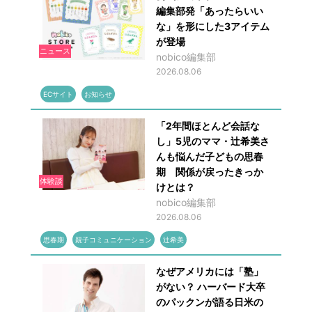
編集部発「あったらいい
な」を形にした3アイテム
が登場
ニュース
nobico編集部
2026.08.06
ECサイト
お知らせ
「2年間ほとんど会話な
し」5児のママ・辻希美さ
んも悩んだ子どもの思春
期 関係が戻ったきっか
体験談
けとは？
nobico編集部
2026.08.06
思春期
親子コミュニケーション
辻希美
なぜアメリカには「塾」
がない？ ハーバード大卒
のパックンが語る日米の