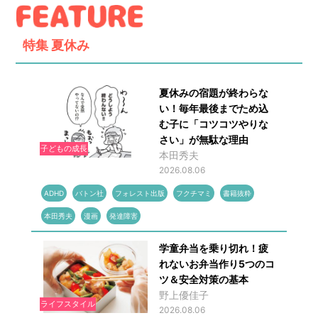
特集
夏休み
夏休みの宿題が終わらな
い！毎年最後までため込
む子に「コツコツやりな
さい」が無駄な理由
子どもの成長
本田秀夫
2026.08.06
ADHD
バトン社
フォレスト出版
フクチマミ
書籍抜粋
本田秀夫
漫画
発達障害
学童弁当を乗り切れ！疲
れないお弁当作り5つのコ
ツ＆安全対策の基本
野上優佳子
ライフスタイル
2026.08.06