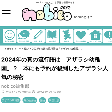
nobico（のびこ）｜子育て情報サイト
nobicoとは？
nobico
本・遊び
>
2024年の真の流行語は「アザラシ幼稚園」？
2024年の真の流行語は「アザラシ幼稚
園」？ 本にも予約が殺到したアザラシ人
気の秘密
nobico編集部
2024.12.27 20:09
2024.12.29 07:00
アザラシ幼稚園
海の生き物
生物
辰巳出版