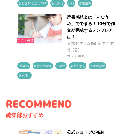
おとなTOこどもTRiP
お出かけ
旅行
書籍抜粋
読書感想文は「あなう
め」でできる！ 10分で作
文が完成するテンプレと
は？
学習・教育
青木伸生 (監修),粟生こず
え (著)
2026.08.06
Gakken
夏休みの宿題
小学生
粟生こずえ
読書感想文
青木伸生
編集部おすすめ
公式ショップOPEN！