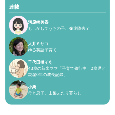
連載
河原崎美香
もしかしてうちの子、発達障害!?
大井ミサコ
ゆる英語子育て
千代田橋そあ
43歳の新米ママ「子育て修行中」0歳児と
親歴0年の成長記録」
小栗
母と息子、山梨ふたり暮らし