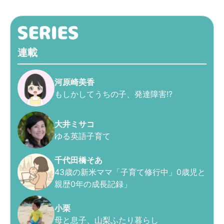
連載
河原崎美香
もしかしてうちの子、発達障害!?
大井ミサコ
ゆる英語子育て
千代田橋そあ
43歳の新米ママ「子育て修行中」0歳児と
親歴0年の成長記録」
小栗
母と息子、山梨ふたり暮らし