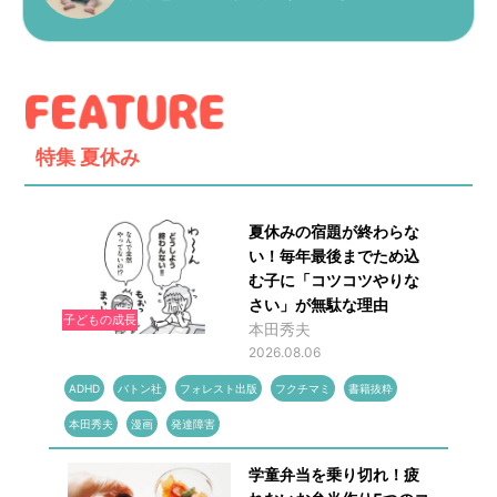
特集
夏休み
夏休みの宿題が終わらな
い！毎年最後までため込
む子に「コツコツやりな
さい」が無駄な理由
子どもの成長
本田秀夫
2026.08.06
ADHD
バトン社
フォレスト出版
フクチマミ
書籍抜粋
本田秀夫
漫画
発達障害
学童弁当を乗り切れ！疲