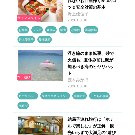
れないお弁当作り5つのコ
ツ＆安全対策の基本
野上優佳子
ライフスタイル
2026.08.06
お弁当
レシピ
夏休み
学童
小学館
書籍抜粋
野上優佳子
長期休暇
浮き輪のまま転覆、砂で
火傷も...夏休み前に親が
知るべき海のヒヤリハッ
ト
本・遊び
茂木みかほ
2026.08.06
ヒヤリハット
リスクマネジメント
事故防止
子どもの事故
海遊び
結局子連れ旅行は「ホテ
ルで楽しむ」が正解 観
光いらずで大満足の“遊び