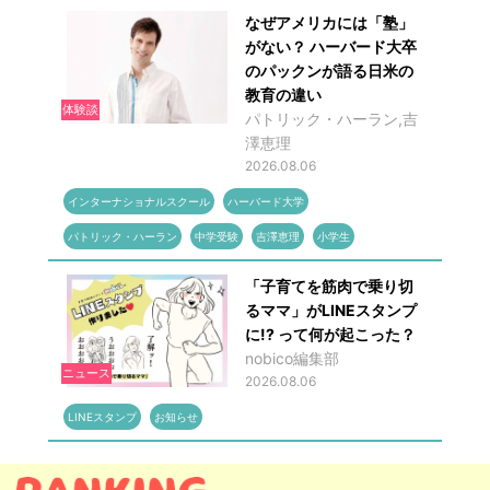
なぜアメリカには「塾」
がない？ ハーバード大卒
のパックンが語る日米の
教育の違い
体験談
パトリック・ハーラン,吉
澤恵理
2026.08.06
インターナショナルスクール
ハーバード大学
パトリック・ハーラン
中学受験
吉澤恵理
小学生
「子育てを筋肉で乗り切
るママ」がLINEスタンプ
に!? って何が起こった？
nobico編集部
ニュース
2026.08.06
LINEスタンプ
お知らせ