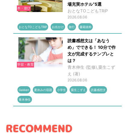
場充実ホテル”5選
本・遊び
おとなTOこどもTRiP
2026.08.06
おとなTOこどもTRiP
お出かけ
旅行
書籍抜粋
読書感想文は「あなう
め」でできる！ 10分で作
文が完成するテンプレと
は？
学習・教育
青木伸生 (監修),粟生こず
え (著)
2026.08.06
Gakken
夏休みの宿題
小学生
粟生こずえ
読書感想文
青木伸生