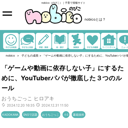
nobico（のびこ）｜子育て情報サイト
nobicoとは？
nobico
子どもの成長
>
「ゲームや動画に依存しない子」にするために、YouTuberパパ
「ゲームや動画に依存しない子」にするた
めに、YouTuberパパが徹底した３つのル
ール
おうちごっこ ヒロアキ
2024.12.20 16:35
2024.12.31 11:50
KADOKAWA
SNSで話題
おうちごっこ
小3
書籍抜粋