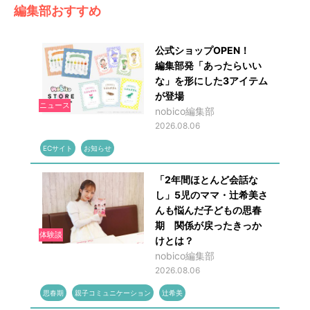
編集部おすすめ
公式ショップOPEN！
編集部発「あったらいい
な」を形にした3アイテム
が登場
ニュース
nobico編集部
2026.08.06
ECサイト
お知らせ
「2年間ほとんど会話な
し」5児のママ・辻希美さ
んも悩んだ子どもの思春
期 関係が戻ったきっか
体験談
けとは？
nobico編集部
2026.08.06
思春期
親子コミュニケーション
辻希美