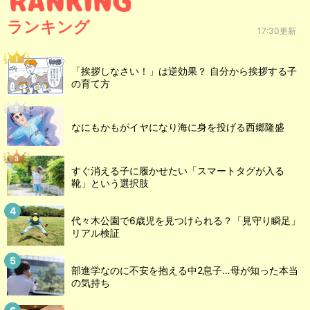
ランキング
17:30更新
「挨拶しなさい！」は逆効果？ 自分から挨拶する子
の育て方
なにもかもがイヤになり海に身を投げる西郷隆盛
すぐ消える子に履かせたい「スマートタグが入る
靴」という選択肢
代々木公園で6歳児を見つけられる？「見守り瞬足」
リアル検証
部進学なのに不安を抱える中2息子…母が知った本当
の気持ち