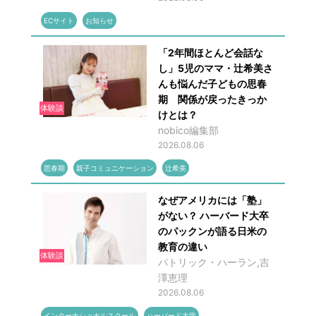
ECサイト
お知らせ
「2年間ほとんど会話な
し」5児のママ・辻希美さ
んも悩んだ子どもの思春
期 関係が戻ったきっか
体験談
けとは？
nobico編集部
2026.08.06
思春期
親子コミュニケーション
辻希美
なぜアメリカには「塾」
がない？ ハーバード大卒
のパックンが語る日米の
教育の違い
体験談
パトリック・ハーラン,吉
澤恵理
2026.08.06
インターナショナルスクール
ハーバード大学