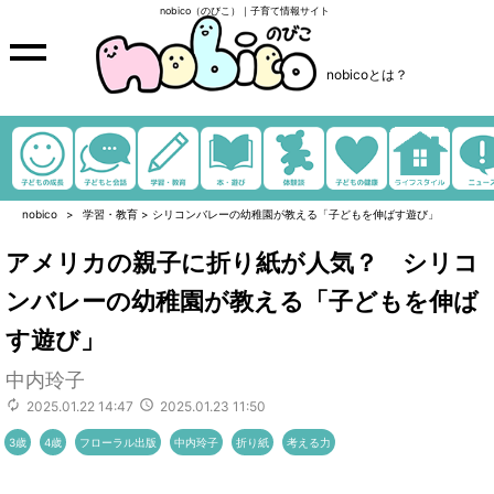
nobico（のびこ）｜子育て情報サイト
nobicoとは？
nobico
学習・教育
>
シリコンバレーの幼稚園が教える「子どもを伸ばす遊び」
アメリカの親子に折り紙が人気？ シリコ
ンバレーの幼稚園が教える「子どもを伸ば
す遊び」
中内玲子
2025.01.22 14:47
2025.01.23 11:50
3歳
4歳
フローラル出版
中内玲子
折り紙
考える力