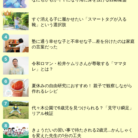
すぐ消える子に履かせたい「スマートタグが入る
靴」という選択肢
塾に通う幸せな子と不幸せな子…差を分けたのは家庭
の言葉だった
令和ロマン・松井ケムリさんが尊敬する「ママタ
レ」とは？
夏休みの自由研究におすすめ！ 親子で観察しながら
作れるレシピ
代々木公園で6歳児を見つけられる？「見守り瞬足」
リアル検証
きょうだいの習い事で待たされる2歳児...かんしゃく
を変えた先生の1分の工夫