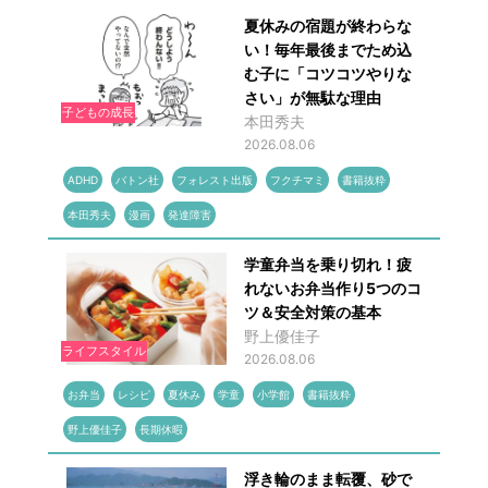
夏休みの宿題が終わらな
い！毎年最後までため込
む子に「コツコツやりな
さい」が無駄な理由
子どもの成長
本田秀夫
2026.08.06
ADHD
バトン社
フォレスト出版
フクチマミ
書籍抜粋
本田秀夫
漫画
発達障害
学童弁当を乗り切れ！疲
れないお弁当作り5つのコ
ツ＆安全対策の基本
野上優佳子
ライフスタイル
2026.08.06
お弁当
レシピ
夏休み
学童
小学館
書籍抜粋
野上優佳子
長期休暇
浮き輪のまま転覆、砂で