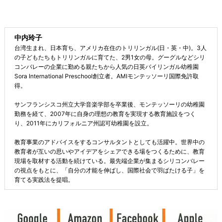
中内玲子
台湾生まれ、日本育ち、アメリカ在住のトリリンガル(日・英・中)。3人
の子どもたちもトリリンガルに育てた、2男1女の母。グーグルなどシリ
コンバレーの企業に勤める親たちから人気の日英バイリンガル幼稚園
Sora International Preschool創立者。AMIモンテッソーリ国際免許取
得。
サンフランシスコ州立大学音楽学部を卒業後、モンテッソーリの幼稚園
勤務を経て、2007年に自身の理想の教育を実現する教育施設をつく
り、2011年にカリフォルニア州認可幼稚園を設立。
教育事業のアドバイスをするコンサルタントとしても活躍中。世界中の
教育者が互いの思いやアイデアをシェアできる場をつくるために、教育
現場を取材する活動を続けている。最先端企業が集まるシリコンバレー
の視点をもとに、「自分の才能を伸ばし、国際社会で羽ばたける子」を
育てる実践法を提唱。