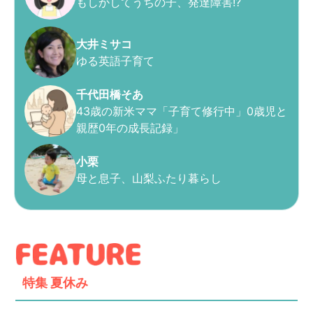
もしかしてうちの子、発達障害!?
大井ミサコ
ゆる英語子育て
千代田橋そあ
43歳の新米ママ「子育て修行中」0歳児と
親歴0年の成長記録」
小栗
母と息子、山梨ふたり暮らし
特集
夏休み