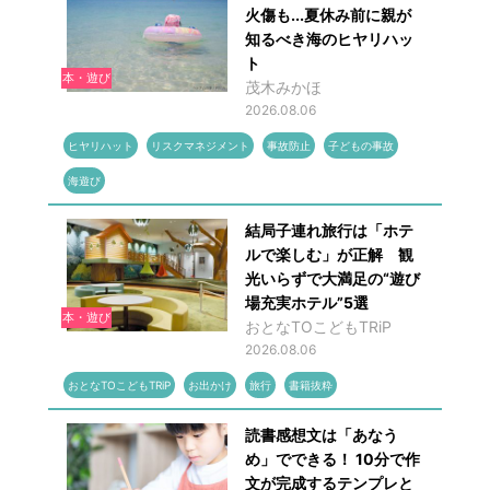
火傷も...夏休み前に親が
知るべき海のヒヤリハッ
ト
本・遊び
茂木みかほ
2026.08.06
ヒヤリハット
リスクマネジメント
事故防止
子どもの事故
海遊び
結局子連れ旅行は「ホテ
ルで楽しむ」が正解 観
光いらずで大満足の“遊び
場充実ホテル”5選
本・遊び
おとなTOこどもTRiP
2026.08.06
おとなTOこどもTRiP
お出かけ
旅行
書籍抜粋
読書感想文は「あなう
め」でできる！ 10分で作
文が完成するテンプレと