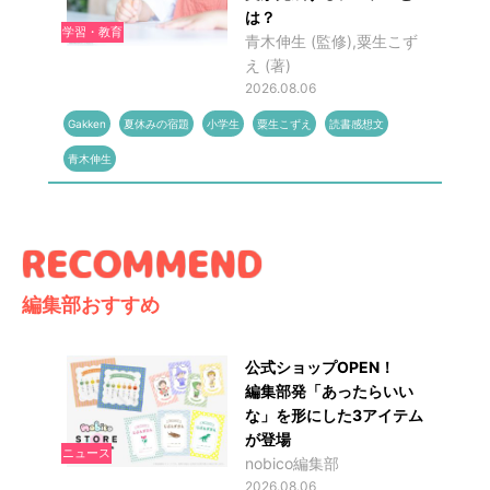
は？
学習・教育
青木伸生 (監修),粟生こず
え (著)
2026.08.06
Gakken
夏休みの宿題
小学生
粟生こずえ
読書感想文
青木伸生
編集部おすすめ
公式ショップOPEN！
編集部発「あったらいい
な」を形にした3アイテム
が登場
ニュース
nobico編集部
2026.08.06