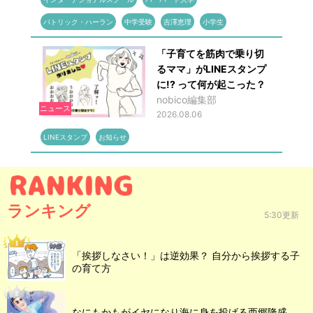
パトリック・ハーラン
中学受験
吉澤恵理
小学生
「子育てを筋肉で乗り切
るママ」がLINEスタンプ
に!? って何が起こった？
nobico編集部
ニュース
2026.08.06
LINEスタンプ
お知らせ
ランキング
5:30更新
「挨拶しなさい！」は逆効果？ 自分から挨拶する子
の育て方
なにもかもがイヤになり海に身を投げる西郷隆盛