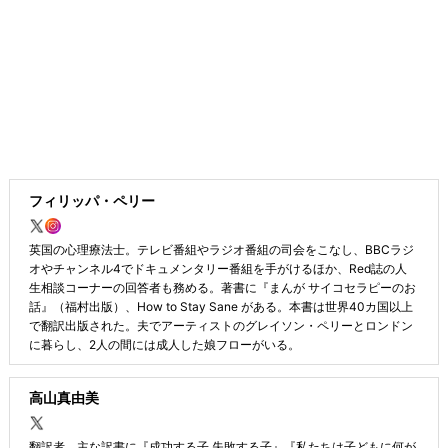
フィリッパ・ペリー
英国の心理療法士。テレビ番組やラジオ番組の司会をこなし、BBCラジ
オやチャンネル4でドキュメンタリー番組を手がけるほか、Red誌の人
生相談コーナーの回答者も務める。著書に『まんが サイコセラピーのお
話』（福村出版）、How to Stay Sane がある。本書は世界40カ国以上
で翻訳出版された。夫でアーティストのグレイソン・ペリーとロンドン
に暮らし、2人の間には成人した娘フローがいる。
高山真由美
翻訳者。主な訳書に『成功する子 失敗する子』『私たちは子どもに何が