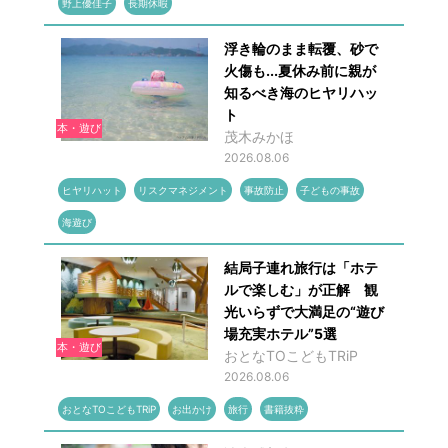
野上優佳子
長期休暇
浮き輪のまま転覆、砂で
火傷も...夏休み前に親が
知るべき海のヒヤリハッ
ト
本・遊び
茂木みかほ
2026.08.06
ヒヤリハット
リスクマネジメント
事故防止
子どもの事故
海遊び
結局子連れ旅行は「ホテ
ルで楽しむ」が正解 観
光いらずで大満足の“遊び
場充実ホテル”5選
本・遊び
おとなTOこどもTRiP
2026.08.06
おとなTOこどもTRiP
お出かけ
旅行
書籍抜粋