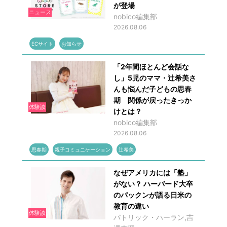
が登場
ニュース
nobico編集部
2026.08.06
ECサイト
お知らせ
「2年間ほとんど会話な
し」5児のママ・辻希美さ
んも悩んだ子どもの思春
期 関係が戻ったきっか
体験談
けとは？
nobico編集部
2026.08.06
思春期
親子コミュニケーション
辻希美
なぜアメリカには「塾」
がない？ ハーバード大卒
のパックンが語る日米の
教育の違い
体験談
パトリック・ハーラン,吉