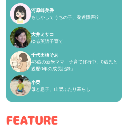
河原崎美香
もしかしてうちの子、発達障害!?
大井ミサコ
ゆる英語子育て
千代田橋そあ
43歳の新米ママ「子育て修行中」0歳児と
親歴0年の成長記録」
小栗
母と息子、山梨ふたり暮らし