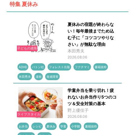
特集
夏休み
夏休みの宿題が終わらな
い！毎年最後までため込
む子に「コツコツやりな
さい」が無駄な理由
子どもの成長
本田秀夫
2026.08.06
ADHD
バトン社
フォレスト出版
フクチマミ
書籍抜粋
本田秀夫
漫画
発達障害
学童弁当を乗り切れ！疲
れないお弁当作り5つのコ
ツ＆安全対策の基本
野上優佳子
ライフスタイル
2026.08.06
お弁当
レシピ
夏休み
学童
小学館
書籍抜粋