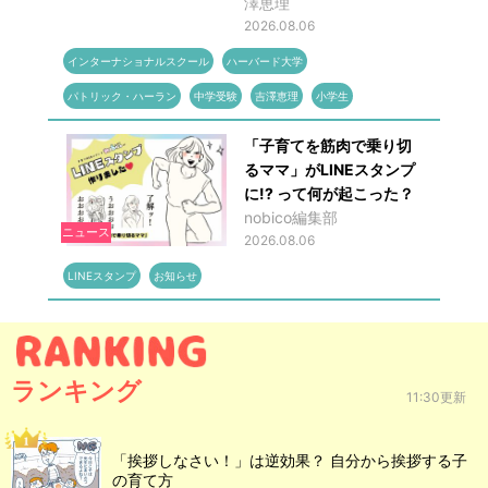
澤恵理
2026.08.06
インターナショナルスクール
ハーバード大学
パトリック・ハーラン
中学受験
吉澤恵理
小学生
「子育てを筋肉で乗り切
るママ」がLINEスタンプ
に!? って何が起こった？
nobico編集部
ニュース
2026.08.06
LINEスタンプ
お知らせ
ランキング
11:30更新
「挨拶しなさい！」は逆効果？ 自分から挨拶する子
の育て方