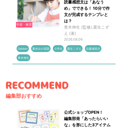
読書感想文は「あなう
め」でできる！ 10分で作
文が完成するテンプレと
は？
学習・教育
青木伸生 (監修),粟生こず
え (著)
2026.08.06
Gakken
夏休みの宿題
小学生
粟生こずえ
読書感想文
青木伸生
編集部おすすめ
公式ショップOPEN！
編集部発「あったらいい
な」を形にした3アイテム