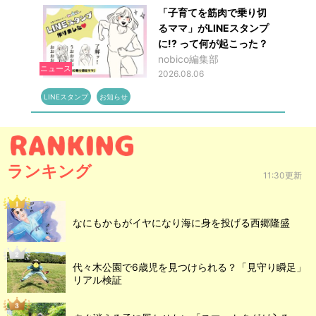
「子育てを筋肉で乗り切
るママ」がLINEスタンプ
に!? って何が起こった？
nobico編集部
ニュース
2026.08.06
LINEスタンプ
お知らせ
ランキング
11:30更新
なにもかもがイヤになり海に身を投げる西郷隆盛
代々木公園で6歳児を見つけられる？「見守り瞬足」
リアル検証