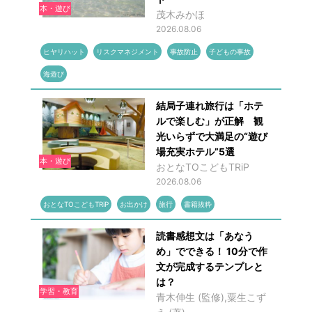
本・遊び
茂木みかほ
2026.08.06
ヒヤリハット
リスクマネジメント
事故防止
子どもの事故
海遊び
結局子連れ旅行は「ホテ
ルで楽しむ」が正解 観
光いらずで大満足の“遊び
場充実ホテル”5選
本・遊び
おとなTOこどもTRiP
2026.08.06
おとなTOこどもTRiP
お出かけ
旅行
書籍抜粋
読書感想文は「あなう
め」でできる！ 10分で作
文が完成するテンプレと
は？
学習・教育
青木伸生 (監修),粟生こず