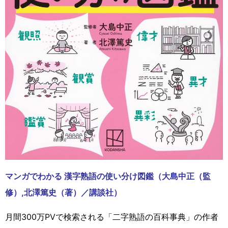
マンガでわかる 漢字熟語の使い分け図鑑（大島中正（監
修）,北澤篤史（著）／講談社）
月間300万PVで検索される「二字熟語の百科事典」の作者