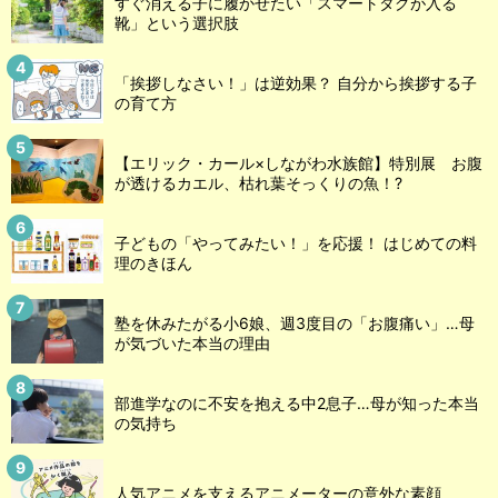
すぐ消える子に履かせたい「スマートタグが入る
靴」という選択肢
「挨拶しなさい！」は逆効果？ 自分から挨拶する子
の育て方
【エリック・カール×しながわ水族館】特別展 お腹
が透けるカエル、枯れ葉そっくりの魚！?
子どもの「やってみたい！」を応援！ はじめての料
理のきほん
塾を休みたがる小6娘、週3度目の「お腹痛い」…母
が気づいた本当の理由
部進学なのに不安を抱える中2息子…母が知った本当
の気持ち
人気アニメを支えるアニメーターの意外な素顔