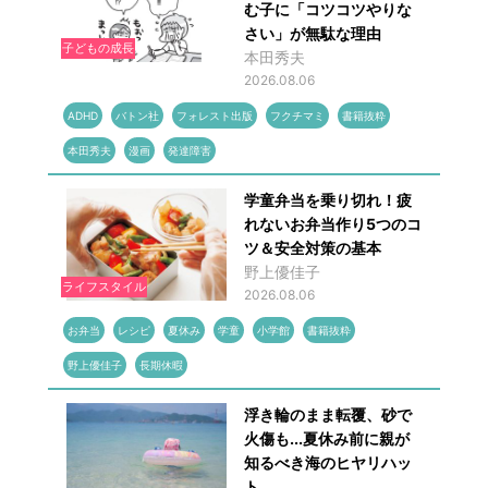
む子に「コツコツやりな
さい」が無駄な理由
子どもの成長
本田秀夫
2026.08.06
ADHD
バトン社
フォレスト出版
フクチマミ
書籍抜粋
本田秀夫
漫画
発達障害
学童弁当を乗り切れ！疲
れないお弁当作り5つのコ
ツ＆安全対策の基本
野上優佳子
ライフスタイル
2026.08.06
お弁当
レシピ
夏休み
学童
小学館
書籍抜粋
野上優佳子
長期休暇
浮き輪のまま転覆、砂で
火傷も...夏休み前に親が
知るべき海のヒヤリハッ
ト