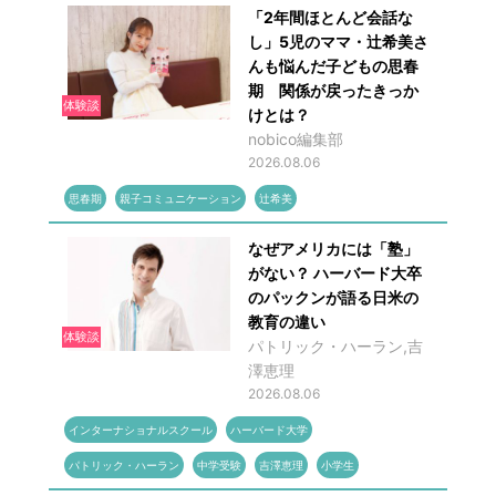
「2年間ほとんど会話な
し」5児のママ・辻希美さ
んも悩んだ子どもの思春
期 関係が戻ったきっか
体験談
けとは？
nobico編集部
2026.08.06
思春期
親子コミュニケーション
辻希美
なぜアメリカには「塾」
がない？ ハーバード大卒
のパックンが語る日米の
教育の違い
体験談
パトリック・ハーラン,吉
澤恵理
2026.08.06
インターナショナルスクール
ハーバード大学
パトリック・ハーラン
中学受験
吉澤恵理
小学生