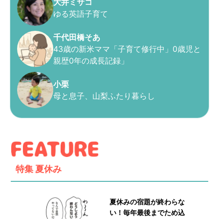
大井ミサコ
ゆる英語子育て
千代田橋そあ
43歳の新米ママ「子育て修行中」0歳児と
親歴0年の成長記録」
小栗
母と息子、山梨ふたり暮らし
特集
夏休み
夏休みの宿題が終わらな
い！毎年最後までため込