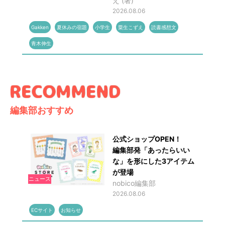
え (著)
2026.08.06
Gakken
夏休みの宿題
小学生
粟生こずえ
読書感想文
青木伸生
編集部おすすめ
公式ショップOPEN！
編集部発「あったらいい
な」を形にした3アイテム
が登場
ニュース
nobico編集部
2026.08.06
ECサイト
お知らせ