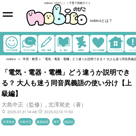
nobico（のびこ）｜子育て情報サイト
nobicoとは？
nobico
学習・教育
>
「電気・電器・電機」どう違うか説明できる？ 大人も迷う同音異義
「電気・電器・電機」どう違うか説明でき
る？ 大人も迷う同音異義語の使い分け【上
級編】
大島中正（監修）, 北澤篤史（著）
2025.01.31 14:48
2025.02.10 11:50
北澤篤史
大島中正
書籍抜粋
漢字
講談社