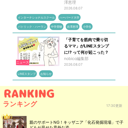
澤恵理
2026.08.07
インターナショナルスクール
ハーバード大学
パトリック・ハーラン
中学受験
吉澤恵理
小学生
「子育てを筋肉で乗り切
るママ」がLINEスタンプ
に!? って何が起こった？
nobico編集部
ニュース
2026.08.07
LINEスタンプ
お知らせ
ランキング
17:30更新
親のサポートNG！キッザニア「化石発掘現場」で子
どもが見せた意外な姿