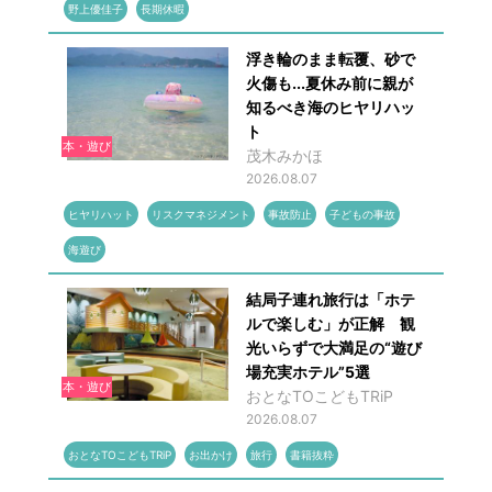
野上優佳子
長期休暇
浮き輪のまま転覆、砂で
火傷も...夏休み前に親が
知るべき海のヒヤリハッ
ト
本・遊び
茂木みかほ
2026.08.07
ヒヤリハット
リスクマネジメント
事故防止
子どもの事故
海遊び
結局子連れ旅行は「ホテ
ルで楽しむ」が正解 観
光いらずで大満足の“遊び
場充実ホテル”5選
本・遊び
おとなTOこどもTRiP
2026.08.07
おとなTOこどもTRiP
お出かけ
旅行
書籍抜粋