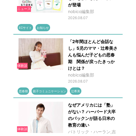
が登場
ニュース
nobico編集部
2026.08.07
ECサイト
お知らせ
「2年間ほとんど会話な
し」5児のママ・辻希美さ
んも悩んだ子どもの思春
期 関係が戻ったきっか
体験談
けとは？
nobico編集部
2026.08.07
思春期
親子コミュニケーション
辻希美
なぜアメリカには「塾」
がない？ ハーバード大卒
のパックンが語る日米の
教育の違い
体験談
パトリック・ハーラン,吉