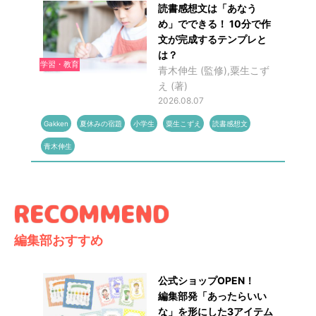
読書感想文は「あなう
め」でできる！ 10分で作
文が完成するテンプレと
は？
学習・教育
青木伸生 (監修),粟生こず
え (著)
2026.08.07
Gakken
夏休みの宿題
小学生
粟生こずえ
読書感想文
青木伸生
編集部おすすめ
公式ショップOPEN！
編集部発「あったらいい
な」を形にした3アイテム