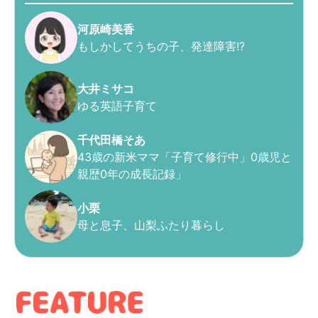
河原崎美香
もしかしてうちの子、発達障害!?
大井ミサコ
ゆる英語子育て
千代田橋そあ
43歳の新米ママ「子育て修行中」0歳児と
親歴0年の成長記録」
小栗
母と息子、山梨ふたり暮らし