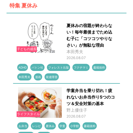
特集
夏休み
夏休みの宿題が終わらな
い！毎年最後までため込
む子に「コツコツやりな
さい」が無駄な理由
子どもの成長
本田秀夫
2026.08.07
ADHD
バトン社
フォレスト出版
フクチマミ
書籍抜粋
本田秀夫
漫画
発達障害
学童弁当を乗り切れ！疲
れないお弁当作り5つのコ
ツ＆安全対策の基本
野上優佳子
ライフスタイル
2026.08.07
お弁当
レシピ
夏休み
学童
小学館
書籍抜粋