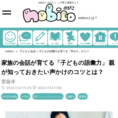
nobico（のびこ）｜子育て情報サイト
nobicoとは？
nobico
子どもと会話
>
子どもの語彙力を育てる「声かけ」のコツ
家族の会話が育てる「子どもの語彙力」 親
が知っておきたい声かけのコツとは？
齋藤孝
2024.11.01 10:35
2023.11.14 11:50
KADOKAWA
小学生
親子コミュニケーション
語彙力
齋藤孝