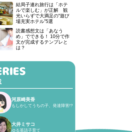
結局子連れ旅行は「ホテ
ルで楽しむ」が正解 観
光いらずで大満足の“遊び
場充実ホテル”5選
読書感想文は「あなう
め」でできる！ 10分で作
文が完成するテンプレと
は？
載
河原崎美香
もしかしてうちの子、発達障害!?
大井ミサコ
ゆる英語子育て