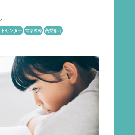
50
ントセンター
書籍抜粋
高梨裕介