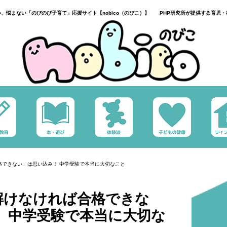
い、悩まない「のびのび子育て」応援サイト【nobico（のびこ）】 PHP研究所が提供する育児・
格できない」は思い込み！ 中学受験で本当に大切なこと
解けなければ合格できな
 中学受験で本当に大切な