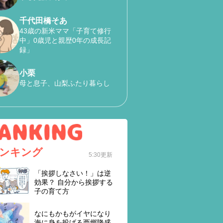
千代田橋そあ
43歳の新米ママ「子育て修行
中」0歳児と親歴0年の成長記
録」
小栗
母と息子、山梨ふたり暮らし
ンキング
5:30更新
「挨拶しなさい！」は逆
効果？ 自分から挨拶する
子の育て方
なにもかもがイヤになり
海に身を投げる西郷隆盛