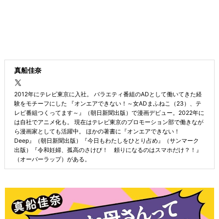
真船佳奈
2012年にテレビ東京に入社。 バラエティ番組のADとして働いてきた経
験をモチーフにした 『オンエアできない！～女ADまふねこ（23）、テ
レビ番組つくってます～』（朝日新聞出版）で漫画デビュー。2022年に
は自社でアニメ化も。 現在はテレビ東京のプロモーション部で働きなが
ら漫画家としても活躍中。 ほかの著書に『オンエアできない！
Deep』（朝日新聞出版）『今日もわたしをひとり占め』（サンマーク
出版）『令和妊婦、孤高のさけび！ 頼りになるのはスマホだけ？！』
（オーバーラップ）がある。