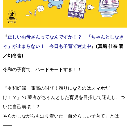
『
正しいお母さんってなんですか！？ 「ちゃんとしなき
ゃ」が止まらない！ 今日も子育て迷走中
』(真船 佳奈 著
／幻冬舎)
令和の子育て、ハードモードすぎ！！
『令和妊婦、孤高の叫び！頼りになるのはスマホだ
け！？』の 著者がちゃんとした育児を目指して迷走し、つ
いに自己崩壊！？
やらかしながらも辿り着いた「自分らしい子育て」とは
――