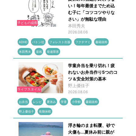
い！毎年最後までため込
む子に「コツコツやりな
さい」が無駄な理由
子どもの成長
本田秀夫
2026.08.06
ADHD
バトン社
フォレスト出版
フクチマミ
書籍抜粋
本田秀夫
漫画
発達障害
学童弁当を乗り切れ！疲
れないお弁当作り5つのコ
ツ＆安全対策の基本
野上優佳子
ライフスタイル
2026.08.06
お弁当
レシピ
夏休み
学童
小学館
書籍抜粋
野上優佳子
長期休暇
浮き輪のまま転覆、砂で
火傷も...夏休み前に親が