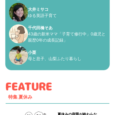
大井ミサコ
ゆる英語子育て
千代田橋そあ
43歳の新米ママ「子育て修行中」0歳児と
親歴0年の成長記録」
小栗
母と息子、山梨ふたり暮らし
特集
夏休み
夏休みの宿題が終わらな