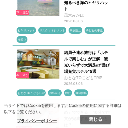
知るべき海のヒヤリハッ
ト
本・遊び
茂木みかほ
2026.08.06
ヒヤリハット
リスクマネジメント
事故防止
子どもの事故
海遊び
結局子連れ旅行は「ホテ
ルで楽しむ」が正解 観
光いらずで大満足の“遊び
場充実ホテル”5選
本・遊び
おとなTOこどもTRiP
2026.08.06
おとなTOこどもTRiP
お出かけ
旅行
書籍抜粋
当サイトではCookieを使用します。Cookieの使用に関する詳細は
読書感想文は「あなう
以下をご覧ください。
め」でできる！ 10分で作
文が完成するテンプレと
閉じる
プライバシーポリシー
は？