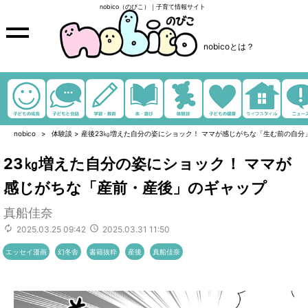
nobico（のびこ）｜子育て情報サイト
nobicoとは？
nobico
体験談
>
産後23㎏増えた自分の姿にショック！ ママが感じがちな「生む前の自分
23㎏増えた自分の姿にショック！ ママが
感じがちな「産前・産後」のギャップ
真船佳奈
2025.03.25 09:42
2025.03.31 11:50
エッセイ漫画
幻冬舎
書籍抜粋
産後
真船佳奈