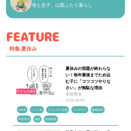
母と息子、山梨ふたり暮らし
特集
夏休み
夏休みの宿題が終わらな
い！毎年最後までため込
む子に「コツコツやりな
さい」が無駄な理由
子どもの成長
本田秀夫
2026.08.06
ADHD
バトン社
フォレスト出版
フクチマミ
書籍抜粋
本田秀夫
漫画
発達障害