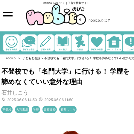
nobico（のびこ）｜子育て情報サイト
nobicoとは？
nobico
子どもと会話
>
不登校でも「名門大学」に行ける！ 学歴を諦めなくていい意外な
不登校でも「名門大学」に行ける！ 学歴を
諦めなくていい意外な理由
石井しこう
2025.06.06 14:50
2025.06.06 11:50
不登校
大和書房
学歴
書籍抜粋
石井しこう