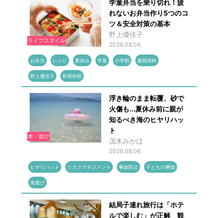
学童弁当を乗り切れ！疲
れないお弁当作り5つのコ
ツ＆安全対策の基本
野上優佳子
ライフスタイル
2026.08.06
お弁当
レシピ
夏休み
学童
小学館
書籍抜粋
野上優佳子
長期休暇
浮き輪のまま転覆、砂で
火傷も...夏休み前に親が
知るべき海のヒヤリハッ
ト
本・遊び
茂木みかほ
2026.08.06
ヒヤリハット
リスクマネジメント
事故防止
子どもの事故
海遊び
結局子連れ旅行は「ホテ
ルで楽しむ」が正解 観