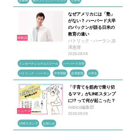
なぜアメリカには「塾」
がない？ ハーバード大卒
のパックンが語る日米の
教育の違い
体験談
パトリック・ハーラン,吉
澤恵理
2026.08.06
インターナショナルスクール
ハーバード大学
パトリック・ハーラン
中学受験
吉澤恵理
小学生
「子育てを筋肉で乗り切
るママ」がLINEスタンプ
に!? って何が起こった？
nobico編集部
ニュース
2026.08.06
LINEスタンプ
お知らせ