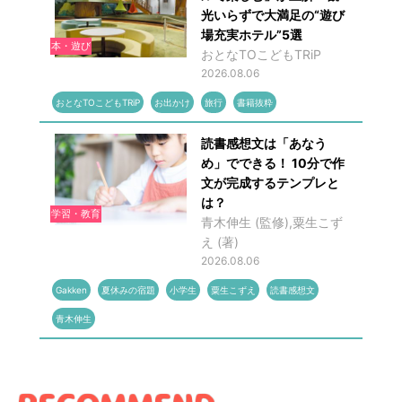
光いらずで大満足の“遊び
場充実ホテル”5選
本・遊び
おとなTOこどもTRiP
2026.08.06
おとなTOこどもTRiP
お出かけ
旅行
書籍抜粋
読書感想文は「あなう
め」でできる！ 10分で作
文が完成するテンプレと
は？
学習・教育
青木伸生 (監修),粟生こず
え (著)
2026.08.06
Gakken
夏休みの宿題
小学生
粟生こずえ
読書感想文
青木伸生