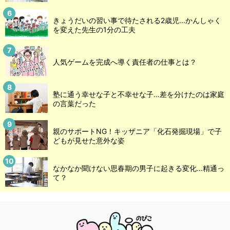
きょうだいの習い事で待たされる2歳児...かんしゃく
を変えた先生の1分の工夫
人気ゲームを完成へ導く責任者の仕事とは？
塾に通う幸せな子と不幸せな子…差を分けたのは家庭
の言葉だった
親のサポートNG！キッザニア「化石発掘現場」で子
どもが見せた意外な姿
なかなか聞けない思春期の男子に起きる変化…精通っ
て？