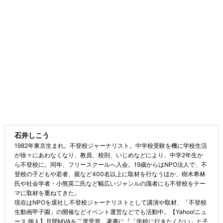
石井しこう
1982年東京生まれ。不登校ジャーナリスト。中学校受験を機に学校生活
が徐々にあわなくなり、教員、校則、いじめなどにより、中学2年生か
ら不登校に。同年、フリースクールへ入会。19歳からはNPO法人で、不
登校の子どもや若者、親など400名以上に取材を行なうほか、樹木希林
氏や社会学者・小熊英二氏など幅広いジャンルの識者にも不登校をテー
マに取材を重ねてきた。
現在はNPOを退社し不登校ジャーナリストとして講演や取材、「不登校
生動画甲子園」の開催などイベント運営などでも活動中。【Yahoo!ニュ
ース 個人】月間MVAを二度受賞。著書に『「学校に行きたくない」と子