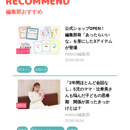
編集部おすすめ
公式ショップOPEN！
編集部発「あったらいい
な」を形にした3アイテム
が登場
ニュース
nobico編集部
2026.08.06
ECサイト
お知らせ
「2年間ほとんど会話な
し」5児のママ・辻希美さ
んも悩んだ子どもの思春
期 関係が戻ったきっか
体験談
けとは？
nobico編集部
2026.08.06
思春期
親子コミュニケーション
辻希美