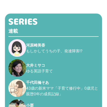
連載
河原崎美香
もしかしてうちの子、発達障害!?
大井ミサコ
ゆる英語子育て
千代田橋そあ
43歳の新米ママ「子育て修行中」0歳児と
親歴0年の成長記録」
小栗