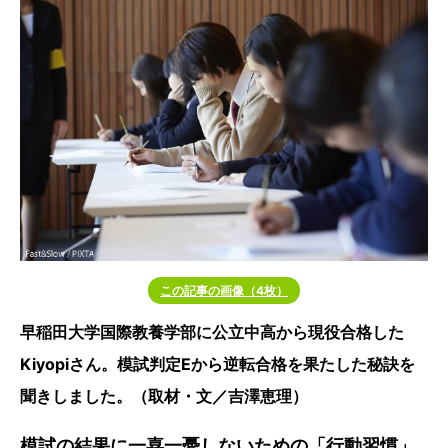
この記事の画像（4枚）
早稲田大学国際教養学部に公立中高から現役合格した
Kiyopiさん。模試判定Eから逆転合格を果たした秘訣を
聞きしました。（取材・文／吉澤恵理）
模試の結果に一喜一憂しないための「行動習慣」