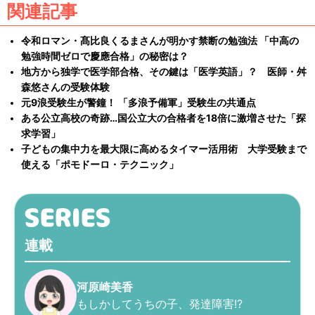
関連記事
令和ロマン・髙比良くるまさんが明かす禁断の勉強法 「中高の
勉強時間ゼロで慶應合格」の秘密は？
地方から独学で医学部合格、その鍵は「医学英語」？ 医師・舛
森悠さんの受験体験
元9浪受験生が警鐘！ 「多浪予備軍」受験生の共通点
ある公立高校の奇跡…国公立大の合格者を18倍に激増させた「探
求学習」
子どもの集中力を最大限に高めるタイマー活用術 大学受験まで
使える「ポモドーロ・テクニック」
連載
河原崎美香
もしかしてうちの子、発達障害!?