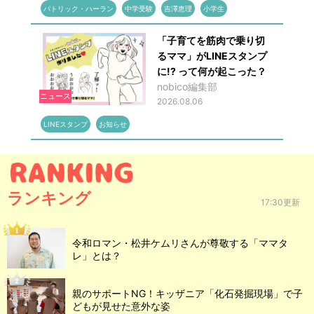
パトリック・ハーラン
中学受験
吉澤恵理
小学生
「子育てを筋肉で乗り切
るママ」がLINEスタンプ
に!? って何が起こった？
nobico編集部
ニュース
2026.08.06
LINEスタンプ
お知らせ
ランキング
17:30更新
令和ロマン・松井ケムリさんが尊敬する「ママタ
レ」とは？
親のサポートNG！キッザニア「化石発掘現場」で子
どもが見せた意外な姿