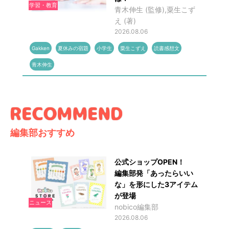
学習・教育
青木伸生 (監修),粟生こず
え (著)
2026.08.06
Gakken
夏休みの宿題
小学生
粟生こずえ
読書感想文
青木伸生
編集部おすすめ
公式ショップOPEN！
編集部発「あったらいい
な」を形にした3アイテム
が登場
ニュース
nobico編集部
2026.08.06