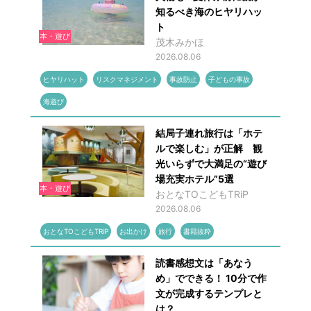
知るべき海のヒヤリハッ
ト
本・遊び
茂木みかほ
2026.08.06
ヒヤリハット
リスクマネジメント
事故防止
子どもの事故
海遊び
結局子連れ旅行は「ホテ
ルで楽しむ」が正解 観
光いらずで大満足の“遊び
場充実ホテル”5選
本・遊び
おとなTOこどもTRiP
2026.08.06
おとなTOこどもTRiP
お出かけ
旅行
書籍抜粋
読書感想文は「あなう
め」でできる！ 10分で作
文が完成するテンプレと
は？