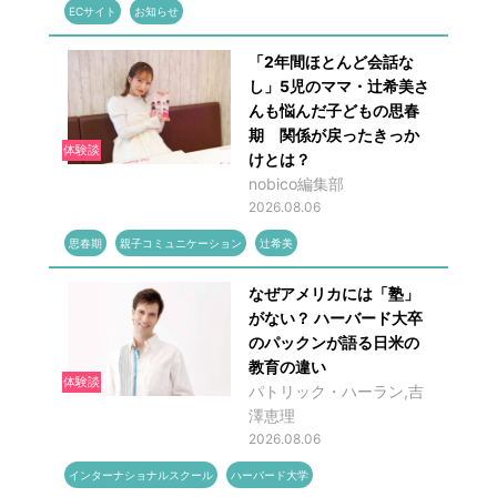
ECサイト
お知らせ
「2年間ほとんど会話な
し」5児のママ・辻希美さ
んも悩んだ子どもの思春
期 関係が戻ったきっか
体験談
けとは？
nobico編集部
2026.08.06
思春期
親子コミュニケーション
辻希美
なぜアメリカには「塾」
がない？ ハーバード大卒
のパックンが語る日米の
教育の違い
体験談
パトリック・ハーラン,吉
澤恵理
2026.08.06
インターナショナルスクール
ハーバード大学