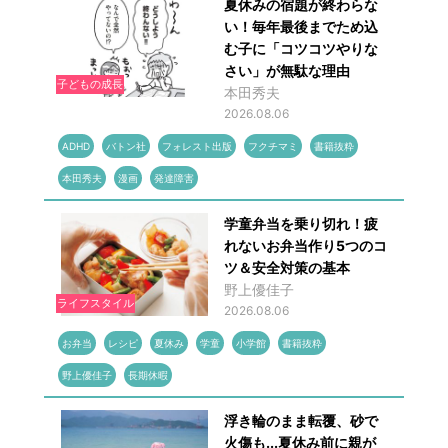
夏休みの宿題が終わらな
い！毎年最後までため込
む子に「コツコツやりな
さい」が無駄な理由
子どもの成長
本田秀夫
2026.08.06
ADHD
バトン社
フォレスト出版
フクチマミ
書籍抜粋
本田秀夫
漫画
発達障害
学童弁当を乗り切れ！疲
れないお弁当作り5つのコ
ツ＆安全対策の基本
野上優佳子
ライフスタイル
2026.08.06
お弁当
レシピ
夏休み
学童
小学館
書籍抜粋
野上優佳子
長期休暇
浮き輪のまま転覆、砂で
火傷も...夏休み前に親が