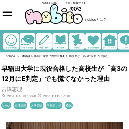
nobico（のびこ）｜子育て情報サイト
nobicoとは？
nobico
体験談
>
早稲田大学に現役合格した高校生が「高3の12月にE判定」
早稲田大学に現役合格した高校生が「高3の
12月にE判定」でも慌てなかった理由
吉澤恵理
2026.04.30 16:48
2025.01.12 12:00
kiyopi
吉澤恵理
大学受験
早稲田大学
模試