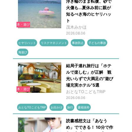
浮き輪のまま転覆、砂で
火傷も...夏休み前に親が
知るべき海のヒヤリハッ
ト
本・遊び
茂木みかほ
2026.08.06
ヒヤリハット
リスクマネジメント
事故防止
子どもの事故
海遊び
結局子連れ旅行は「ホテ
ルで楽しむ」が正解 観
光いらずで大満足の“遊び
場充実ホテル”5選
本・遊び
おとなTOこどもTRiP
2026.08.06
おとなTOこどもTRiP
お出かけ
旅行
書籍抜粋
読書感想文は「あなう
め」でできる！ 10分で作