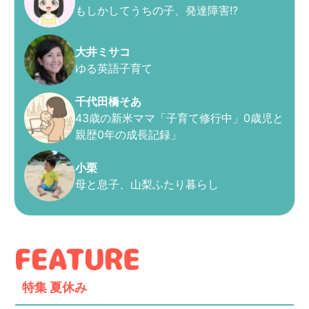
もしかしてうちの子、発達障害!?
大井ミサコ
ゆる英語子育て
千代田橋そあ
43歳の新米ママ「子育て修行中」0歳児と
親歴0年の成長記録」
小栗
母と息子、山梨ふたり暮らし
特集
夏休み