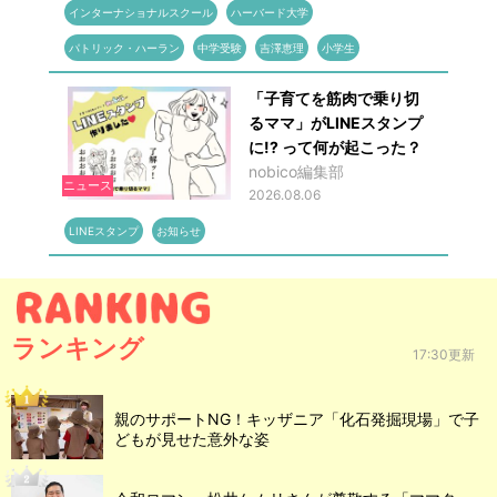
インターナショナルスクール
ハーバード大学
パトリック・ハーラン
中学受験
吉澤恵理
小学生
「子育てを筋肉で乗り切
るママ」がLINEスタンプ
に!? って何が起こった？
nobico編集部
ニュース
2026.08.06
LINEスタンプ
お知らせ
ランキング
17:30更新
親のサポートNG！キッザニア「化石発掘現場」で子
どもが見せた意外な姿