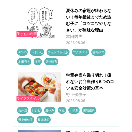
夏休みの宿題が終わらな
い！毎年最後までため込
む子に「コツコツやりな
さい」が無駄な理由
子どもの成長
本田秀夫
2026.08.06
ADHD
バトン社
フォレスト出版
フクチマミ
書籍抜粋
本田秀夫
漫画
発達障害
学童弁当を乗り切れ！疲
れないお弁当作り5つのコ
ツ＆安全対策の基本
野上優佳子
ライフスタイル
2026.08.06
お弁当
レシピ
夏休み
学童
小学館
書籍抜粋
野上優佳子
長期休暇