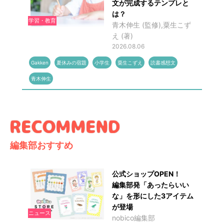
文が完成するテンプレと
は？
学習・教育
青木伸生 (監修),粟生こず
え (著)
2026.08.06
Gakken
夏休みの宿題
小学生
粟生こずえ
読書感想文
青木伸生
編集部おすすめ
公式ショップOPEN！
編集部発「あったらいい
な」を形にした3アイテム
が登場
ニュース
nobico編集部