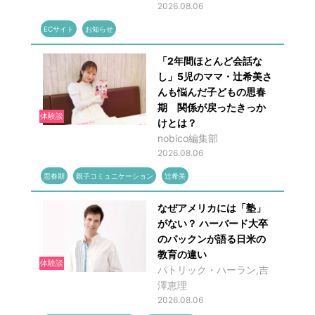
2026.08.06
ECサイト
お知らせ
「2年間ほとんど会話な
し」5児のママ・辻希美さ
んも悩んだ子どもの思春
期 関係が戻ったきっか
体験談
けとは？
nobico編集部
2026.08.06
思春期
親子コミュニケーション
辻希美
なぜアメリカには「塾」
がない？ ハーバード大卒
のパックンが語る日米の
教育の違い
体験談
パトリック・ハーラン,吉
澤恵理
2026.08.06