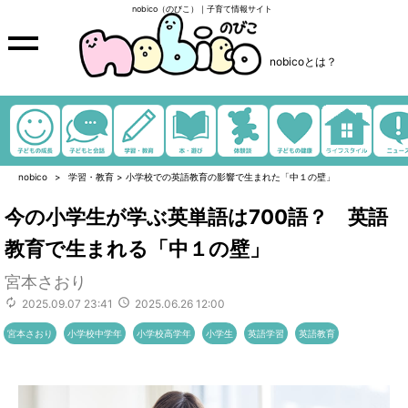
nobico（のびこ）｜子育て情報サイト
nobicoとは？
nobico
学習・教育
>
小学校での英語教育の影響で生まれた「中１の壁」
今の小学生が学ぶ英単語は700語？ 英語
教育で生まれる「中１の壁」
宮本さおり
2025.09.07 23:41
2025.06.26 12:00
宮本さおり
小学校中学年
小学校高学年
小学生
英語学習
英語教育