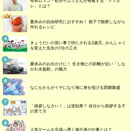
令和ロマン・松井ケムリさんが尊敬する「ママタ
レ」とは？
夏休みの自由研究におすすめ！ 親子で観察しながら
作れるレシピ
きょうだいの習い事で待たされる2歳児...かんしゃく
を変えた先生の1分の工夫
夏休みのお出かけに！ 生き物との距離が近い「しな
がわ水族館」の魅力
なにもかもがイヤになり海に身を投げる西郷隆盛
「挨拶しなさい！」は逆効果？ 自分から挨拶する子
の育て方
人気ゲームを完成へ導く責任者の仕事とは？