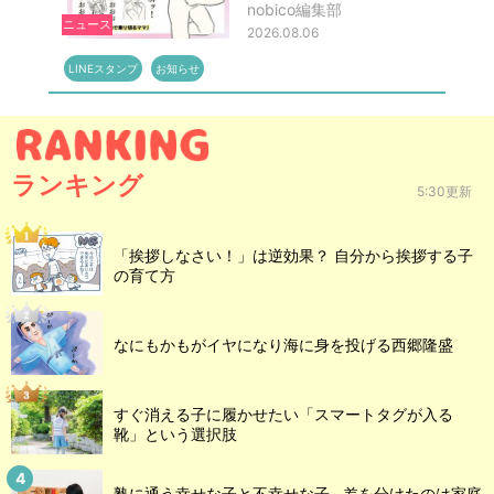
nobico編集部
ニュース
2026.08.06
LINEスタンプ
お知らせ
ランキング
5:30更新
「挨拶しなさい！」は逆効果？ 自分から挨拶する子
の育て方
なにもかもがイヤになり海に身を投げる西郷隆盛
すぐ消える子に履かせたい「スマートタグが入る
靴」という選択肢
塾に通う幸せな子と不幸せな子…差を分けたのは家庭