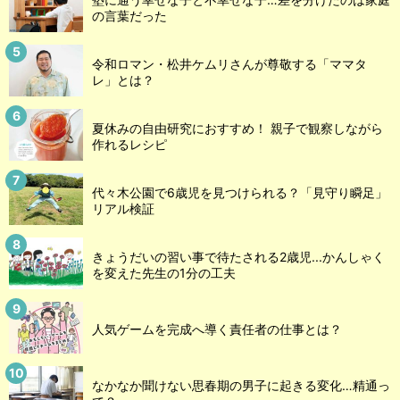
の言葉だった
令和ロマン・松井ケムリさんが尊敬する「ママタ
レ」とは？
夏休みの自由研究におすすめ！ 親子で観察しながら
作れるレシピ
代々木公園で6歳児を見つけられる？「見守り瞬足」
リアル検証
きょうだいの習い事で待たされる2歳児...かんしゃく
を変えた先生の1分の工夫
人気ゲームを完成へ導く責任者の仕事とは？
なかなか聞けない思春期の男子に起きる変化…精通っ