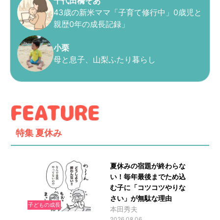
千代田橋そあ
43歳の新米ママ「子育て修行中」0歳児と
親歴0年の成長記録」
小栗
母と息子、山梨ふたり暮らし
特集
夏休み
夏休みの宿題が終わらな
い！毎年最後までため込
む子に「コツコツやりな
さい」が無駄な理由
子どもの成長
本田秀夫
2026.08.06