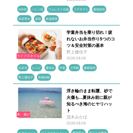
ADHD
バトン社
フォレスト出版
フクチマミ
書籍抜粋
本田秀夫
漫画
発達障害
学童弁当を乗り切れ！疲
れないお弁当作り5つのコ
ツ＆安全対策の基本
野上優佳子
ライフスタイル
2026.08.06
お弁当
レシピ
夏休み
学童
小学館
書籍抜粋
野上優佳子
長期休暇
浮き輪のまま転覆、砂で
火傷も...夏休み前に親が
知るべき海のヒヤリハッ
ト
本・遊び
茂木みかほ
2026.08.06
ヒヤリハット
リスクマネジメント
事故防止
子どもの事故