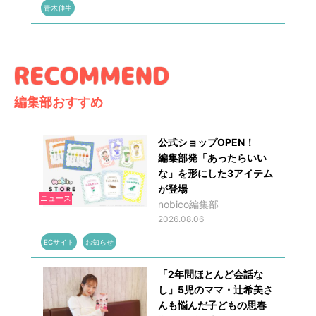
青木伸生
編集部おすすめ
公式ショップOPEN！
編集部発「あったらいい
な」を形にした3アイテム
が登場
ニュース
nobico編集部
2026.08.06
ECサイト
お知らせ
「2年間ほとんど会話な
し」5児のママ・辻希美さ
んも悩んだ子どもの思春