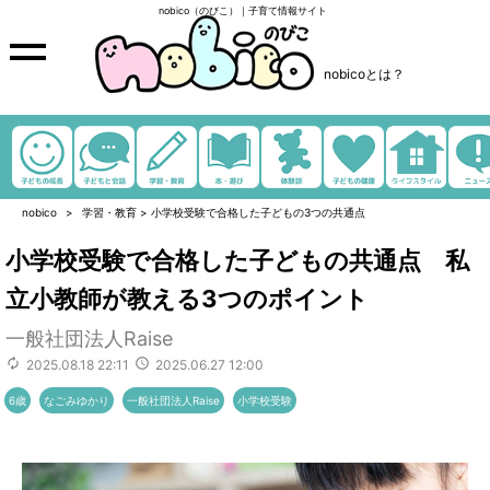
nobico（のびこ）｜子育て情報サイト
nobicoとは？
nobico
学習・教育
>
小学校受験で合格した子どもの3つの共通点
小学校受験で合格した子どもの共通点 私
立小教師が教える3つのポイント
一般社団法人Raise
2025.08.18 22:11
2025.06.27 12:00
6歳
なごみゆかり
一般社団法人Raise
小学校受験