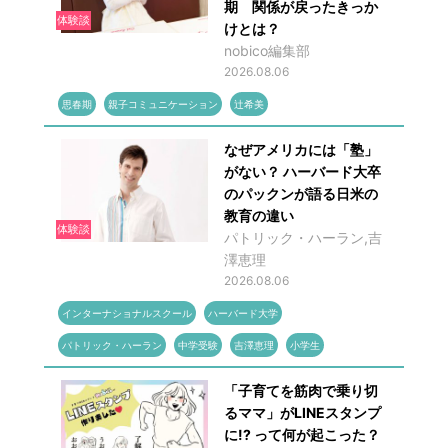
期 関係が戻ったきっか
体験談
けとは？
nobico編集部
2026.08.06
思春期
親子コミュニケーション
辻希美
なぜアメリカには「塾」
がない？ ハーバード大卒
のパックンが語る日米の
教育の違い
体験談
パトリック・ハーラン,吉
澤恵理
2026.08.06
インターナショナルスクール
ハーバード大学
パトリック・ハーラン
中学受験
吉澤恵理
小学生
「子育てを筋肉で乗り切
るママ」がLINEスタンプ
に!? って何が起こった？