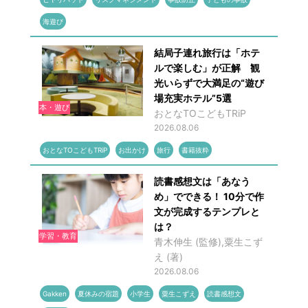
海遊び
結局子連れ旅行は「ホテ
ルで楽しむ」が正解 観
光いらずで大満足の“遊び
場充実ホテル”5選
本・遊び
おとなTOこどもTRiP
2026.08.06
おとなTOこどもTRiP
お出かけ
旅行
書籍抜粋
読書感想文は「あなう
め」でできる！ 10分で作
文が完成するテンプレと
は？
学習・教育
青木伸生 (監修),粟生こず
え (著)
2026.08.06
Gakken
夏休みの宿題
小学生
粟生こずえ
読書感想文