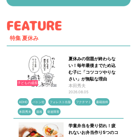
特集
夏休み
夏休みの宿題が終わらな
い！毎年最後までため込
む子に「コツコツやりな
さい」が無駄な理由
子どもの成長
本田秀夫
2026.08.05
ADHD
バトン社
フォレスト出版
フクチマミ
書籍抜粋
本田秀夫
漫画
発達障害
学童弁当を乗り切れ！疲
れないお弁当作り5つのコ