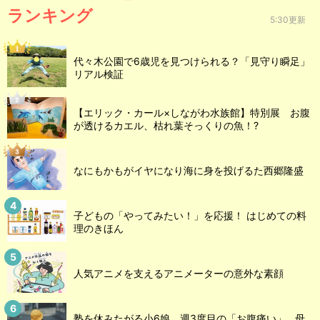
ランキング
5:30更新
代々木公園で6歳児を見つけられる？「見守り瞬足」
リアル検証
【エリック・カール×しながわ水族館】特別展 お腹
が透けるカエル、枯れ葉そっくりの魚！?
なにもかもがイヤになり海に身を投げるた西郷隆盛
子どもの「やってみたい！」を応援！ はじめての料
理のきほん
人気アニメを支えるアニメーターの意外な素顔
塾を休みたがる小6娘、週3度目の「お腹痛い」…母