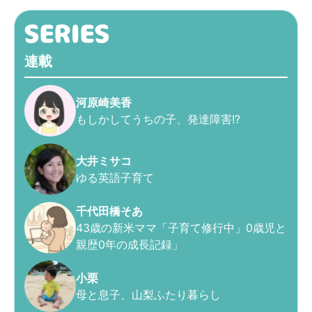
連載
河原崎美香
もしかしてうちの子、発達障害!?
大井ミサコ
ゆる英語子育て
千代田橋そあ
43歳の新米ママ「子育て修行中」0歳児と
親歴0年の成長記録」
小栗
母と息子、山梨ふたり暮らし