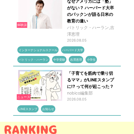
なぜアメリカには「塾」
がない？ ハーバード大卒
のパックンが語る日米の
教育の違い
体験談
パトリック・ハーラン,吉
澤恵理
2026.08.05
インターナショナルスクール
ハーバード大学
パトリック・ハーラン
中学受験
吉澤恵理
小学生
「子育てを筋肉で乗り切
るママ」がLINEスタンプ
に!? って何が起こった？
nobico編集部
ニュース
2026.08.05
LINEスタンプ
お知らせ