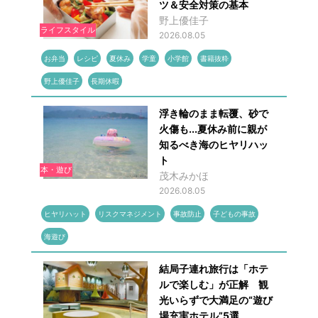
ツ＆安全対策の基本
野上優佳子
ライフスタイル
2026.08.05
お弁当
レシピ
夏休み
学童
小学館
書籍抜粋
野上優佳子
長期休暇
浮き輪のまま転覆、砂で
火傷も...夏休み前に親が
知るべき海のヒヤリハッ
ト
本・遊び
茂木みかほ
2026.08.05
ヒヤリハット
リスクマネジメント
事故防止
子どもの事故
海遊び
結局子連れ旅行は「ホテ
ルで楽しむ」が正解 観
光いらずで大満足の“遊び
場充実ホテル”5選