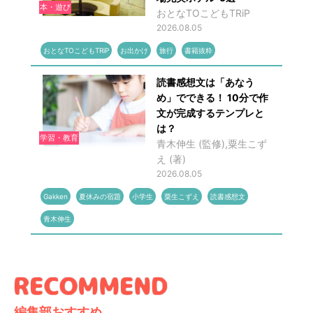
本・遊び
おとなTOこどもTRiP
2026.08.05
おとなTOこどもTRiP
お出かけ
旅行
書籍抜粋
読書感想文は「あなう
め」でできる！ 10分で作
文が完成するテンプレと
は？
学習・教育
青木伸生 (監修),粟生こず
え (著)
2026.08.05
Gakken
夏休みの宿題
小学生
粟生こずえ
読書感想文
青木伸生
編集部おすすめ