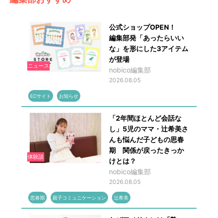
公式ショップOPEN！
編集部発「あったらいい
な」を形にした3アイテム
が登場
ニュース
nobico編集部
2026.08.05
ECサイト
お知らせ
「2年間ほとんど会話な
し」5児のママ・辻希美さ
んも悩んだ子どもの思春
期 関係が戻ったきっか
体験談
けとは？
nobico編集部
2026.08.05
思春期
親子コミュニケーション
辻希美