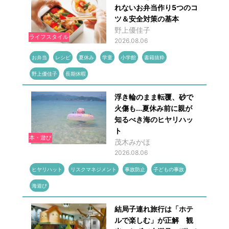
れないお弁当作り5つのコ
ツ＆安全対策の基本
野上優佳子
ライフスタイル
2026.08.06
お弁当
レシピ
夏休み
学童
小学館
書籍抜粋
野上優佳子
長期休暇
浮き輪のまま転覆、砂で
火傷も...夏休み前に親が
知るべき海のヒヤリハッ
ト
本・遊び
茂木みかほ
2026.08.06
ヒヤリハット
リスクマネジメント
事故防止
子どもの事故
海遊び
結局子連れ旅行は「ホテ
ルで楽しむ」が正解 観