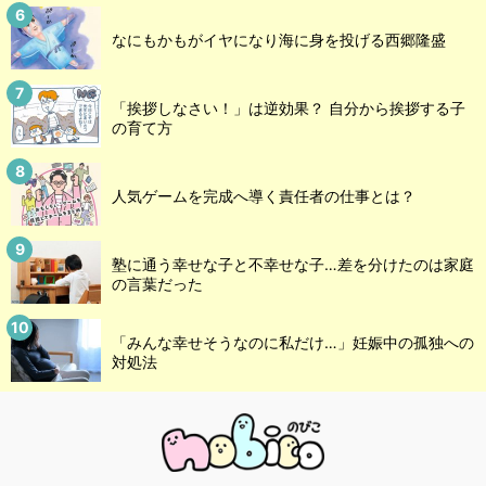
なにもかもがイヤになり海に身を投げる西郷隆盛
「挨拶しなさい！」は逆効果？ 自分から挨拶する子
の育て方
人気ゲームを完成へ導く責任者の仕事とは？
塾に通う幸せな子と不幸せな子…差を分けたのは家庭
の言葉だった
「みんな幸せそうなのに私だけ…」妊娠中の孤独への
対処法