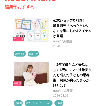
編集部おすすめ
公式ショップOPEN！
編集部発「あったらいい
な」を形にした3アイテム
が登場
ニュース
nobico編集部
2026.08.06
ECサイト
お知らせ
「2年間ほとんど会話な
し」5児のママ・辻希美さ
んも悩んだ子どもの思春
期 関係が戻ったきっか
体験談
けとは？
nobico編集部
2026.08.06
思春期
親子コミュニケーション
辻希美