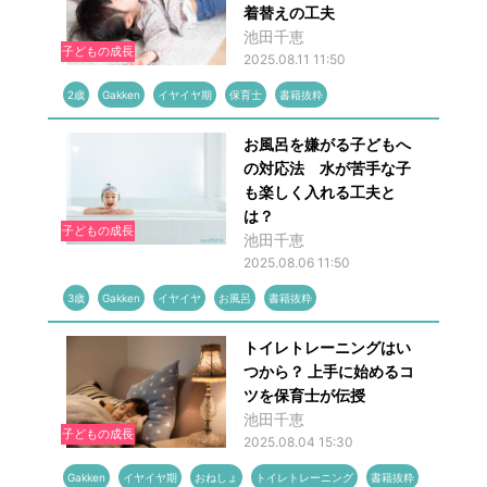
着替えの工夫
池田千恵
子どもの成長
2025.08.11 11:50
2歳
Gakken
イヤイヤ期
保育士
書籍抜粋
お風呂を嫌がる子どもへ
の対応法 水が苦手な子
も楽しく入れる工夫と
は？
子どもの成長
池田千恵
2025.08.06 11:50
3歳
Gakken
イヤイヤ
お風呂
書籍抜粋
トイレトレーニングはい
つから？ 上手に始めるコ
ツを保育士が伝授
池田千恵
子どもの成長
2025.08.04 15:30
Gakken
イヤイヤ期
おねしょ
トイレトレーニング
書籍抜粋