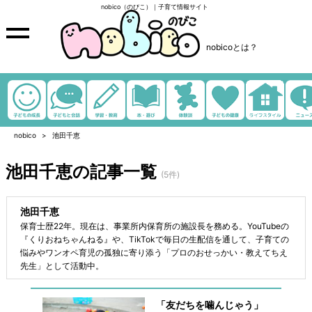
nobico（のびこ）｜子育て情報サイト
nobicoとは？
nobico
池田千恵
池田千恵の記事一覧
(5件)
池田千恵
保育士歴22年。現在は、事業所内保育所の施設長を務める。YouTubeの
『くりおねちゃんねる』や、TikTokで毎日の生配信を通して、子育ての
悩みやワンオペ育児の孤独に寄り添う「プロのおせっかい・教えてちえ
先生」として活動中。
「友だちを噛んじゃう」