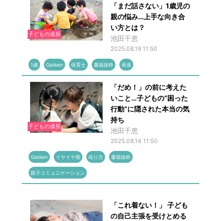
「まだ話さない」1歳児の
親の悩み…上手な向き合
い方とは？
子どもの成長
池田千恵
2025.08.19 11:50
1歳
Gakken
保育士
書籍抜粋
発達
「だめ！」の前に考えた
いこと…子どもの“困った
行動”に隠された本当の気
持ち
子どもの成長
池田千恵
2025.08.14 11:50
Gakken
イヤイヤ期
叱り方
書籍抜粋
親子コミュニケーション
「これ着ない！」 子ども
の自己主張を受けとめる