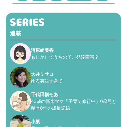
連載
河原崎美香
もしかしてうちの子、発達障害!?
大井ミサコ
ゆる英語子育て
千代田橋そあ
43歳の新米ママ「子育て修行中」0歳児と
親歴0年の成長記録」
小栗