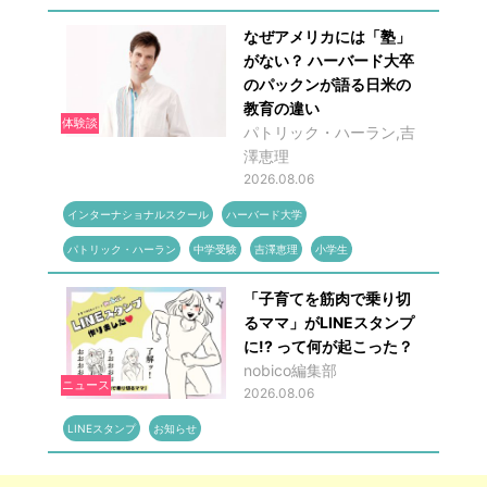
なぜアメリカには「塾」
がない？ ハーバード大卒
のパックンが語る日米の
教育の違い
体験談
パトリック・ハーラン,吉
澤恵理
2026.08.06
インターナショナルスクール
ハーバード大学
パトリック・ハーラン
中学受験
吉澤恵理
小学生
「子育てを筋肉で乗り切
るママ」がLINEスタンプ
に!? って何が起こった？
nobico編集部
ニュース
2026.08.06
LINEスタンプ
お知らせ