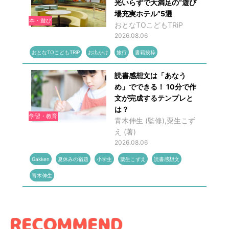
光いらずで大満足の“遊び
場充実ホテル”5選
本・遊び
おとなTOこどもTRiP
2026.08.06
おとなTOこどもTRiP
お出かけ
旅行
書籍抜粋
読書感想文は「あなう
め」でできる！ 10分で作
文が完成するテンプレと
は？
学習・教育
青木伸生 (監修),粟生こず
え (著)
2026.08.06
Gakken
夏休みの宿題
小学生
粟生こずえ
読書感想文
青木伸生