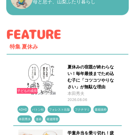
母と息子、山梨ふたり暮らし
特集
夏休み
夏休みの宿題が終わらな
い！毎年最後までため込
む子に「コツコツやりな
さい」が無駄な理由
子どもの成長
本田秀夫
2026.08.06
ADHD
バトン社
フォレスト出版
フクチマミ
書籍抜粋
本田秀夫
漫画
発達障害
学童弁当を乗り切れ！疲