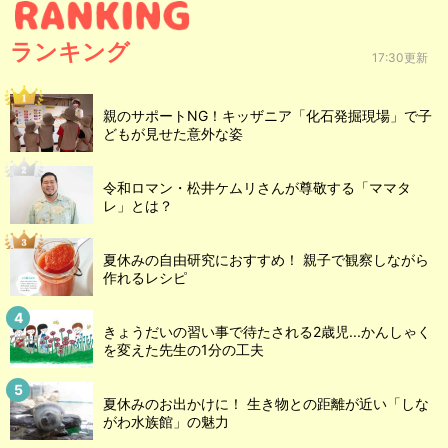
ランキング
17:30更新
親のサポートNG！キッザニア「化石発掘現場」で子
どもが見せた意外な姿
令和ロマン・松井ケムリさんが尊敬する「ママタ
レ」とは？
夏休みの自由研究におすすめ！ 親子で観察しながら
作れるレシピ
きょうだいの習い事で待たされる2歳児...かんしゃく
を変えた先生の1分の工夫
夏休みのお出かけに！ 生き物との距離が近い「しな
がわ水族館」の魅力