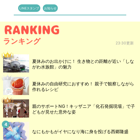
LINEスタンプ
お知らせ
ランキング
23:30更新
夏休みのお出かけに！ 生き物との距離が近い「しな
がわ水族館」の魅力
夏休みの自由研究におすすめ！ 親子で観察しながら
作れるレシピ
親のサポートNG！キッザニア「化石発掘現場」で子
どもが見せた意外な姿
なにもかもがイヤになり海に身を投げる西郷隆盛