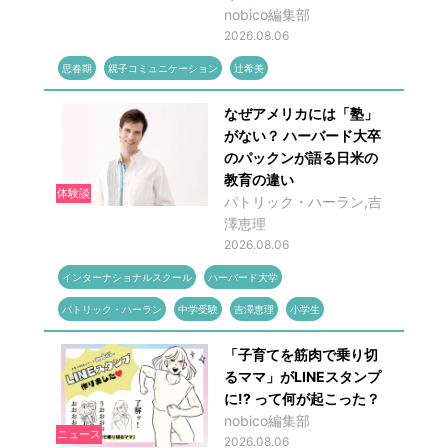
nobico編集部
2026.08.06
思春期
親子コミュニケーション
辻希美
なぜアメリカには「塾」
がない？ ハーバード大卒
のパックンが語る日米の
教育の違い
体験談
パトリック・ハーラン,吉
澤恵理
2026.08.06
インターナショナルスクール
ハーバード大学
パトリック・ハーラン
中学受験
吉澤恵理
小学生
「子育てを筋肉で乗り切
るママ」がLINEスタンプ
に!? って何が起こった？
nobico編集部
ニュース
2026.08.06