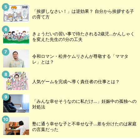
「挨拶しなさい！」は逆効果？ 自分から挨拶する子
の育て方
きょうだいの習い事で待たされる2歳児...かんしゃく
を変えた先生の1分の工夫
令和ロマン・松井ケムリさんが尊敬する「ママタ
レ」とは？
人気ゲームを完成へ導く責任者の仕事とは？
「みんな幸せそうなのに私だけ…」妊娠中の孤独への
対処法
塾に通う幸せな子と不幸せな子…差を分けたのは家庭
の言葉だった