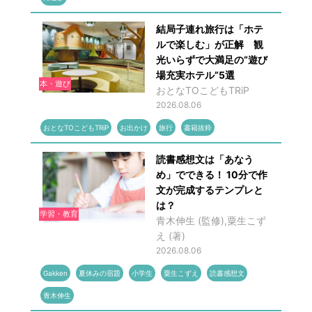
結局子連れ旅行は「ホテ
ルで楽しむ」が正解 観
光いらずで大満足の“遊び
場充実ホテル”5選
本・遊び
おとなTOこどもTRiP
2026.08.06
おとなTOこどもTRiP
お出かけ
旅行
書籍抜粋
読書感想文は「あなう
め」でできる！ 10分で作
文が完成するテンプレと
は？
学習・教育
青木伸生 (監修),粟生こず
え (著)
2026.08.06
Gakken
夏休みの宿題
小学生
粟生こずえ
読書感想文
青木伸生