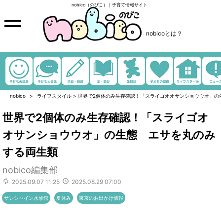
nobico（のびこ）｜子育て情報サイト
nobicoとは？
nobico
ライフスタイル
>
世界で2個体のみ生存確認！「スライゴオオサンショウウオ」の
世界で2個体のみ生存確認！「スライゴオ
オサンショウウオ」の生態 エサを丸のみ
する両生類
nobico編集部
2025.09.07 11:25
2025.08.29 07:00
サンシャイン水族館
夏休み
東京のお出かけ情報