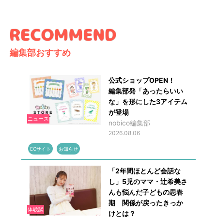
編集部おすすめ
公式ショップOPEN！
編集部発「あったらいい
な」を形にした3アイテム
が登場
ニュース
nobico編集部
2026.08.06
ECサイト
お知らせ
「2年間ほとんど会話な
し」5児のママ・辻希美さ
んも悩んだ子どもの思春
期 関係が戻ったきっか
体験談
けとは？