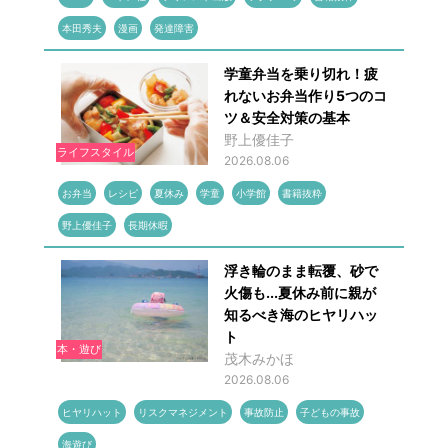
本田秀夫
漫画
発達障害
学童弁当を乗り切れ！疲
れないお弁当作り5つのコ
ツ＆安全対策の基本
野上優佳子
ライフスタイル
2026.08.06
お弁当
レシピ
夏休み
学童
小学館
書籍抜粋
野上優佳子
長期休暇
浮き輪のまま転覆、砂で
火傷も...夏休み前に親が
知るべき海のヒヤリハッ
ト
本・遊び
茂木みかほ
2026.08.06
ヒヤリハット
リスクマネジメント
事故防止
子どもの事故
海遊び