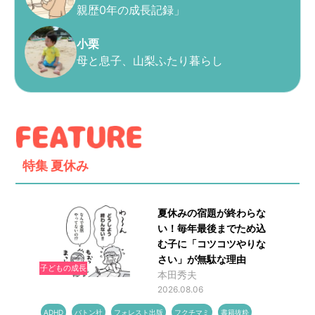
親歴0年の成長記録」
小栗
母と息子、山梨ふたり暮らし
特集
夏休み
夏休みの宿題が終わらな
い！毎年最後までため込
む子に「コツコツやりな
さい」が無駄な理由
子どもの成長
本田秀夫
2026.08.06
ADHD
バトン社
フォレスト出版
フクチマミ
書籍抜粋