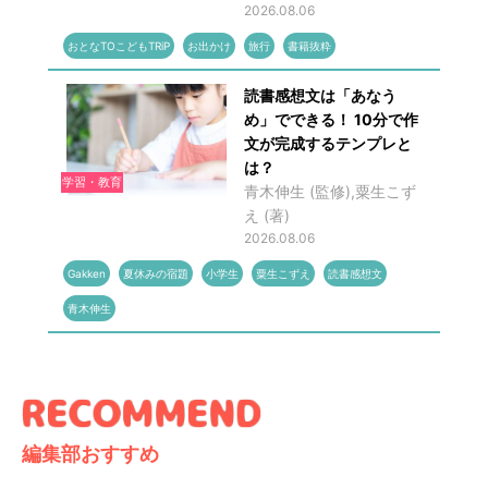
2026.08.06
おとなTOこどもTRiP
お出かけ
旅行
書籍抜粋
読書感想文は「あなう
め」でできる！ 10分で作
文が完成するテンプレと
は？
学習・教育
青木伸生 (監修),粟生こず
え (著)
2026.08.06
Gakken
夏休みの宿題
小学生
粟生こずえ
読書感想文
青木伸生
編集部おすすめ