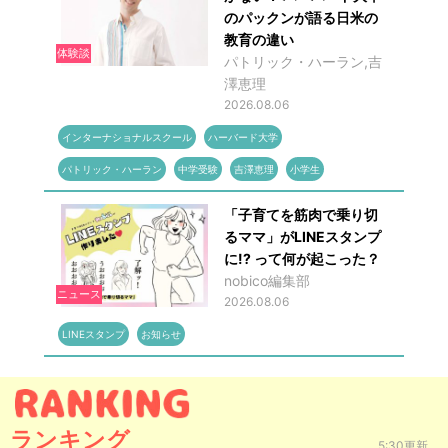
のパックンが語る日米の
教育の違い
体験談
パトリック・ハーラン,吉
澤恵理
2026.08.06
インターナショナルスクール
ハーバード大学
パトリック・ハーラン
中学受験
吉澤恵理
小学生
「子育てを筋肉で乗り切
るママ」がLINEスタンプ
に!? って何が起こった？
nobico編集部
ニュース
2026.08.06
LINEスタンプ
お知らせ
ランキング
5:30更新