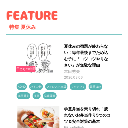
特集
夏休み
夏休みの宿題が終わらな
い！毎年最後までため込
む子に「コツコツやりな
さい」が無駄な理由
子どもの成長
本田秀夫
2026.08.06
ADHD
バトン社
フォレスト出版
フクチマミ
書籍抜粋
本田秀夫
漫画
発達障害
学童弁当を乗り切れ！疲
れないお弁当作り5つのコ
ツ＆安全対策の基本
野上優佳子