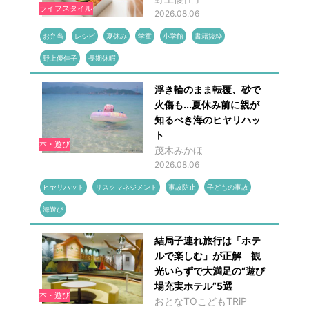
ライフスタイル
2026.08.06
お弁当
レシピ
夏休み
学童
小学館
書籍抜粋
野上優佳子
長期休暇
浮き輪のまま転覆、砂で
火傷も...夏休み前に親が
知るべき海のヒヤリハッ
ト
本・遊び
茂木みかほ
2026.08.06
ヒヤリハット
リスクマネジメント
事故防止
子どもの事故
海遊び
結局子連れ旅行は「ホテ
ルで楽しむ」が正解 観
光いらずで大満足の“遊び
場充実ホテル”5選
本・遊び
おとなTOこどもTRiP