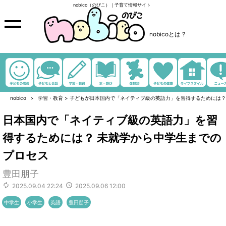
nobico（のびこ）｜子育て情報サイト
nobicoとは？
nobico
学習・教育
>
子どもが日本国内で「ネイティブ級の英語力」を習得するためには？
日本国内で「ネイティブ級の英語力」を習
得するためには？ 未就学から中学生までの
プロセス
豊田朋子
2025.09.04 22:24
2025.09.06 12:00
中学生
小学生
英語
豊田朋子