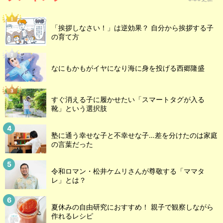
「挨拶しなさい！」は逆効果？ 自分から挨拶する子
の育て方
なにもかもがイヤになり海に身を投げる西郷隆盛
すぐ消える子に履かせたい「スマートタグが入る
靴」という選択肢
塾に通う幸せな子と不幸せな子…差を分けたのは家庭
の言葉だった
令和ロマン・松井ケムリさんが尊敬する「ママタ
レ」とは？
夏休みの自由研究におすすめ！ 親子で観察しながら
作れるレシピ