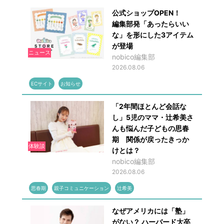
公式ショップOPEN！
編集部発「あったらいい
な」を形にした3アイテム
が登場
ニュース
nobico編集部
2026.08.06
ECサイト
お知らせ
「2年間ほとんど会話な
し」5児のママ・辻希美さ
んも悩んだ子どもの思春
期 関係が戻ったきっか
体験談
けとは？
nobico編集部
2026.08.06
思春期
親子コミュニケーション
辻希美
なぜアメリカには「塾」
がない？ ハーバード大卒