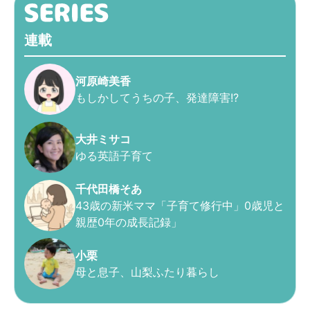
連載
河原崎美香
もしかしてうちの子、発達障害!?
大井ミサコ
ゆる英語子育て
千代田橋そあ
43歳の新米ママ「子育て修行中」0歳児と
親歴0年の成長記録」
小栗
母と息子、山梨ふたり暮らし