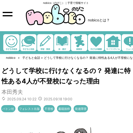
nobico（のびこ）｜子育て情報サイト
nobicoとは？
nobico
子どもと会話
>
どうして学校に行けなくなるの？ 発達に特性ある4人が不登校に
どうして学校に行けなくなるの？ 発達に特
性ある4人が不登校になった理由
本田秀夫
2025.09.24 10:22
2025.09.18 19:00
バトン社
フォレスト出版
不登校
書籍抜粋
発達障害