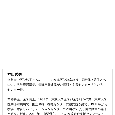
本田秀夫
信州大学医学部子どものこころの発達医学教室教授・同附属病院子ども
のこころ診療部部長。長野県発達障がい情報・支援センター「といろ」
センター長。
精神科医。医学博士。1988年、東京大学医学部医学科を卒業。東京大学
医学部附属病院、国立精神・神経センター武蔵病院を経て、1991 年から
横浜市総合リハビリテーションセンターで20年にわたり発達障害の臨床
と研究に従事。2011 年、山梨県立こころの発達総合支援センターの初