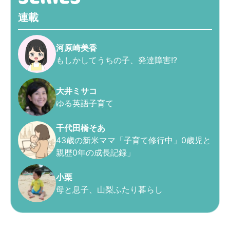
連載
河原崎美香
もしかしてうちの子、発達障害!?
大井ミサコ
ゆる英語子育て
千代田橋そあ
43歳の新米ママ「子育て修行中」0歳児と
親歴0年の成長記録」
小栗
母と息子、山梨ふたり暮らし