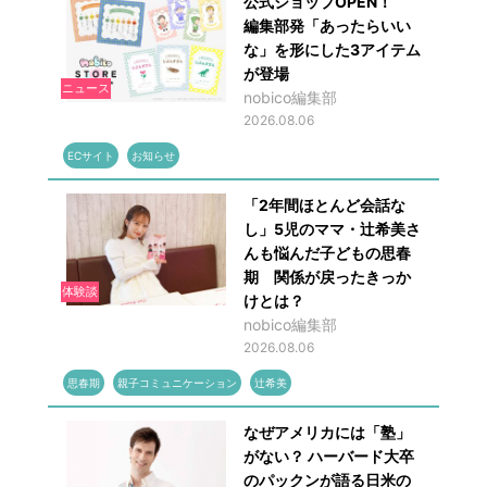
公式ショップOPEN！
編集部発「あったらいい
な」を形にした3アイテム
が登場
ニュース
nobico編集部
2026.08.06
ECサイト
お知らせ
「2年間ほとんど会話な
し」5児のママ・辻希美さ
んも悩んだ子どもの思春
期 関係が戻ったきっか
体験談
けとは？
nobico編集部
2026.08.06
思春期
親子コミュニケーション
辻希美
なぜアメリカには「塾」
がない？ ハーバード大卒
のパックンが語る日米の