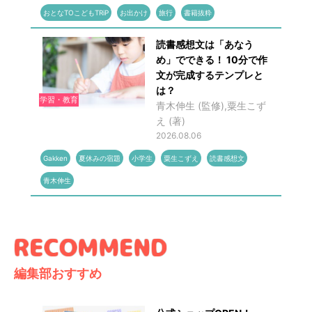
おとなTOこどもTRiP
お出かけ
旅行
書籍抜粋
読書感想文は「あなう
め」でできる！ 10分で作
文が完成するテンプレと
は？
学習・教育
青木伸生 (監修),粟生こず
え (著)
2026.08.06
Gakken
夏休みの宿題
小学生
粟生こずえ
読書感想文
青木伸生
編集部おすすめ