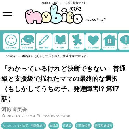
nobico（のびこ）｜子育て情報サイト
nobicoとは？
nobico
体験談
>
もしかしてうちの子、発達障害!? 第17話
「わかっているけれど決断できない」普通
級と支援級で揺れたママの最終的な選択
（もしかしてうちの子、発達障害!? 第17
話）
河原崎美香
2025.09.25 11:48
2025.09.25 19:00
もしかしてうちの子、発達障害!?
支援級
普通級
河原崎美香
軽度発達障害