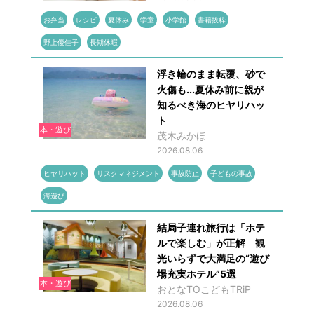
お弁当
レシピ
夏休み
学童
小学館
書籍抜粋
野上優佳子
長期休暇
浮き輪のまま転覆、砂で
火傷も...夏休み前に親が
知るべき海のヒヤリハッ
ト
本・遊び
茂木みかほ
2026.08.06
ヒヤリハット
リスクマネジメント
事故防止
子どもの事故
海遊び
結局子連れ旅行は「ホテ
ルで楽しむ」が正解 観
光いらずで大満足の“遊び
場充実ホテル”5選
本・遊び
おとなTOこどもTRiP
2026.08.06