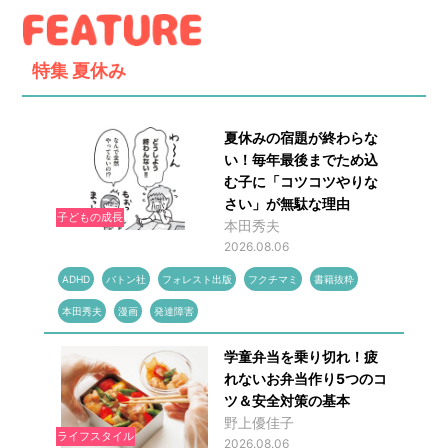
特集
夏休み
夏休みの宿題が終わらな
い！毎年最後までため込
む子に「コツコツやりな
さい」が無駄な理由
子どもの成長
本田秀夫
2026.08.06
ADHD
バトン社
フォレスト出版
フクチマミ
書籍抜粋
本田秀夫
漫画
発達障害
学童弁当を乗り切れ！疲
れないお弁当作り5つのコ
ツ＆安全対策の基本
野上優佳子
ライフスタイル
2026.08.06