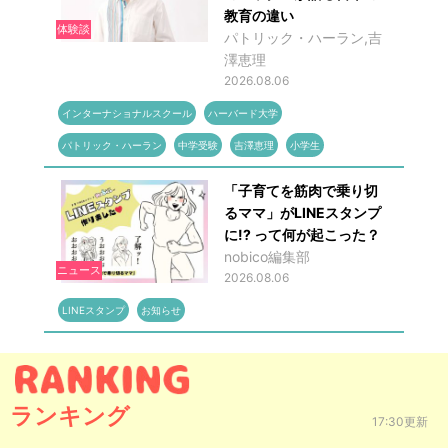
教育の違い
体験談
パトリック・ハーラン,吉
澤恵理
2026.08.06
インターナショナルスクール
ハーバード大学
パトリック・ハーラン
中学受験
吉澤恵理
小学生
「子育てを筋肉で乗り切
るママ」がLINEスタンプ
に!? って何が起こった？
nobico編集部
ニュース
2026.08.06
LINEスタンプ
お知らせ
ランキング
17:30更新