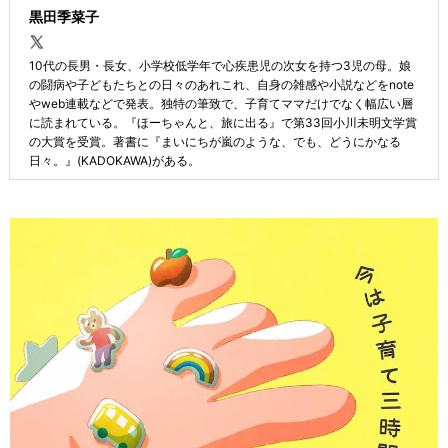
黒田季菜子
10代の長男・長女、小学校低学年で心疾患児の次女を持つ3児の母。娘
の闘病や子どもたちとの日々のあれこれ、自身の雑感や小説などをnote
やweb連載などで発表。独特の筆致で、子育てママだけでなく幅広い層
に読まれている。『ほーちゃんと、旅に出る』で第33回小川未明文学賞
の大賞を受賞。著書に『まいにちが嵐のような、でも、どうにかなる
日々。』(KADOKAWA)がある。