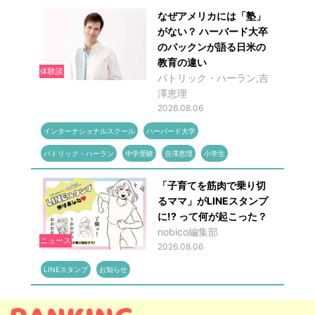
なぜアメリカには「塾」
がない？ ハーバード大卒
のパックンが語る日米の
教育の違い
体験談
パトリック・ハーラン,吉
澤恵理
2026.08.06
インターナショナルスクール
ハーバード大学
パトリック・ハーラン
中学受験
吉澤恵理
小学生
「子育てを筋肉で乗り切
るママ」がLINEスタンプ
に!? って何が起こった？
nobico編集部
ニュース
2026.08.06
LINEスタンプ
お知らせ