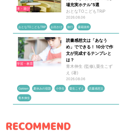
場充実ホテル”5選
本・遊び
おとなTOこどもTRiP
2026.08.06
おとなTOこどもTRiP
お出かけ
旅行
書籍抜粋
読書感想文は「あなう
め」でできる！ 10分で作
文が完成するテンプレと
は？
学習・教育
青木伸生 (監修),粟生こず
え (著)
2026.08.06
Gakken
夏休みの宿題
小学生
粟生こずえ
読書感想文
青木伸生