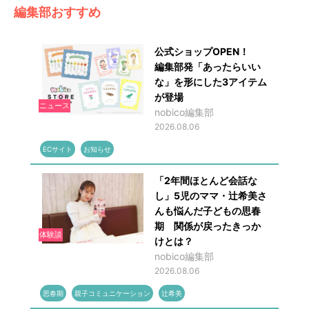
編集部おすすめ
公式ショップOPEN！
編集部発「あったらいい
な」を形にした3アイテム
が登場
ニュース
nobico編集部
2026.08.06
ECサイト
お知らせ
「2年間ほとんど会話な
し」5児のママ・辻希美さ
んも悩んだ子どもの思春
期 関係が戻ったきっか
体験談
けとは？
nobico編集部
2026.08.06
思春期
親子コミュニケーション
辻希美