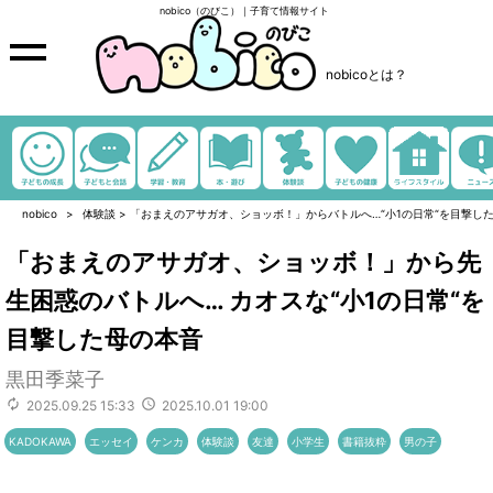
nobico（のびこ）｜子育て情報サイト
nobicoとは？
nobico
体験談
>
「おまえのアサガオ、ショッボ！」からバトルへ…“小1の日常“を目撃し
「おまえのアサガオ、ショッボ！」から先
生困惑のバトルへ… カオスな“小1の日常“を
目撃した母の本音
黒田季菜子
2025.09.25 15:33
2025.10.01 19:00
KADOKAWA
エッセイ
ケンカ
体験談
友達
小学生
書籍抜粋
男の子