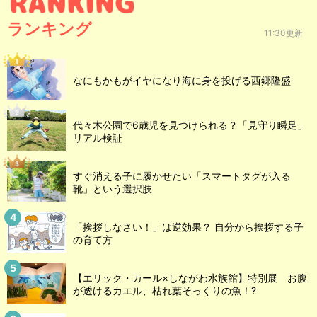
ランキング
11:30更新
なにもかもがイヤになり海に身を投げる西郷隆盛
代々木公園で6歳児を見つけられる？「見守り瞬足」
リアル検証
すぐ消える子に履かせたい「スマートタグが入る
靴」という選択肢
「挨拶しなさい！」は逆効果？ 自分から挨拶する子
の育て方
【エリック・カール×しながわ水族館】特別展 お腹
が透けるカエル、枯れ葉そっくりの魚！?