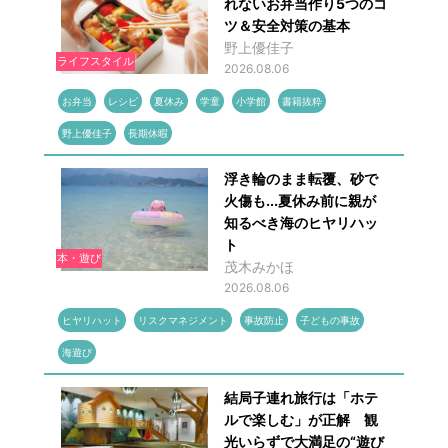
れないお弁当作り5つのコ
ツ＆安全対策の基本
野上優佳子
ライフスタイル
2026.08.06
お弁当
レシピ
夏休み
学童
小学館
書籍抜粋
野上優佳子
長期休暇
浮き輪のまま転覆、砂で
火傷も...夏休み前に親が
知るべき海のヒヤリハッ
ト
本・遊び
茂木みかほ
2026.08.06
ヒヤリハット
リスクマネジメント
事故防止
子どもの事故
海遊び
結局子連れ旅行は「ホテ
ルで楽しむ」が正解 観
光いらずで大満足の“遊び