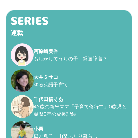
連載
河原崎美香
もしかしてうちの子、発達障害!?
大井ミサコ
ゆる英語子育て
千代田橋そあ
43歳の新米ママ「子育て修行中」0歳児と
親歴0年の成長記録」
小栗
母と息子、山梨ふたり暮らし