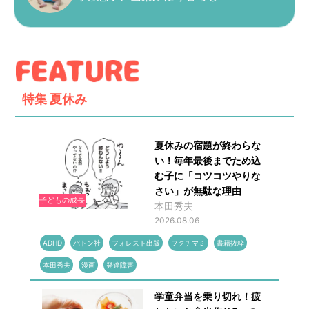
特集
夏休み
夏休みの宿題が終わらな
い！毎年最後までため込
む子に「コツコツやりな
さい」が無駄な理由
子どもの成長
本田秀夫
2026.08.06
ADHD
バトン社
フォレスト出版
フクチマミ
書籍抜粋
本田秀夫
漫画
発達障害
学童弁当を乗り切れ！疲