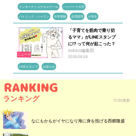
インターナショナルスクール
ハーバード大学
パトリック・ハーラン
中学受験
吉澤恵理
小学生
「子育てを筋肉で乗り切
るママ」がLINEスタンプ
に!? って何が起こった？
nobico編集部
ニュース
2026.08.06
LINEスタンプ
お知らせ
ランキング
11:30更新
なにもかもがイヤになり海に身を投げる西郷隆盛