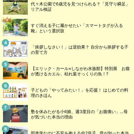
代々木公園で6歳児を見つけられる？「見守り瞬足」
リアル検証
すぐ消える子に履かせたい「スマートタグが入る
靴」という選択肢
「挨拶しなさい！」は逆効果？ 自分から挨拶する子
の育て方
【エリック・カール×しながわ水族館】特別展 お腹
が透けるカエル、枯れ葉そっくりの魚！?
子どもの「やってみたい！」を応援！ はじめての料
理のきほん
塾を休みたがる小6娘、週3度目の「お腹痛い」…母
が気づいた本当の理由
部進学なのに不安を抱える中2息子…母が知った本当