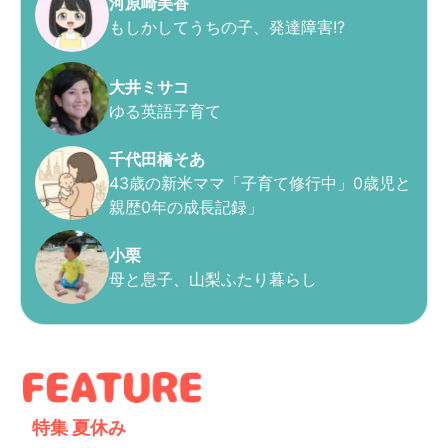
河原崎美香
もしかしてうちの子、発達障害!?
大井ミサコ
ゆる英語子育て
千代田橋そあ
43歳の新米ママ「子育て修行中」0歳児と
親歴0年の成長記録」
小栗
母と息子、山梨ふたり暮らし
特集
夏休み