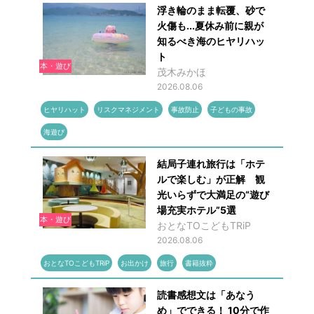
浮き輪のまま転覆、砂で
火傷も...夏休み前に親が
知るべき海のヒヤリハッ
ト
本・遊び
茂木みかほ
2026.08.06
ヒヤリハット
リスクマネジメント
事故防止
子どもの事故
海遊び
結局子連れ旅行は「ホテ
ルで楽しむ」が正解 観
光いらずで大満足の“遊び
場充実ホテル”5選
本・遊び
おとなTOこどもTRiP
2026.08.06
おとなTOこどもTRiP
お出かけ
旅行
書籍抜粋
読書感想文は「あなう
め」でできる！ 10分で作