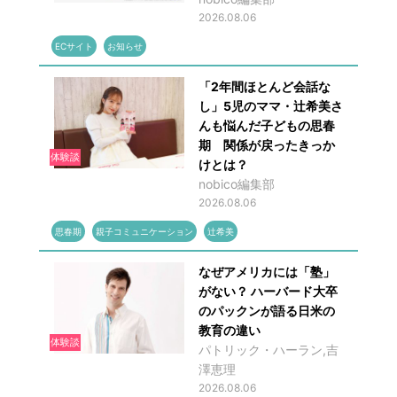
2026.08.06
ECサイト
お知らせ
「2年間ほとんど会話な
し」5児のママ・辻希美さ
んも悩んだ子どもの思春
期 関係が戻ったきっか
体験談
けとは？
nobico編集部
2026.08.06
思春期
親子コミュニケーション
辻希美
なぜアメリカには「塾」
がない？ ハーバード大卒
のパックンが語る日米の
教育の違い
体験談
パトリック・ハーラン,吉
澤恵理
2026.08.06