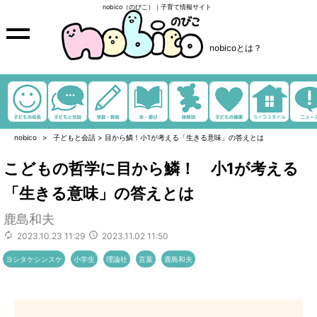
nobico（のびこ）｜子育て情報サイト
nobicoとは？
nobico
子どもと会話
>
目から鱗！小1が考える「生きる意味」の答えとは
こどもの哲学に目から鱗！ 小1が考える
「生きる意味」の答えとは
鹿島和夫
2023.10.23 11:29
2023.11.02 11:50
ヨシタケシンスケ
小学生
理論社
言葉
鹿島和夫