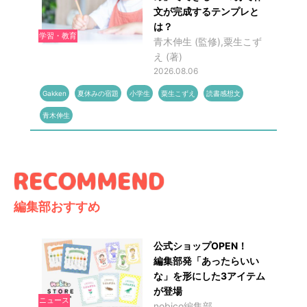
文が完成するテンプレと
は？
学習・教育
青木伸生 (監修),粟生こず
え (著)
2026.08.06
Gakken
夏休みの宿題
小学生
粟生こずえ
読書感想文
青木伸生
編集部おすすめ
公式ショップOPEN！
編集部発「あったらいい
な」を形にした3アイテム
が登場
ニュース
nobico編集部