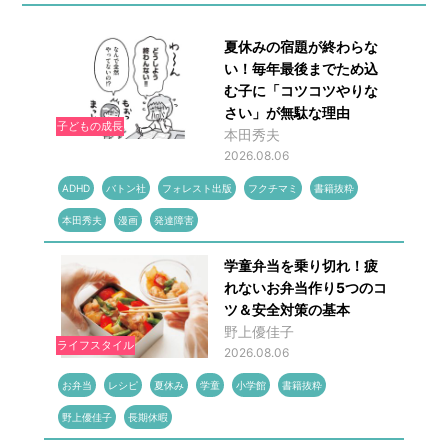
夏休みの宿題が終わらな
い！毎年最後までため込
む子に「コツコツやりな
さい」が無駄な理由
子どもの成長
本田秀夫
2026.08.06
ADHD
バトン社
フォレスト出版
フクチマミ
書籍抜粋
本田秀夫
漫画
発達障害
学童弁当を乗り切れ！疲
れないお弁当作り5つのコ
ツ＆安全対策の基本
野上優佳子
ライフスタイル
2026.08.06
お弁当
レシピ
夏休み
学童
小学館
書籍抜粋
野上優佳子
長期休暇