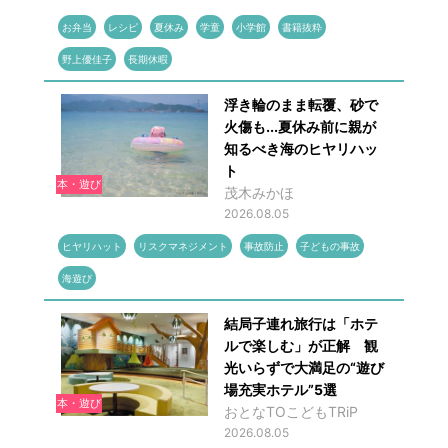
お弁当
レシピ
夏休み
学童
小学館
書籍抜粋
野上優佳子
長期休暇
浮き輪のまま転覆、砂で
火傷も...夏休み前に親が
知るべき海のヒヤリハッ
ト
本・遊び
茂木みかほ
2026.08.05
ヒヤリハット
リスクマネジメント
事故防止
子どもの事故
海遊び
結局子連れ旅行は「ホテ
ルで楽しむ」が正解 観
光いらずで大満足の“遊び
場充実ホテル”5選
本・遊び
おとなTOこどもTRiP
2026.08.05