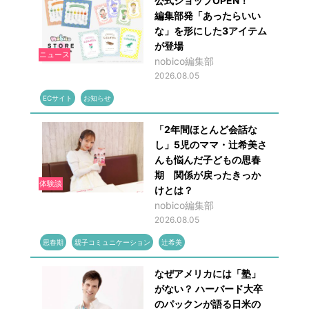
公式ショップOPEN！
編集部発「あったらいい
な」を形にした3アイテム
が登場
ニュース
nobico編集部
2026.08.05
ECサイト
お知らせ
「2年間ほとんど会話な
し」5児のママ・辻希美さ
んも悩んだ子どもの思春
期 関係が戻ったきっか
体験談
けとは？
nobico編集部
2026.08.05
思春期
親子コミュニケーション
辻希美
なぜアメリカには「塾」
がない？ ハーバード大卒
のパックンが語る日米の