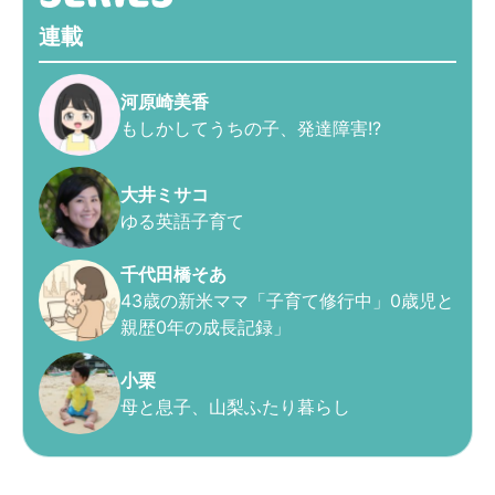
連載
河原崎美香
もしかしてうちの子、発達障害!?
大井ミサコ
ゆる英語子育て
千代田橋そあ
43歳の新米ママ「子育て修行中」0歳児と
親歴0年の成長記録」
小栗
母と息子、山梨ふたり暮らし