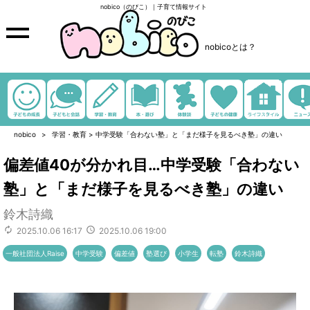
nobico（のびこ）｜子育て情報サイト
nobicoとは？
nobico
学習・教育
>
中学受験「合わない塾」と「まだ様子を見るべき塾」の違い
偏差値40が分かれ目…中学受験「合わない
塾」と「まだ様子を見るべき塾」の違い
鈴木詩織
2025.10.06 16:17
2025.10.06 19:00
一般社団法人Raise
中学受験
偏差値
塾選び
小学生
転塾
鈴木詩織