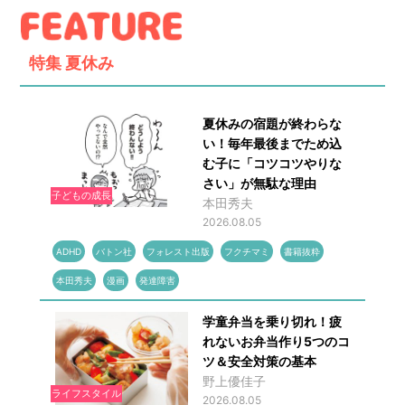
特集
夏休み
夏休みの宿題が終わらな
い！毎年最後までため込
む子に「コツコツやりな
さい」が無駄な理由
子どもの成長
本田秀夫
2026.08.05
ADHD
バトン社
フォレスト出版
フクチマミ
書籍抜粋
本田秀夫
漫画
発達障害
学童弁当を乗り切れ！疲
れないお弁当作り5つのコ
ツ＆安全対策の基本
野上優佳子
ライフスタイル
2026.08.05