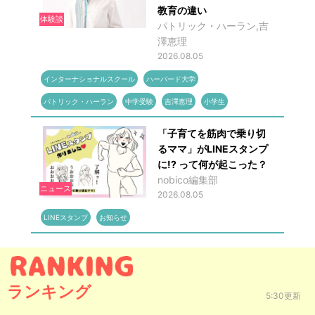
教育の違い
体験談
パトリック・ハーラン,吉
澤恵理
2026.08.05
インターナショナルスクール
ハーバード大学
パトリック・ハーラン
中学受験
吉澤恵理
小学生
「子育てを筋肉で乗り切
るママ」がLINEスタンプ
に!? って何が起こった？
nobico編集部
ニュース
2026.08.05
LINEスタンプ
お知らせ
ランキング
5:30更新