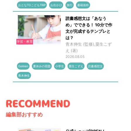
おとなTOこどもTRiP
お出かけ
旅行
書籍抜粋
読書感想文は「あなう
め」でできる！ 10分で作
文が完成するテンプレと
は？
学習・教育
青木伸生 (監修),粟生こず
え (著)
2026.08.05
Gakken
夏休みの宿題
小学生
粟生こずえ
読書感想文
青木伸生
編集部おすすめ