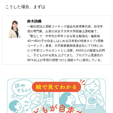
こうした場合、まずは
鈴木詩織
一般社団法人受験コーチング協会代表理事代表。自宅学
習の専門家。お茶の水女子大学大学院修士課程修了。
『塾なしで、中学生が学年１位を取る勉強法－偏差値
40〜60の子が自走しはじめる日本初の性格タイプ×受験
コーチング』著者。大手家庭教師派遣会社にて12年にわ
たり学習コンサルタントとし活躍、4000人の家庭を訪問
し、子どものやる気を上げてきた。プログラム受講生の
95％以上が学習の習慣づけと成績ＵＰに成功している。