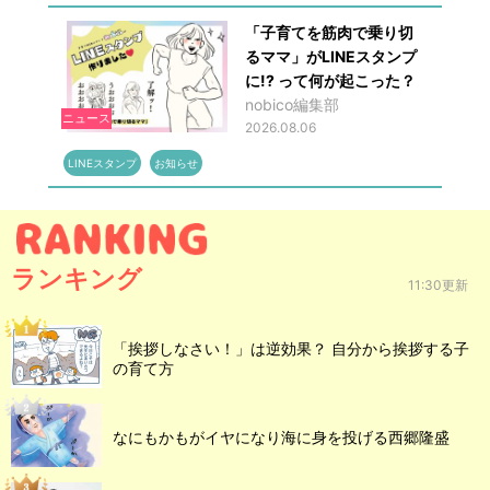
「子育てを筋肉で乗り切
るママ」がLINEスタンプ
に!? って何が起こった？
nobico編集部
ニュース
2026.08.06
LINEスタンプ
お知らせ
ランキング
11:30更新
「挨拶しなさい！」は逆効果？ 自分から挨拶する子
の育て方
なにもかもがイヤになり海に身を投げる西郷隆盛