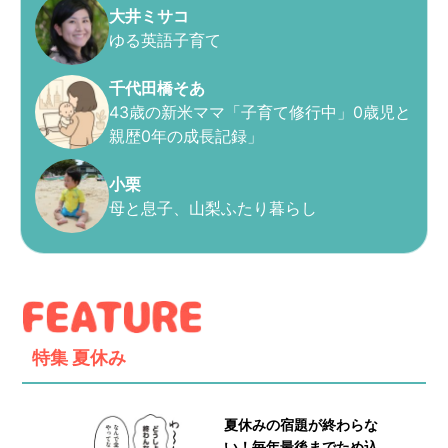
大井ミサコ
ゆる英語子育て
千代田橋そあ
43歳の新米ママ「子育て修行中」0歳児と
親歴0年の成長記録」
小栗
母と息子、山梨ふたり暮らし
特集
夏休み
夏休みの宿題が終わらな
い！毎年最後までため込