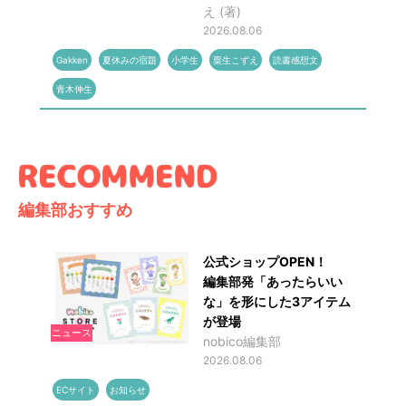
え (著)
2026.08.06
Gakken
夏休みの宿題
小学生
粟生こずえ
読書感想文
青木伸生
編集部おすすめ
公式ショップOPEN！
編集部発「あったらいい
な」を形にした3アイテム
が登場
ニュース
nobico編集部
2026.08.06
ECサイト
お知らせ