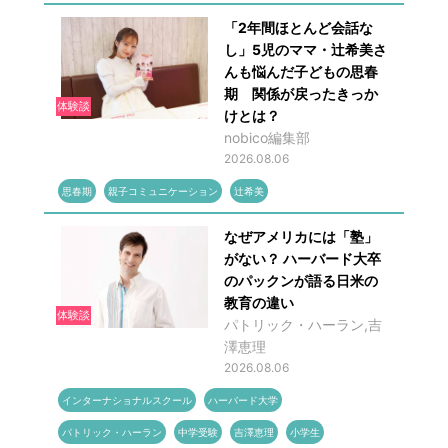
「2年間ほとんど会話な
し」5児のママ・辻希美さ
んも悩んだ子どもの思春
期 関係が戻ったきっか
体験談
けとは？
nobico編集部
2026.08.06
思春期
親子コミュニケーション
辻希美
なぜアメリカには「塾」
がない？ ハーバード大卒
のパックンが語る日米の
教育の違い
体験談
パトリック・ハーラン,吉
澤恵理
2026.08.06
インターナショナルスクール
ハーバード大学
パトリック・ハーラン
中学受験
吉澤恵理
小学生