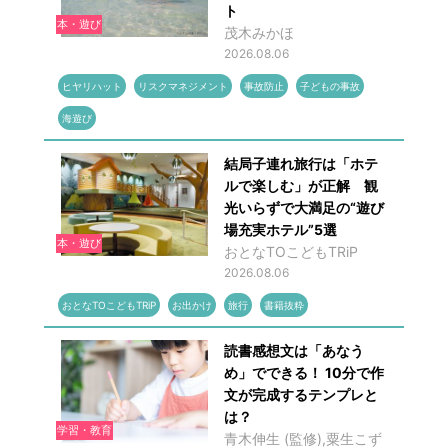
ト
本・遊び
茂木みかほ
2026.08.06
ヒヤリハット
リスクマネジメント
事故防止
子どもの事故
海遊び
結局子連れ旅行は「ホテ
ルで楽しむ」が正解 観
光いらずで大満足の“遊び
場充実ホテル”5選
本・遊び
おとなTOこどもTRiP
2026.08.06
おとなTOこどもTRiP
お出かけ
旅行
書籍抜粋
読書感想文は「あなう
め」でできる！ 10分で作
文が完成するテンプレと
は？
学習・教育
青木伸生 (監修),粟生こず