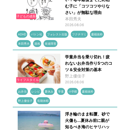
む子に「コツコツやりな
さい」が無駄な理由
子どもの成長
本田秀夫
2026.08.06
ADHD
バトン社
フォレスト出版
フクチマミ
書籍抜粋
本田秀夫
漫画
発達障害
学童弁当を乗り切れ！疲
れないお弁当作り5つのコ
ツ＆安全対策の基本
野上優佳子
ライフスタイル
2026.08.06
お弁当
レシピ
夏休み
学童
小学館
書籍抜粋
野上優佳子
長期休暇
浮き輪のまま転覆、砂で
火傷も...夏休み前に親が
知るべき海のヒヤリハッ