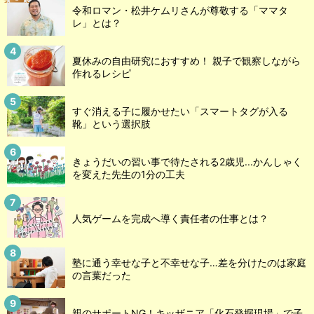
令和ロマン・松井ケムリさんが尊敬する「ママタ
レ」とは？
夏休みの自由研究におすすめ！ 親子で観察しながら
作れるレシピ
すぐ消える子に履かせたい「スマートタグが入る
靴」という選択肢
きょうだいの習い事で待たされる2歳児...かんしゃく
を変えた先生の1分の工夫
人気ゲームを完成へ導く責任者の仕事とは？
塾に通う幸せな子と不幸せな子…差を分けたのは家庭
の言葉だった
親のサポートNG！キッザニア「化石発掘現場」で子