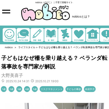
nobico（のびこ）｜子育て情報サイト
nobicoとは？
nobico
ライフスタイル
>
子どもはなぜ柵を乗り越える？ ベランダ転落事故を専門家が解
子どもはなぜ柵を乗り越える？ ベランダ転
落事故を専門家が解説
大野美喜子
2025.10.24 14:31
2025.10.21 19:00
1歳
2歳
3歳
4歳
5歳
リスクマネジメント
子どもの事故
未就学児