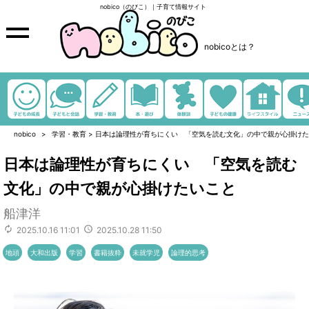
nobico（のびこ）｜子育て情報サイト
nobicoとは？
nobico
学習・教育
>
日本は論理性が育ちにくい 「空気を読む文化」の中で親が心掛けた
日本は論理性が育ちにくい 「空気を読む
文化」の中で親が心掛けたいこと
船津洋
2025.10.16 11:01
2025.10.28 11:50
地頭
大和出版
学習
書籍抜粋
未就学児
論理的思考