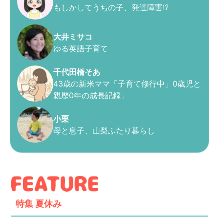
もしかしてうちの子、発達障害!?
大井ミサコ
ゆる英語子育て
千代田橋そあ
43歳の新米ママ「子育て修行中」0歳児と
親歴0年の成長記録」
小栗
母と息子、山梨ふたり暮らし
特集
夏休み