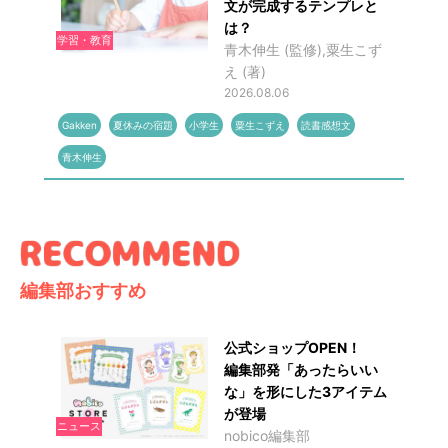
文が完成するテンプレと
は？
学習・教育
青木伸生 (監修),粟生こず
え (著)
2026.08.06
Gakken
夏休みの宿題
小学生
粟生こずえ
読書感想文
青木伸生
編集部おすすめ
公式ショップOPEN！
編集部発「あったらいい
な」を形にした3アイテム
が登場
ニュース
nobico編集部