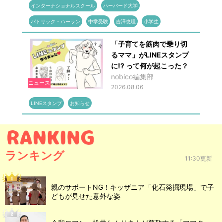
インターナショナルスクール
ハーバード大学
パトリック・ハーラン
中学受験
吉澤恵理
小学生
「子育てを筋肉で乗り切
るママ」がLINEスタンプ
に!? って何が起こった？
nobico編集部
ニュース
2026.08.06
LINEスタンプ
お知らせ
ランキング
11:30更新
親のサポートNG！キッザニア「化石発掘現場」で子
どもが見せた意外な姿