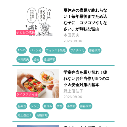
夏休みの宿題が終わらな
い！毎年最後までため込
む子に「コツコツやりな
さい」が無駄な理由
子どもの成長
本田秀夫
2026.08.06
ADHD
バトン社
フォレスト出版
フクチマミ
書籍抜粋
本田秀夫
漫画
発達障害
学童弁当を乗り切れ！疲
れないお弁当作り5つのコ
ツ＆安全対策の基本
野上優佳子
ライフスタイル
2026.08.06
お弁当
レシピ
夏休み
学童
小学館
書籍抜粋
野上優佳子
長期休暇