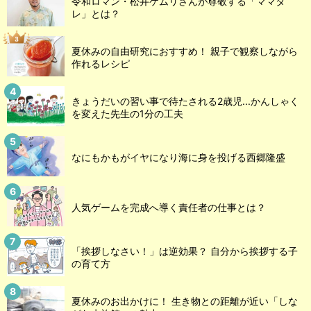
令和ロマン・松井ケムリさんが尊敬する「ママタ
レ」とは？
夏休みの自由研究におすすめ！ 親子で観察しながら
作れるレシピ
きょうだいの習い事で待たされる2歳児...かんしゃく
を変えた先生の1分の工夫
なにもかもがイヤになり海に身を投げる西郷隆盛
人気ゲームを完成へ導く責任者の仕事とは？
「挨拶しなさい！」は逆効果？ 自分から挨拶する子
の育て方
夏休みのお出かけに！ 生き物との距離が近い「しな