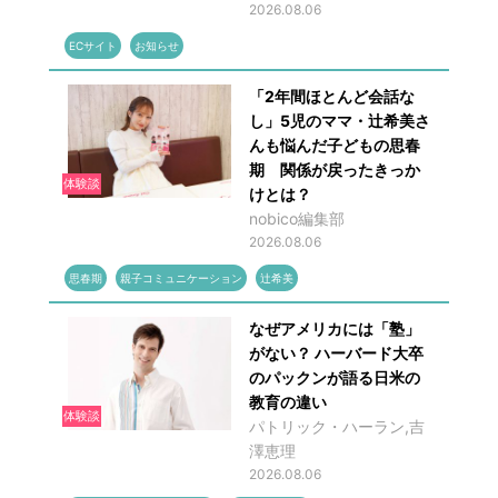
2026.08.06
ECサイト
お知らせ
「2年間ほとんど会話な
し」5児のママ・辻希美さ
んも悩んだ子どもの思春
期 関係が戻ったきっか
体験談
けとは？
nobico編集部
2026.08.06
思春期
親子コミュニケーション
辻希美
なぜアメリカには「塾」
がない？ ハーバード大卒
のパックンが語る日米の
教育の違い
体験談
パトリック・ハーラン,吉
澤恵理
2026.08.06