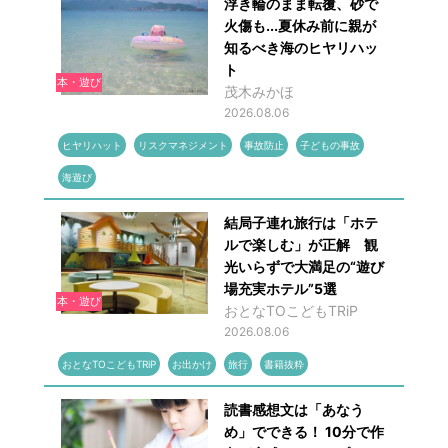
浮き輪のまま転覆、砂で
火傷も...夏休み前に親が
知るべき海のヒヤリハッ
ト
本・遊び
茂木みかほ
2026.08.06
ヒヤリハット
リスクマネジメント
事故防止
子どもの事故
海遊び
結局子連れ旅行は「ホテ
ルで楽しむ」が正解 観
光いらずで大満足の“遊び
場充実ホテル”5選
本・遊び
おとなTOこどもTRiP
2026.08.06
おとなTOこどもTRiP
お出かけ
旅行
書籍抜粋
読書感想文は「あなう
め」でできる！ 10分で作