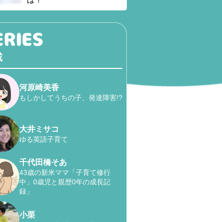
載
河原崎美香
もしかしてうちの子、発達障害!?
大井ミサコ
ゆる英語子育て
千代田橋そあ
43歳の新米ママ「子育て修行
中」0歳児と親歴0年の成長記
録」
小栗