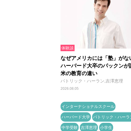
体験談
なぜアメリカには「塾」がな
ハーバード大卒のパックンが
米の教育の違い
パトリック・ハーラン,吉澤恵理
2026.08.05
インターナショナルスクール
ハーバード大学
パトリック・ハーラ
中学受験
吉澤恵理
小学生