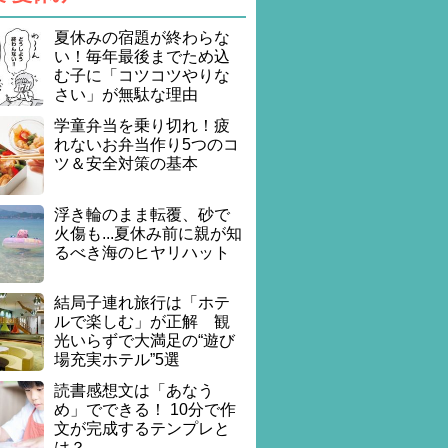
夏休みの宿題が終わらな
い！毎年最後までため込
む子に「コツコツやりな
さい」が無駄な理由
学童弁当を乗り切れ！疲
れないお弁当作り5つのコ
ツ＆安全対策の基本
浮き輪のまま転覆、砂で
火傷も...夏休み前に親が知
るべき海のヒヤリハット
結局子連れ旅行は「ホテ
ルで楽しむ」が正解 観
光いらずで大満足の“遊び
場充実ホテル”5選
読書感想文は「あなう
め」でできる！ 10分で作
文が完成するテンプレと
は？