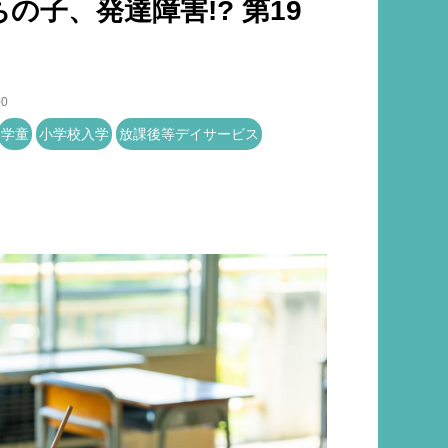
の子、発達障害!? 第19
00
学童
小学校入学
放課後等デイサービス