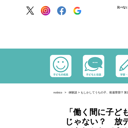
比べな
nobico
体験談
>
もしかしてうちの子、発達障害!? 第
「働く間に子ど
じゃない？ 放