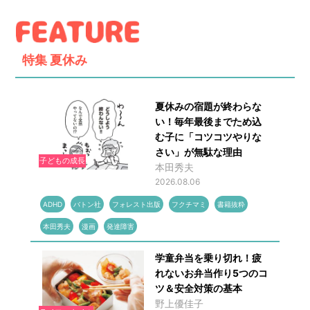
特集
夏休み
夏休みの宿題が終わらな
い！毎年最後までため込
む子に「コツコツやりな
さい」が無駄な理由
子どもの成長
本田秀夫
2026.08.06
ADHD
バトン社
フォレスト出版
フクチマミ
書籍抜粋
本田秀夫
漫画
発達障害
学童弁当を乗り切れ！疲
れないお弁当作り5つのコ
ツ＆安全対策の基本
野上優佳子