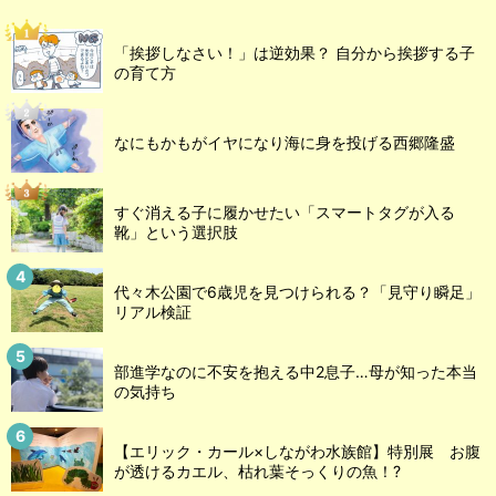
「挨拶しなさい！」は逆効果？ 自分から挨拶する子
の育て方
なにもかもがイヤになり海に身を投げる西郷隆盛
すぐ消える子に履かせたい「スマートタグが入る
靴」という選択肢
代々木公園で6歳児を見つけられる？「見守り瞬足」
リアル検証
部進学なのに不安を抱える中2息子…母が知った本当
の気持ち
【エリック・カール×しながわ水族館】特別展 お腹
が透けるカエル、枯れ葉そっくりの魚！?