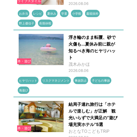
ライフスタイル
2026.08.06
お弁当
レシピ
夏休み
学童
小学館
書籍抜粋
野上優佳子
長期休暇
浮き輪のまま転覆、砂で
火傷も...夏休み前に親が
知るべき海のヒヤリハッ
ト
本・遊び
茂木みかほ
2026.08.06
ヒヤリハット
リスクマネジメント
事故防止
子どもの事故
海遊び
結局子連れ旅行は「ホテ
ルで楽しむ」が正解 観
光いらずで大満足の“遊び
場充実ホテル”5選
本・遊び
おとなTOこどもTRiP