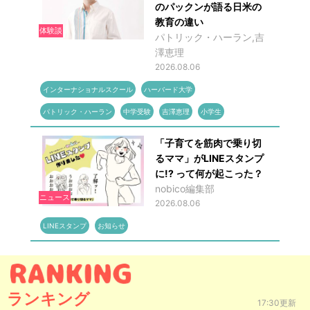
のパックンが語る日米の
教育の違い
体験談
パトリック・ハーラン,吉
澤恵理
2026.08.06
インターナショナルスクール
ハーバード大学
パトリック・ハーラン
中学受験
吉澤恵理
小学生
「子育てを筋肉で乗り切
るママ」がLINEスタンプ
に!? って何が起こった？
nobico編集部
ニュース
2026.08.06
LINEスタンプ
お知らせ
ランキング
17:30更新