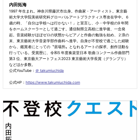
内田拓海
1997 年生まれ。神奈川県藤沢市出身。作曲家・アーティスト。東京藝
術大学大学院美術研究科グローバルアートプラクティス専攻在学中。６
歳の時、「自分は学校へは行かない！」と宣言し、小・中学校の9 年間
をホームスクーラーとして過ごす。通信制県立高校に進学後、一念発
起。音楽経験がほぼゼロの状態からピアノと作曲の勉強を始め、２浪の
末、東京藝術大学音楽学部作曲科へ進学。自身が不登校で過ごした経験
から、鑑賞者にとっての〝居場所〟となれるアートの探求、創作活動を
行っている。受賞歴に、令和5 年度奏楽堂日本 歌曲コンクール作曲部門
第3 位、東京藝大アートフェス2023 東京藝術大学長賞（グランプリ）
などほか多数。
公式YouTube：
＠ takumiuchida
公式HP：
https://www.takumiuchida.com