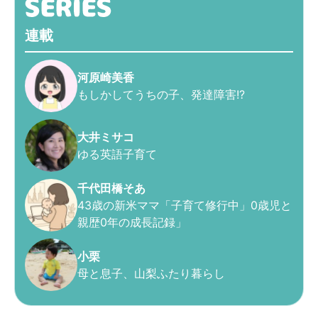
連載
河原崎美香
もしかしてうちの子、発達障害!?
大井ミサコ
ゆる英語子育て
千代田橋そあ
43歳の新米ママ「子育て修行中」0歳児と
親歴0年の成長記録」
小栗
母と息子、山梨ふたり暮らし