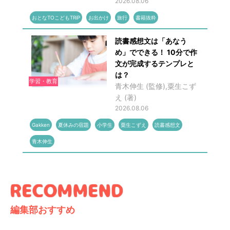
2026.08.06
おとなTOこどもTRiP
お出かけ
旅行
書籍抜粋
読書感想文は「あなう
め」でできる！ 10分で作
文が完成するテンプレと
は？
学習・教育
青木伸生 (監修),粟生こず
え (著)
2026.08.06
Gakken
夏休みの宿題
小学生
粟生こずえ
読書感想文
青木伸生
編集部おすすめ