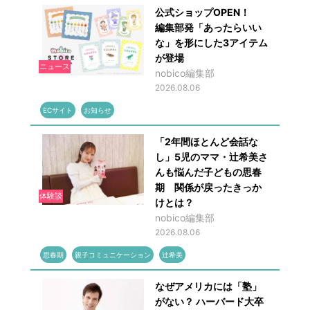
公式ショップOPEN！
編集部発「あったらいい
な」を形にした3アイテム
が登場
ニュース
nobico編集部
2026.08.06
ECサイト
お知らせ
「2年間ほとんど会話な
し」5児のママ・辻希美さ
んも悩んだ子どもの思春
期 関係が戻ったきっか
体験談
けとは？
nobico編集部
2026.08.06
思春期
親子コミュニケーション
辻希美
なぜアメリカには「塾」
がない？ ハーバード大卒