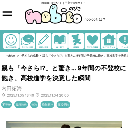
nobico（のびこ）｜子育て情報サイト
nobicoとは？
nobico
子どもの成長
>
親も「今さら!?」と驚き… 9年間の不登校に飽き、高校進学を決意
親も「今さら!?」と驚き… 9年間の不登校に
飽き、高校進学を決意した瞬間
内田拓海
2025.11.05 13:49
2025.11.04 20:00
不登校
書籍抜粋
進路
飛鳥新社
高校受験