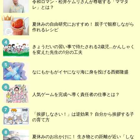
令和ロマン・松井ケムリさんが尊敬する「ママタ
レ」とは？
夏休みの自由研究におすすめ！ 親子で観察しながら
作れるレシピ
きょうだいの習い事で待たされる2歳児...かんしゃく
を変えた先生の1分の工夫
なにもかもがイヤになり海に身を投げる西郷隆盛
人気ゲームを完成へ導く責任者の仕事とは？
「挨拶しなさい！」は逆効果？ 自分から挨拶する子
の育て方
夏休みのお出かけに！ 生き物との距離が近い「しな