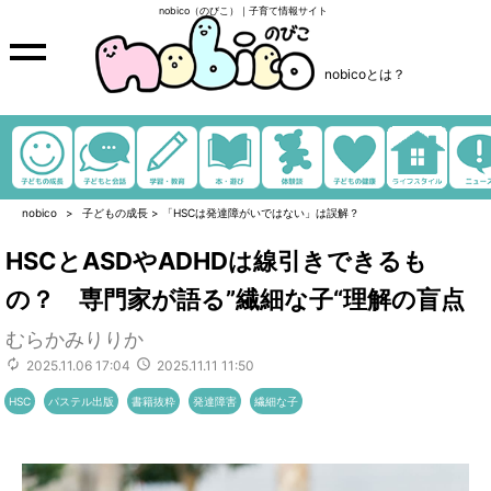
nobico（のびこ）｜子育て情報サイト
nobicoとは？
nobico
子どもの成長
>
「HSCは発達障がいではない」は誤解？
HSCとASDやADHDは線引きできるも
の？ 専門家が語る”繊細な子“理解の盲点
むらかみりりか
2025.11.06 17:04
2025.11.11 11:50
HSC
パステル出版
書籍抜粋
発達障害
繊細な子