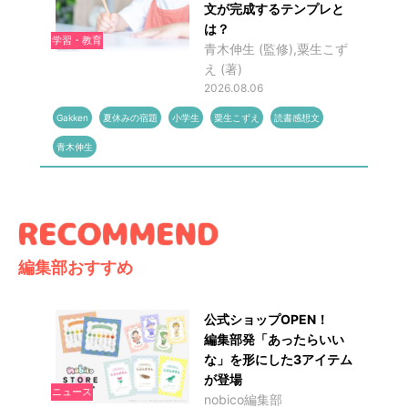
文が完成するテンプレと
は？
学習・教育
青木伸生 (監修),粟生こず
え (著)
2026.08.06
Gakken
夏休みの宿題
小学生
粟生こずえ
読書感想文
青木伸生
編集部おすすめ
公式ショップOPEN！
編集部発「あったらいい
な」を形にした3アイテム
が登場
ニュース
nobico編集部