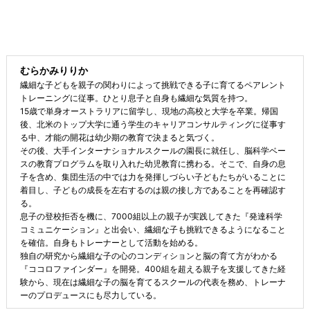
むらかみりりか
繊細な子どもを親子の関わりによって挑戦できる子に育てるペアレント
トレーニングに従事。ひとり息子と自身も繊細な気質を持つ。
15歳で単身オーストラリアに留学し、現地の高校と大学を卒業。帰国
後、北米のトップ大学に通う学生のキャリアコンサルティングに従事す
る中、才能の開花は幼少期の教育で決まると気づく。
その後、大手インターナショナルスクールの園長に就任し、脳科学ベー
スの教育プログラムを取り入れた幼児教育に携わる。そこで、自身の息
子を含め、集団生活の中では力を発揮しづらい子どもたちがいることに
着目し、子どもの成長を左右するのは親の接し方であることを再確認す
る。
息子の登校拒否を機に、7000組以上の親子が実践してきた『発達科学
コミュニケーション』と出会い、繊細な子も挑戦できるようになること
を確信。自身もトレーナーとして活動を始める。
独自の研究から繊細な子の心のコンディションと脳の育て方がわかる
『ココロファインダー』を開発。400組を超える親子を支援してきた経
験から、現在は繊細な子の脳を育てるスクールの代表を務め、トレーナ
ーのプロデュースにも尽力している。