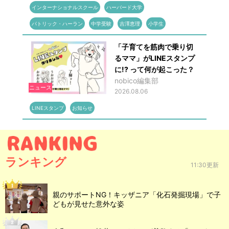
インターナショナルスクール
ハーバード大学
パトリック・ハーラン
中学受験
吉澤恵理
小学生
「子育てを筋肉で乗り切
るママ」がLINEスタンプ
に!? って何が起こった？
nobico編集部
ニュース
2026.08.06
LINEスタンプ
お知らせ
ランキング
11:30更新
親のサポートNG！キッザニア「化石発掘現場」で子
どもが見せた意外な姿