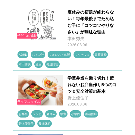
夏休みの宿題が終わらな
い！毎年最後までため込
む子に「コツコツやりな
さい」が無駄な理由
子どもの成長
本田秀夫
2026.08.06
ADHD
バトン社
フォレスト出版
フクチマミ
書籍抜粋
本田秀夫
漫画
発達障害
学童弁当を乗り切れ！疲
れないお弁当作り5つのコ
ツ＆安全対策の基本
野上優佳子
ライフスタイル
2026.08.06
お弁当
レシピ
夏休み
学童
小学館
書籍抜粋
野上優佳子
長期休暇