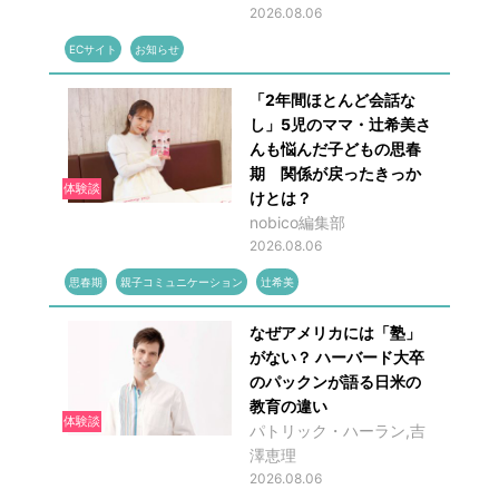
2026.08.06
ECサイト
お知らせ
「2年間ほとんど会話な
し」5児のママ・辻希美さ
んも悩んだ子どもの思春
期 関係が戻ったきっか
体験談
けとは？
nobico編集部
2026.08.06
思春期
親子コミュニケーション
辻希美
なぜアメリカには「塾」
がない？ ハーバード大卒
のパックンが語る日米の
教育の違い
体験談
パトリック・ハーラン,吉
澤恵理
2026.08.06