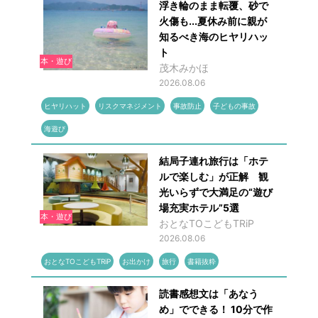
浮き輪のまま転覆、砂で
火傷も...夏休み前に親が
知るべき海のヒヤリハッ
ト
本・遊び
茂木みかほ
2026.08.06
ヒヤリハット
リスクマネジメント
事故防止
子どもの事故
海遊び
結局子連れ旅行は「ホテ
ルで楽しむ」が正解 観
光いらずで大満足の“遊び
場充実ホテル”5選
本・遊び
おとなTOこどもTRiP
2026.08.06
おとなTOこどもTRiP
お出かけ
旅行
書籍抜粋
読書感想文は「あなう
め」でできる！ 10分で作