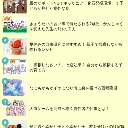
親のサポートNG！キッザニア「化石発掘現場」で子
どもが見せた意外な姿
きょうだいの習い事で待たされる2歳児...かんしゃく
を変えた先生の1分の工夫
夏休みの自由研究におすすめ！ 親子で観察しながら
作れるレシピ
「挨拶しなさい！」は逆効果？ 自分から挨拶する子
の育て方
なにもかもがイヤになり海に身を投げる西郷隆盛
人気ゲームを完成へ導く責任者の仕事とは？
塾に通う幸せな子と不幸せな子…差を分けたのは家庭