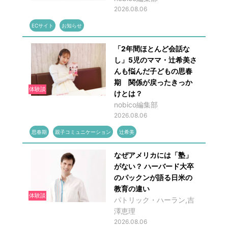
2026.08.06
ECサイト
お知らせ
「2年間ほとんど会話な
し」5児のママ・辻希美さ
んも悩んだ子どもの思春
期 関係が戻ったきっか
体験談
けとは？
nobico編集部
2026.08.06
思春期
親子コミュニケーション
辻希美
なぜアメリカには「塾」
がない？ ハーバード大卒
のパックンが語る日米の
教育の違い
体験談
パトリック・ハーラン,吉
澤恵理
2026.08.06