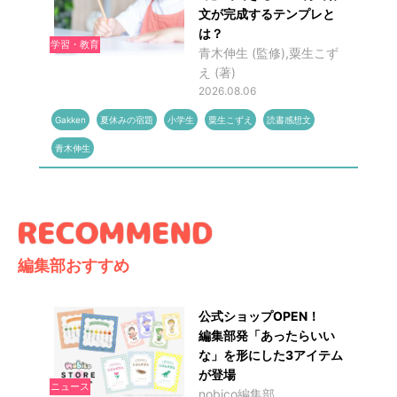
文が完成するテンプレと
は？
学習・教育
青木伸生 (監修),粟生こず
え (著)
2026.08.06
Gakken
夏休みの宿題
小学生
粟生こずえ
読書感想文
青木伸生
編集部おすすめ
公式ショップOPEN！
編集部発「あったらいい
な」を形にした3アイテム
が登場
ニュース
nobico編集部