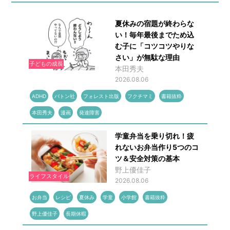
夏休みの宿題が終わらな
い！毎年最後までため込
む子に「コツコツやりな
さい」が無駄な理由
子どもの成長
本田秀夫
2026.08.06
ADHD
バトン社
フォレスト出版
フクチマミ
書籍抜粋
本田秀夫
漫画
発達障害
学童弁当を乗り切れ！疲
れないお弁当作り5つのコ
ツ＆安全対策の基本
野上優佳子
ライフスタイル
2026.08.06
お弁当
レシピ
夏休み
学童
小学館
書籍抜粋
野上優佳子
長期休暇