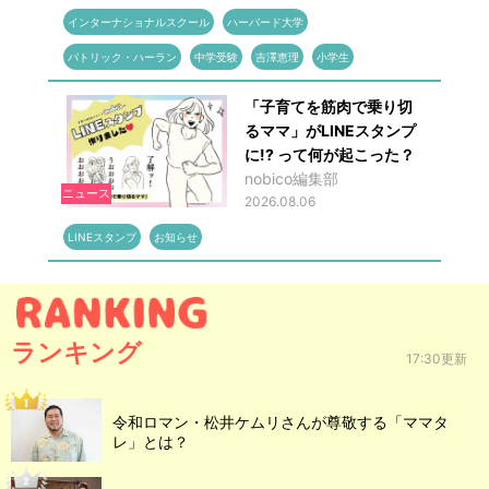
インターナショナルスクール
ハーバード大学
パトリック・ハーラン
中学受験
吉澤恵理
小学生
「子育てを筋肉で乗り切
るママ」がLINEスタンプ
に!? って何が起こった？
nobico編集部
ニュース
2026.08.06
LINEスタンプ
お知らせ
ランキング
17:30更新
令和ロマン・松井ケムリさんが尊敬する「ママタ
レ」とは？