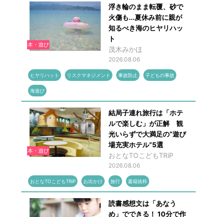
浮き輪のまま転覆、砂で
火傷も...夏休み前に親が
知るべき海のヒヤリハッ
ト
本・遊び
茂木みかほ
2026.08.06
ヒヤリハット
リスクマネジメント
事故防止
子どもの事故
海遊び
結局子連れ旅行は「ホテ
ルで楽しむ」が正解 観
光いらずで大満足の“遊び
場充実ホテル”5選
本・遊び
おとなTOこどもTRiP
2026.08.06
おとなTOこどもTRiP
お出かけ
旅行
書籍抜粋
読書感想文は「あなう
め」でできる！ 10分で作