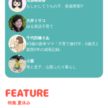
河原崎美香
もしかしてうちの子、発達障害!?
大井ミサコ
ゆる英語子育て
千代田橋そあ
43歳の新米ママ「子育て修行中」0歳児と
親歴0年の成長記録」
小栗
母と息子、山梨ふたり暮らし
特集
夏休み