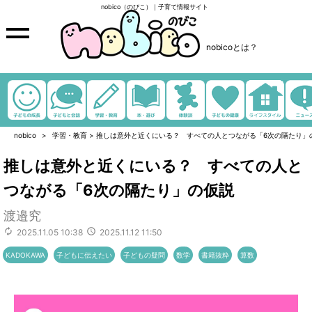
nobico（のびこ）｜子育て情報サイト
nobicoとは？
nobico
学習・教育
>
推しは意外と近くにいる？ すべての人とつながる「6次の隔たり」
推しは意外と近くにいる？ すべての人と
つながる「6次の隔たり」の仮説
渡邉究
2025.11.05 10:38
2025.11.12 11:50
KADOKAWA
子どもに伝えたい
子どもの疑問
数学
書籍抜粋
算数