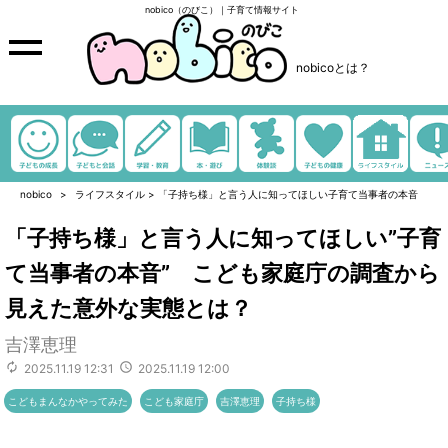
nobico（のびこ）｜子育て情報サイト
nobicoとは？
nobico
ライフスタイル
>
「子持ち様」と言う人に知ってほしい子育て当事者の本音
「子持ち様」と言う人に知ってほしい”子育
て当事者の本音” こども家庭庁の調査から
見えた意外な実態とは？
吉澤恵理
2025.11.19 12:31
2025.11.19 12:00
こどもまんなかやってみた
こども家庭庁
吉澤恵理
子持ち様