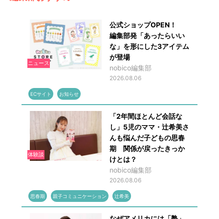
公式ショップOPEN！
編集部発「あったらいい
な」を形にした3アイテム
が登場
ニュース
nobico編集部
2026.08.06
ECサイト
お知らせ
「2年間ほとんど会話な
し」5児のママ・辻希美さ
んも悩んだ子どもの思春
期 関係が戻ったきっか
体験談
けとは？
nobico編集部
2026.08.06
思春期
親子コミュニケーション
辻希美
なぜアメリカには「塾」