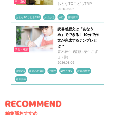
本・遊び
おとなTOこどもTRiP
2026.08.06
おとなTOこどもTRiP
お出かけ
旅行
書籍抜粋
読書感想文は「あなう
め」でできる！ 10分で作
文が完成するテンプレと
は？
学習・教育
青木伸生 (監修),粟生こず
え (著)
2026.08.06
Gakken
夏休みの宿題
小学生
粟生こずえ
読書感想文
青木伸生
編集部おすすめ