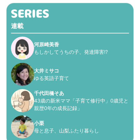
連載
河原崎美香
もしかしてうちの子、発達障害!?
大井ミサコ
ゆる英語子育て
千代田橋そあ
43歳の新米ママ「子育て修行中」0歳児と
親歴0年の成長記録」
小栗
母と息子、山梨ふたり暮らし