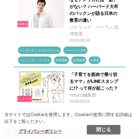
がない？ ハーバード大卒
のパックンが語る日米の
教育の違い
体験談
パトリック・ハーラン,吉
澤恵理
2026.08.06
インターナショナルスクール
ハーバード大学
パトリック・ハーラン
中学受験
吉澤恵理
小学生
「子育てを筋肉で乗り切
るママ」がLINEスタンプ
に!? って何が起こった？
nobico編集部
ニュース
2026.08.06
LINEスタンプ
お知らせ
当サイトではCookieを使用します。Cookieの使用に関する詳細は
以下をご覧ください。
閉じる
プライバシーポリシー