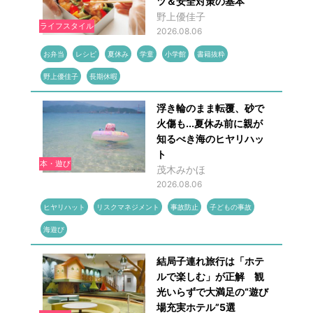
ツ＆安全対策の基本
野上優佳子
ライフスタイル
2026.08.06
お弁当
レシピ
夏休み
学童
小学館
書籍抜粋
野上優佳子
長期休暇
浮き輪のまま転覆、砂で
火傷も...夏休み前に親が
知るべき海のヒヤリハッ
ト
本・遊び
茂木みかほ
2026.08.06
ヒヤリハット
リスクマネジメント
事故防止
子どもの事故
海遊び
結局子連れ旅行は「ホテ
ルで楽しむ」が正解 観
光いらずで大満足の“遊び
場充実ホテル”5選