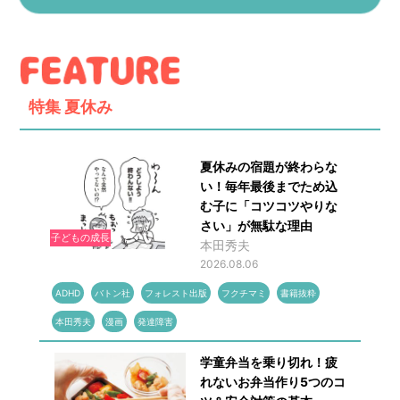
特集
夏休み
夏休みの宿題が終わらな
い！毎年最後までため込
む子に「コツコツやりな
さい」が無駄な理由
子どもの成長
本田秀夫
2026.08.06
ADHD
バトン社
フォレスト出版
フクチマミ
書籍抜粋
本田秀夫
漫画
発達障害
学童弁当を乗り切れ！疲
れないお弁当作り5つのコ