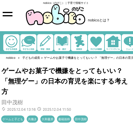
nobico（のびこ）｜子育て情報サイト
nobicoとは？
nobico
子どもの成長
>
ゲームやお菓子で機嫌をとってもいい？ 「無理ゲー」の日本の育
ゲームやお菓子で機嫌をとってもいい？
「無理ゲー」の日本の育児を楽にする考え
方
田中茂樹
2025.12.04 13:16
2025.12.04 11:50
ゲームと子ども
共働き
大和書房
書籍抜粋
田中茂樹