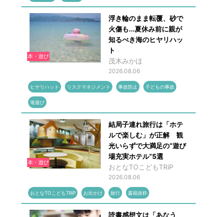
浮き輪のまま転覆、砂で
火傷も...夏休み前に親が
知るべき海のヒヤリハッ
ト
本・遊び
茂木みかほ
2026.08.06
ヒヤリハット
リスクマネジメント
事故防止
子どもの事故
海遊び
結局子連れ旅行は「ホテ
ルで楽しむ」が正解 観
光いらずで大満足の“遊び
場充実ホテル”5選
本・遊び
おとなTOこどもTRiP
2026.08.06
おとなTOこどもTRiP
お出かけ
旅行
書籍抜粋
読書感想文は「あなう