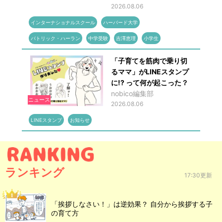
2026.08.06
インターナショナルスクール
ハーバード大学
パトリック・ハーラン
中学受験
吉澤恵理
小学生
「子育てを筋肉で乗り切
るママ」がLINEスタンプ
に!? って何が起こった？
nobico編集部
ニュース
2026.08.06
LINEスタンプ
お知らせ
ランキング
17:30更新
「挨拶しなさい！」は逆効果？ 自分から挨拶する子
の育て方