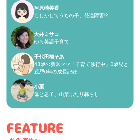
河原崎美香
もしかしてうちの子、発達障害!?
大井ミサコ
ゆる英語子育て
千代田橋そあ
43歳の新米ママ「子育て修行中」0歳児と
親歴0年の成長記録」
小栗
母と息子、山梨ふたり暮らし