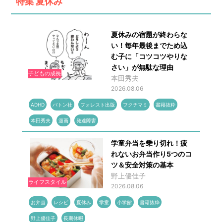
特集
夏休み
夏休みの宿題が終わらな
い！毎年最後までため込
む子に「コツコツやりな
さい」が無駄な理由
子どもの成長
本田秀夫
2026.08.06
ADHD
バトン社
フォレスト出版
フクチマミ
書籍抜粋
本田秀夫
漫画
発達障害
学童弁当を乗り切れ！疲
れないお弁当作り5つのコ
ツ＆安全対策の基本
野上優佳子
ライフスタイル
2026.08.06
お弁当
レシピ
夏休み
学童
小学館
書籍抜粋
野上優佳子
長期休暇