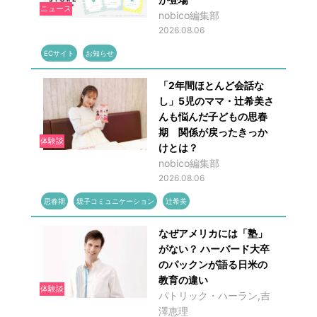
ニュース
nobico編集部
2026.08.06
ECサイト
お知らせ
「2年間ほとんど会話な
し」5児のママ・辻希美さ
んも悩んだ子どもの思春
期 関係が戻ったきっか
体験談
けとは？
nobico編集部
2026.08.06
思春期
親子コミュニケーション
辻希美
なぜアメリカには「塾」
がない？ ハーバード大卒
のパックンが語る日米の
教育の違い
体験談
パトリック・ハーラン,吉
澤恵理