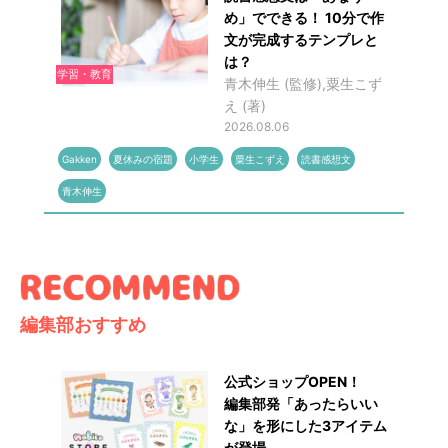
め」でできる！ 10分で作
文が完成するテンプレと
は？
学習・教育
青木伸生 (監修),粟生こず
え (著)
2026.08.06
Gakken
夏休みの宿題
小学生
粟生こずえ
読書感想文
青木伸生
編集部おすすめ
公式ショップOPEN！
編集部発「あったらいい
な」を形にした3アイテム
が登場