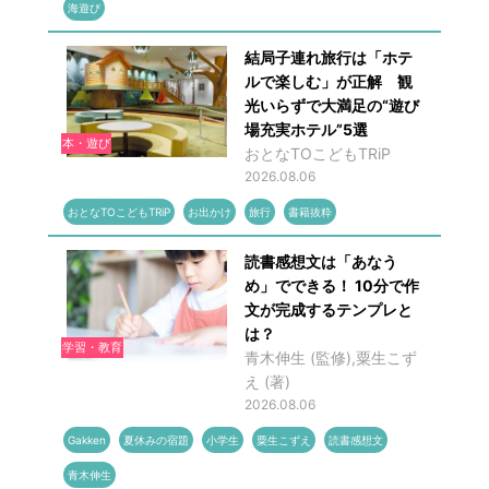
海遊び
結局子連れ旅行は「ホテ
ルで楽しむ」が正解 観
光いらずで大満足の“遊び
場充実ホテル”5選
本・遊び
おとなTOこどもTRiP
2026.08.06
おとなTOこどもTRiP
お出かけ
旅行
書籍抜粋
読書感想文は「あなう
め」でできる！ 10分で作
文が完成するテンプレと
は？
学習・教育
青木伸生 (監修),粟生こず
え (著)
2026.08.06
Gakken
夏休みの宿題
小学生
粟生こずえ
読書感想文
青木伸生