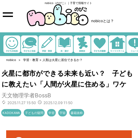
nobico（のびこ）｜子育て情報サイト
nobicoとは？
nobico
学習・教育
>
人類は火星に居住できるか？
火星に都市ができる未来も近い？ 子ども
に教えたい「人間が火星に住める」ワケ
天文物理学者BossB
2025.11.27 15:50
2025.12.09 11:50
KADOKAWA
子どもの疑問
学習
宇宙
書籍抜粋