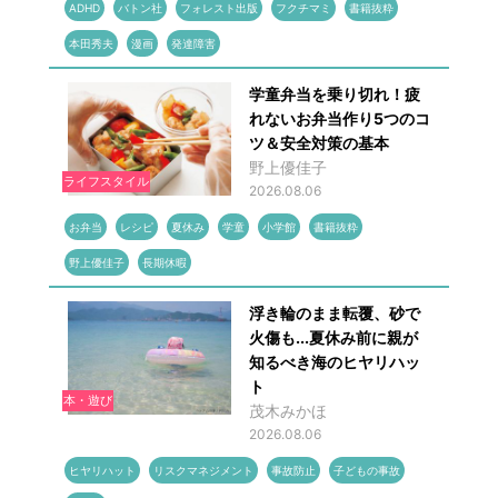
ADHD
バトン社
フォレスト出版
フクチマミ
書籍抜粋
本田秀夫
漫画
発達障害
学童弁当を乗り切れ！疲
れないお弁当作り5つのコ
ツ＆安全対策の基本
野上優佳子
ライフスタイル
2026.08.06
お弁当
レシピ
夏休み
学童
小学館
書籍抜粋
野上優佳子
長期休暇
浮き輪のまま転覆、砂で
火傷も...夏休み前に親が
知るべき海のヒヤリハッ
ト
本・遊び
茂木みかほ
2026.08.06
ヒヤリハット
リスクマネジメント
事故防止
子どもの事故