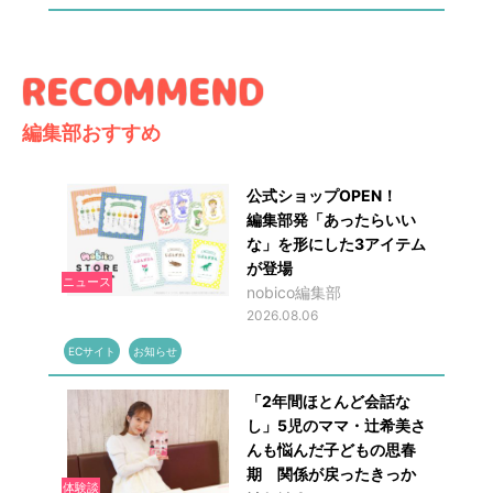
編集部おすすめ
公式ショップOPEN！
編集部発「あったらいい
な」を形にした3アイテム
が登場
ニュース
nobico編集部
2026.08.06
ECサイト
お知らせ
「2年間ほとんど会話な
し」5児のママ・辻希美さ
んも悩んだ子どもの思春
期 関係が戻ったきっか
体験談