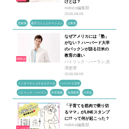
けとは？
nobico編集部
2026.08.06
思春期
親子コミュニケーション
辻希美
なぜアメリカには「塾」
がない？ ハーバード大卒
のパックンが語る日米の
教育の違い
体験談
パトリック・ハーラン,吉
澤恵理
2026.08.06
インターナショナルスクール
ハーバード大学
パトリック・ハーラン
中学受験
吉澤恵理
小学生
「子育てを筋肉で乗り切
るママ」がLINEスタンプ
に!? って何が起こった？
nobico編集部
ニュース