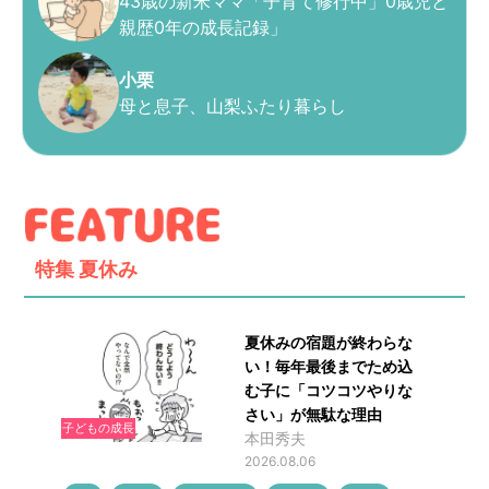
43歳の新米ママ「子育て修行中」0歳児と
親歴0年の成長記録」
小栗
母と息子、山梨ふたり暮らし
特集
夏休み
夏休みの宿題が終わらな
い！毎年最後までため込
む子に「コツコツやりな
さい」が無駄な理由
子どもの成長
本田秀夫
2026.08.06