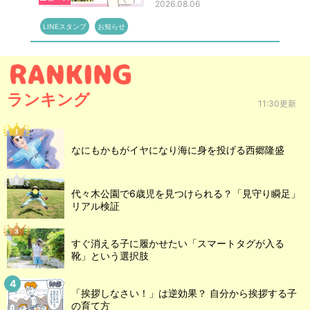
2026.08.06
LINEスタンプ
お知らせ
ランキング
11:30更新
なにもかもがイヤになり海に身を投げる西郷隆盛
代々木公園で6歳児を見つけられる？「見守り瞬足」
リアル検証
すぐ消える子に履かせたい「スマートタグが入る
靴」という選択肢
「挨拶しなさい！」は逆効果？ 自分から挨拶する子
の育て方