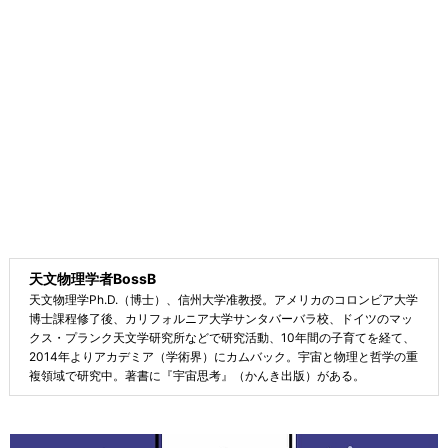
天文物理学者BossB
天文物理学Ph.D.（博士）、信州大学准教授。アメリカのコロンビア大学
博士課程修了後、カリフォルニア大学サンタバーバラ校、ドイツのマッ
クス・プランク天文学研究所などで研究活動、10年間の子育てを経て、
2014年よりアカデミア（学術界）にカムバック。宇宙と物理と哲学の重
複領域で研究中。著書に『宇宙思考』（かんき出版）がある。