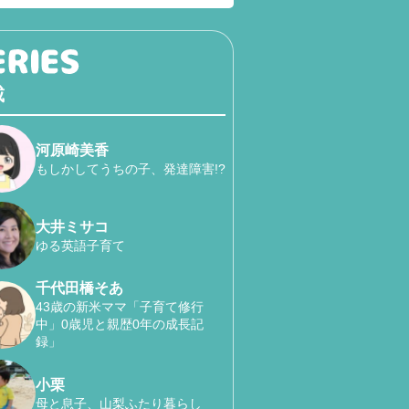
載
河原崎美香
もしかしてうちの子、発達障害!?
大井ミサコ
ゆる英語子育て
千代田橋そあ
43歳の新米ママ「子育て修行
中」0歳児と親歴0年の成長記
録」
小栗
母と息子、山梨ふたり暮らし