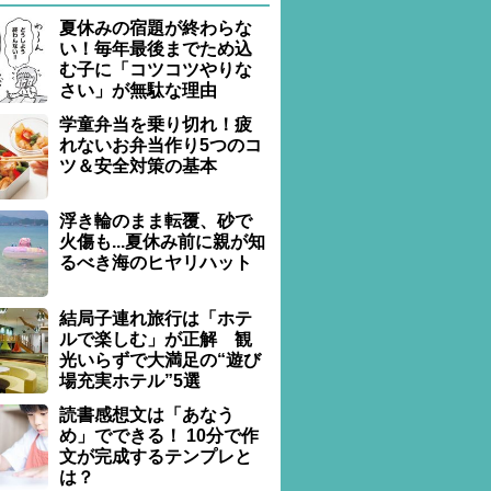
夏休みの宿題が終わらな
い！毎年最後までため込
む子に「コツコツやりな
さい」が無駄な理由
学童弁当を乗り切れ！疲
れないお弁当作り5つのコ
ツ＆安全対策の基本
浮き輪のまま転覆、砂で
火傷も...夏休み前に親が知
るべき海のヒヤリハット
結局子連れ旅行は「ホテ
ルで楽しむ」が正解 観
光いらずで大満足の“遊び
場充実ホテル”5選
読書感想文は「あなう
め」でできる！ 10分で作
文が完成するテンプレと
は？