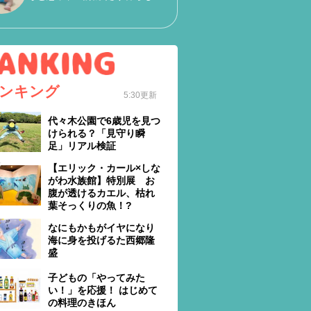
ンキング
5:30更新
代々木公園で6歳児を見つ
けられる？「見守り瞬
足」リアル検証
【エリック・カール×しな
がわ水族館】特別展 お
腹が透けるカエル、枯れ
葉そっくりの魚！?
なにもかもがイヤになり
海に身を投げるた西郷隆
盛
子どもの「やってみた
い！」を応援！ はじめて
の料理のきほん