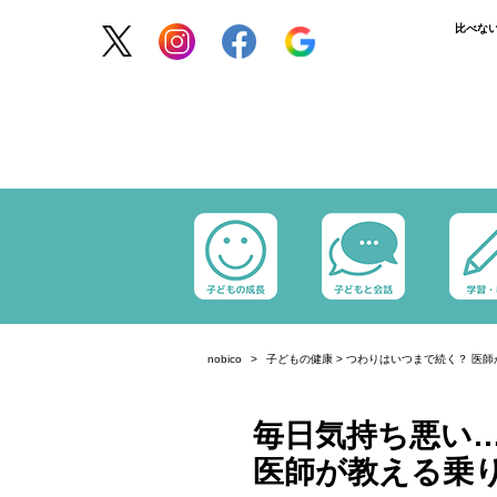
比べな
nobico
子どもの健康
>
つわりはいつまで続く？ 医師
毎日気持ち悪い
医師が教える乗