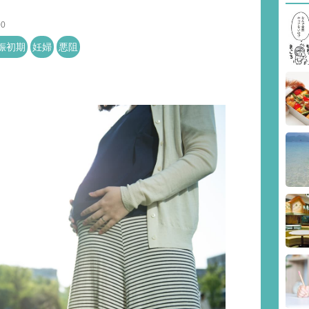
00
娠初期
妊婦
悪阻