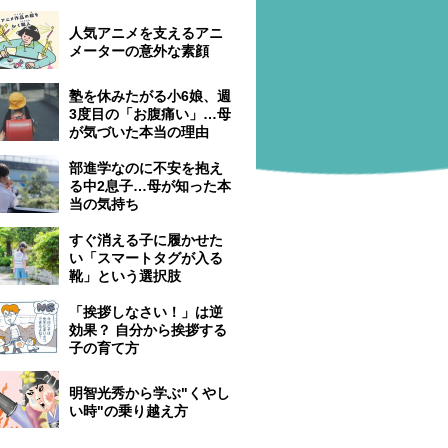
人気アニメを支えるアニ
メーターの意外な素顔
塾を休みたがる小6娘、週
3度目の「お腹痛い」…母
が気づいた本当の理由
部進学なのに不安を抱え
る中2息子…母が知った本
当の気持ち
すぐ消える子に履かせた
い「スマートタグが入る
靴」という選択肢
「挨拶しなさい！」は逆
効果？ 自分から挨拶する
子の育て方
明智光秀から学ぶ"くやし
い時"の乗り越え方