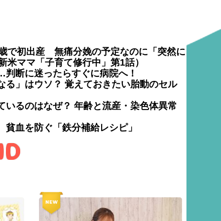
2歳で初出産 無痛分娩の予定なのに「突然に
の新米ママ「子育て修行中」第1話）
…判断に迷ったらすぐに病院へ！
なる」はウソ？ 覚えておきたい胎動のセル
ているのはなぜ？ 年齢と流産・染色体異常
 貧血を防ぐ「鉄分補給レシピ」