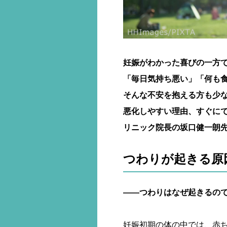
妊娠がわかった喜びの一方
「毎日気持ち悪い」「何も
そんな不安を抱える方も少
悪化しやすい理由、すぐにで
リニック院長の坂口健一朗
つわりが起きる原
――つわりはなぜ起きるの
妊娠初期の体の中では、赤