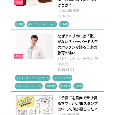
体験談
けとは？
nobico編集部
2026.08.05
思春期
親子コミュニケーション
辻希美
なぜアメリカには「塾」
がない？ ハーバード大卒
のパックンが語る日米の
教育の違い
体験談
パトリック・ハーラン,吉
澤恵理
2026.08.05
インターナショナルスクール
ハーバード大学
パトリック・ハーラン
中学受験
吉澤恵理
小学生
「子育てを筋肉で乗り切
るママ」がLINEスタンプ
に!? って何が起こった？
nobico編集部