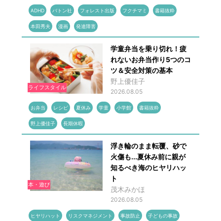
ADHD
バトン社
フォレスト出版
フクチマミ
書籍抜粋
本田秀夫
漫画
発達障害
学童弁当を乗り切れ！疲
れないお弁当作り5つのコ
ツ＆安全対策の基本
野上優佳子
ライフスタイル
2026.08.05
お弁当
レシピ
夏休み
学童
小学館
書籍抜粋
野上優佳子
長期休暇
浮き輪のまま転覆、砂で
火傷も...夏休み前に親が
知るべき海のヒヤリハッ
ト
本・遊び
茂木みかほ
2026.08.05
ヒヤリハット
リスクマネジメント
事故防止
子どもの事故