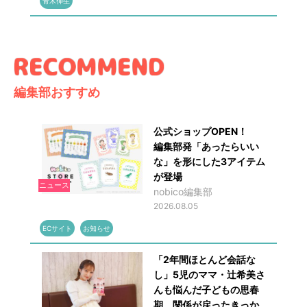
青木伸生
編集部おすすめ
公式ショップOPEN！
編集部発「あったらいい
な」を形にした3アイテム
が登場
ニュース
nobico編集部
2026.08.05
ECサイト
お知らせ
「2年間ほとんど会話な
し」5児のママ・辻希美さ
んも悩んだ子どもの思春
期 関係が戻ったきっか