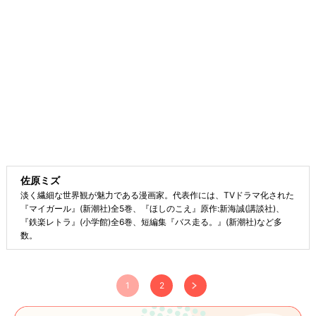
佐原ミズ
淡く繊細な世界観が魅力である漫画家。代表作には、TVドラマ化された
『マイガール』(新潮社)全5巻、『ほしのこえ』原作:新海誠(講談社)、
『鉄楽レトラ』(小学館)全6巻、短編集『バス走る。』(新潮社)など多
数。
1
2