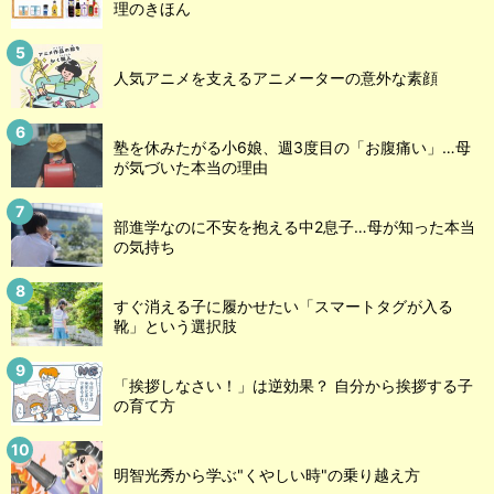
理のきほん
人気アニメを支えるアニメーターの意外な素顔
塾を休みたがる小6娘、週3度目の「お腹痛い」…母
が気づいた本当の理由
部進学なのに不安を抱える中2息子…母が知った本当
の気持ち
すぐ消える子に履かせたい「スマートタグが入る
靴」という選択肢
「挨拶しなさい！」は逆効果？ 自分から挨拶する子
の育て方
明智光秀から学ぶ"くやしい時"の乗り越え方