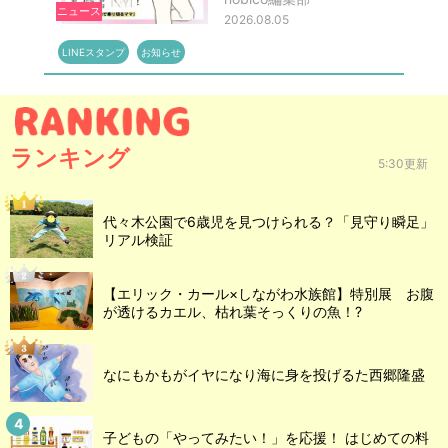
ニュース
2026.08.05
LINEスタンプ
お知らせ
ランキング
5:30更新
代々木公園で6歳児を見つけられる？「見守り瞬足」
リアル検証
【エリック・カール×しながわ水族館】特別展 お腹
が透けるカエル、枯れ葉そっくりの魚！?
なにもかもがイヤになり海に身を投げるた西郷隆盛
子どもの「やってみたい！」を応援！ はじめての料