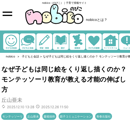
nobico（のびこ）｜子育て情報サイト
nobicoとは？
nobico
子どもと会話
>
なぜ子どもは同じ絵をくり返し描くのか？ モンテッソーリ教育が
なぜ子どもは同じ絵をくり返し描くのか？
モンテッソーリ教育が教える才能の伸ばし
方
丘山亜未
2025.12.10 13:28
2025.12.26 11:50
モンテッソーリ
丘山亜未
書籍抜粋
親子コミュニケーション
青春出版社