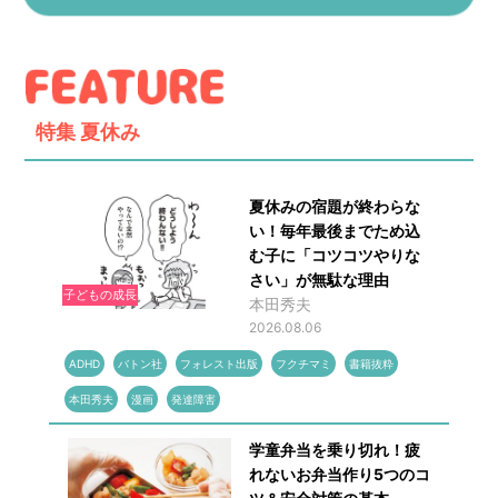
特集
夏休み
夏休みの宿題が終わらな
い！毎年最後までため込
む子に「コツコツやりな
さい」が無駄な理由
子どもの成長
本田秀夫
2026.08.06
ADHD
バトン社
フォレスト出版
フクチマミ
書籍抜粋
本田秀夫
漫画
発達障害
学童弁当を乗り切れ！疲
れないお弁当作り5つのコ