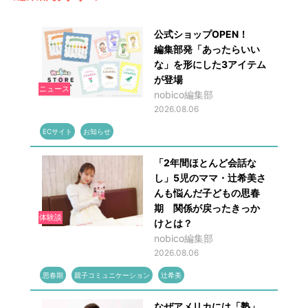
公式ショップOPEN！
編集部発「あったらいい
な」を形にした3アイテム
が登場
ニュース
nobico編集部
2026.08.06
ECサイト
お知らせ
「2年間ほとんど会話な
し」5児のママ・辻希美さ
んも悩んだ子どもの思春
期 関係が戻ったきっか
体験談
けとは？
nobico編集部
2026.08.06
思春期
親子コミュニケーション
辻希美
なぜアメリカには「塾」