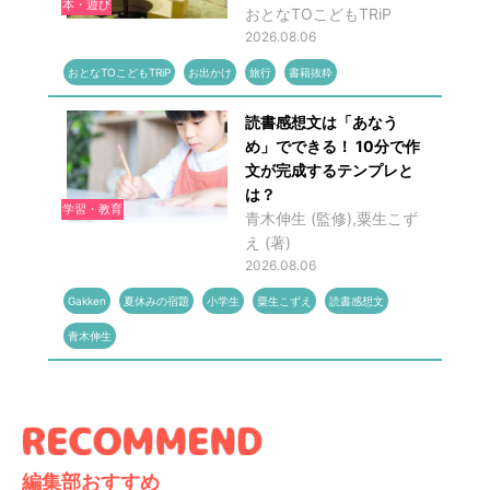
本・遊び
おとなTOこどもTRiP
2026.08.06
おとなTOこどもTRiP
お出かけ
旅行
書籍抜粋
読書感想文は「あなう
め」でできる！ 10分で作
文が完成するテンプレと
は？
学習・教育
青木伸生 (監修),粟生こず
え (著)
2026.08.06
Gakken
夏休みの宿題
小学生
粟生こずえ
読書感想文
青木伸生
編集部おすすめ