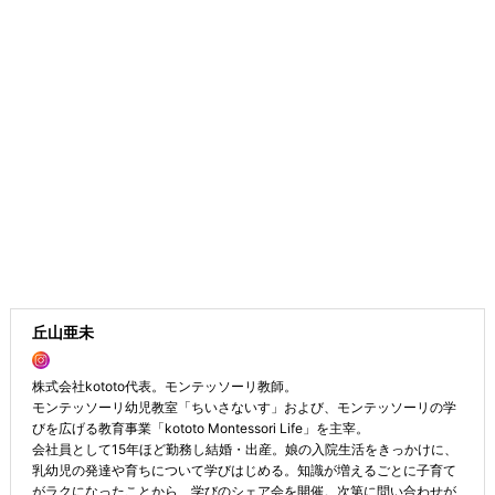
丘山亜未
株式会社kototo代表。モンテッソーリ教師。
モンテッソーリ幼児教室「ちいさないす」および、モンテッソーリの学
びを広げる教育事業「kototo Montessori Life」を主宰。
会社員として15年ほど勤務し結婚・出産。娘の入院生活をきっかけに、
乳幼児の発達や育ちについて学びはじめる。知識が増えるごとに子育て
がラクになったことから、学びのシェア会を開催。次第に問い合わせが