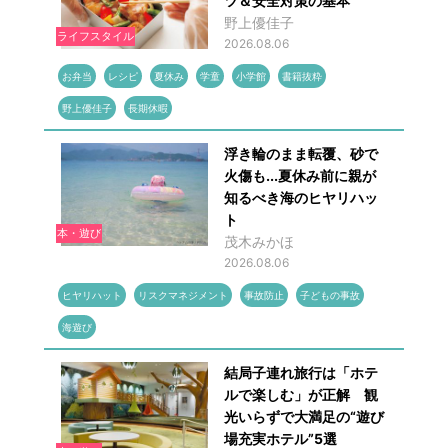
ツ＆安全対策の基本
野上優佳子
ライフスタイル
2026.08.06
お弁当
レシピ
夏休み
学童
小学館
書籍抜粋
野上優佳子
長期休暇
浮き輪のまま転覆、砂で
火傷も...夏休み前に親が
知るべき海のヒヤリハッ
ト
本・遊び
茂木みかほ
2026.08.06
ヒヤリハット
リスクマネジメント
事故防止
子どもの事故
海遊び
結局子連れ旅行は「ホテ
ルで楽しむ」が正解 観
光いらずで大満足の“遊び
場充実ホテル”5選