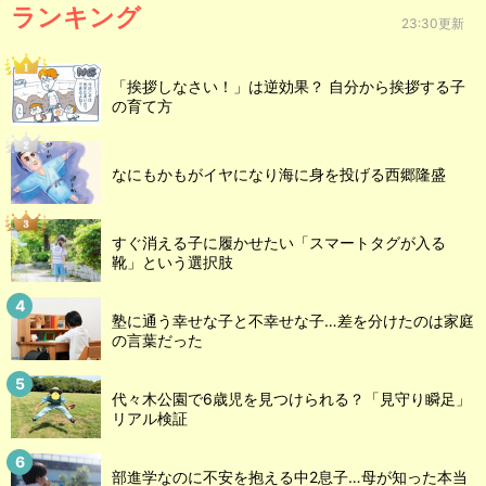
ランキング
23:30更新
「挨拶しなさい！」は逆効果？ 自分から挨拶する子
の育て方
なにもかもがイヤになり海に身を投げる西郷隆盛
すぐ消える子に履かせたい「スマートタグが入る
靴」という選択肢
塾に通う幸せな子と不幸せな子…差を分けたのは家庭
の言葉だった
代々木公園で6歳児を見つけられる？「見守り瞬足」
リアル検証
部進学なのに不安を抱える中2息子…母が知った本当