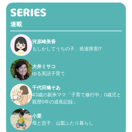
連載
河原崎美香
もしかしてうちの子、発達障害!?
大井ミサコ
ゆる英語子育て
千代田橋そあ
43歳の新米ママ「子育て修行中」0歳児と
親歴0年の成長記録」
小栗
母と息子、山梨ふたり暮らし