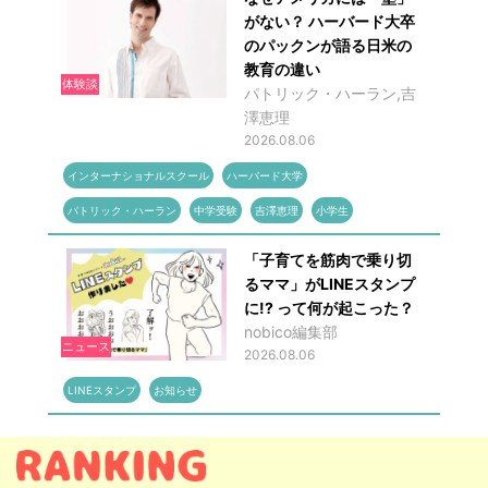
がない？ ハーバード大卒
のパックンが語る日米の
教育の違い
体験談
パトリック・ハーラン,吉
澤恵理
2026.08.06
インターナショナルスクール
ハーバード大学
パトリック・ハーラン
中学受験
吉澤恵理
小学生
「子育てを筋肉で乗り切
るママ」がLINEスタンプ
に!? って何が起こった？
nobico編集部
ニュース
2026.08.06
LINEスタンプ
お知らせ