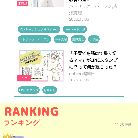
体験談
パトリック・ハーラン,吉
澤恵理
2026.08.06
インターナショナルスクール
ハーバード大学
パトリック・ハーラン
中学受験
吉澤恵理
小学生
「子育てを筋肉で乗り切
るママ」がLINEスタンプ
に!? って何が起こった？
nobico編集部
ニュース
2026.08.06
LINEスタンプ
お知らせ
ランキング
11:30更新