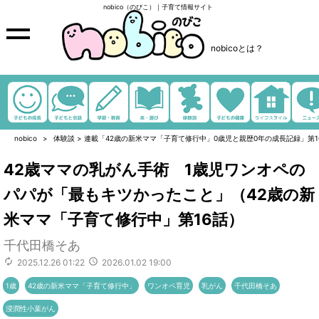
nobico（のびこ）｜子育て情報サイト
nobicoとは？
nobico
体験談
>
連載「42歳の新米ママ「子育て修行中」0歳児と親歴0年の成長記録」第1
42歳ママの乳がん手術 1歳児ワンオペの
パパが「最もキツかったこと」（42歳の新
米ママ「子育て修行中」第16話）
千代田橋そあ
2025.12.26 01:22
2026.01.02 19:00
1歳
42歳の新米ママ「子育て修行中」
ワンオペ育児
乳がん
千代田橋そあ
浸潤性小葉がん