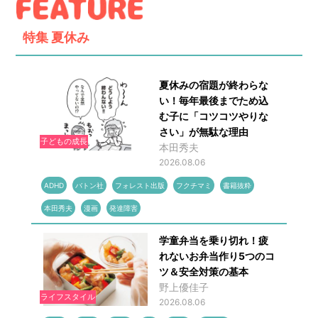
特集
夏休み
夏休みの宿題が終わらな
い！毎年最後までため込
む子に「コツコツやりな
さい」が無駄な理由
子どもの成長
本田秀夫
2026.08.06
ADHD
バトン社
フォレスト出版
フクチマミ
書籍抜粋
本田秀夫
漫画
発達障害
学童弁当を乗り切れ！疲
れないお弁当作り5つのコ
ツ＆安全対策の基本
野上優佳子
ライフスタイル
2026.08.06