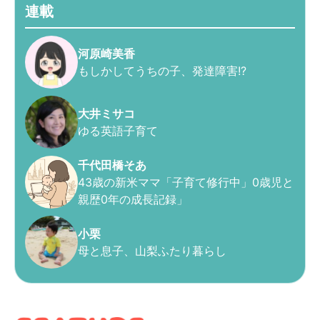
連載
河原崎美香
もしかしてうちの子、発達障害!?
大井ミサコ
ゆる英語子育て
千代田橋そあ
43歳の新米ママ「子育て修行中」0歳児と
親歴0年の成長記録」
小栗
母と息子、山梨ふたり暮らし