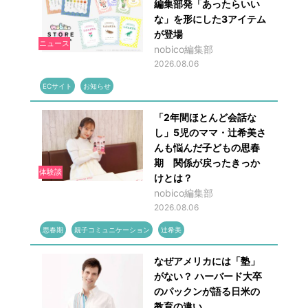
編集部発「あったらいい
な」を形にした3アイテム
が登場
ニュース
nobico編集部
2026.08.06
ECサイト
お知らせ
「2年間ほとんど会話な
し」5児のママ・辻希美さ
んも悩んだ子どもの思春
期 関係が戻ったきっか
体験談
けとは？
nobico編集部
2026.08.06
思春期
親子コミュニケーション
辻希美
なぜアメリカには「塾」
がない？ ハーバード大卒
のパックンが語る日米の
教育の違い