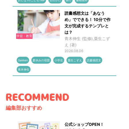
おとなTOこどもTRiP
お出かけ
旅行
書籍抜粋
読書感想文は「あなう
め」でできる！ 10分で作
文が完成するテンプレと
は？
学習・教育
青木伸生 (監修),粟生こず
え (著)
2026.08.06
Gakken
夏休みの宿題
小学生
粟生こずえ
読書感想文
青木伸生
編集部おすすめ
公式ショップOPEN！