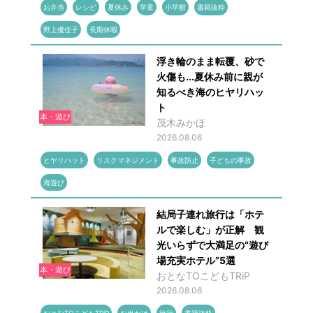
お弁当
レシピ
夏休み
学童
小学館
書籍抜粋
野上優佳子
長期休暇
浮き輪のまま転覆、砂で
火傷も...夏休み前に親が
知るべき海のヒヤリハッ
ト
本・遊び
茂木みかほ
2026.08.06
ヒヤリハット
リスクマネジメント
事故防止
子どもの事故
海遊び
結局子連れ旅行は「ホテ
ルで楽しむ」が正解 観
光いらずで大満足の“遊び
場充実ホテル”5選
本・遊び
おとなTOこどもTRiP
2026.08.06