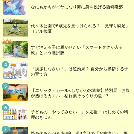
なにもかもがイヤになり海に身を投げる西郷隆盛
代々木公園で6歳児を見つけられる？「見守り瞬足」
リアル検証
すぐ消える子に履かせたい「スマートタグが入る
靴」という選択肢
「挨拶しなさい！」は逆効果？ 自分から挨拶する子
の育て方
【エリック・カール×しながわ水族館】特別展 お腹
が透けるカエル、枯れ葉そっくりの魚！?
子どもの「やってみたい！」を応援！ はじめての料
理のきほん
塾を休みたがる小6娘、週3度目の「お腹痛い」…母