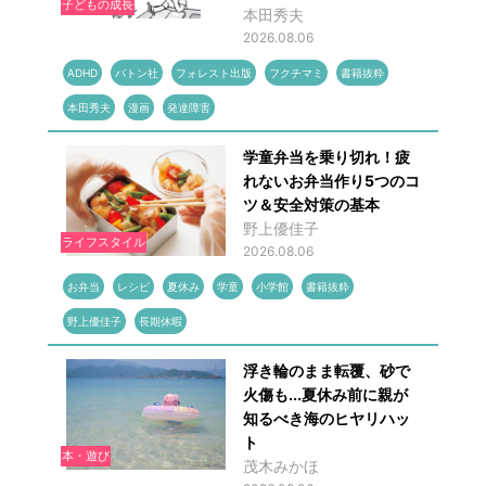
子どもの成長
本田秀夫
2026.08.06
ADHD
バトン社
フォレスト出版
フクチマミ
書籍抜粋
本田秀夫
漫画
発達障害
学童弁当を乗り切れ！疲
れないお弁当作り5つのコ
ツ＆安全対策の基本
野上優佳子
ライフスタイル
2026.08.06
お弁当
レシピ
夏休み
学童
小学館
書籍抜粋
野上優佳子
長期休暇
浮き輪のまま転覆、砂で
火傷も...夏休み前に親が
知るべき海のヒヤリハッ
ト
本・遊び
茂木みかほ