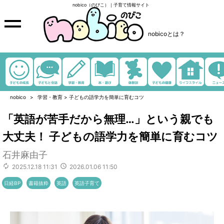
nobico（のびこ）｜子育て情報サイト
nobicoとは？
nobico
学習・教育
>
子どもの語学力を簡単に育むコツ
「英語が苦手だから無理…」という親でも
大丈夫！ 子どもの語学力を簡単に育むコツ
石井麻由子
2025.12.18 11:31
2026.01.06 11:50
日経BP
書籍抜粋
英語
英語子育て