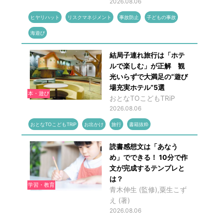
2026.08.06
ヒヤリハット
リスクマネジメント
事故防止
子どもの事故
海遊び
結局子連れ旅行は「ホテ
ルで楽しむ」が正解 観
光いらずで大満足の“遊び
場充実ホテル”5選
本・遊び
おとなTOこどもTRiP
2026.08.06
おとなTOこどもTRiP
お出かけ
旅行
書籍抜粋
読書感想文は「あなう
め」でできる！ 10分で作
文が完成するテンプレと
は？
学習・教育
青木伸生 (監修),粟生こず
え (著)
2026.08.06