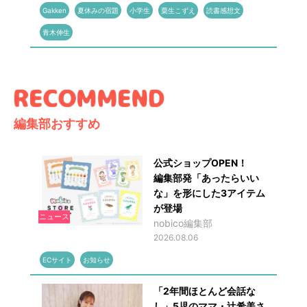
Gakken
夏休みの宿題
小学生
粟生こずえ
読書感想文
青木伸生
編集部おすすめ
公式ショップOPEN！
編集部発「あったらいい
な」を形にした3アイテム
が登場
ニュース
nobico編集部
2026.08.06
ECサイト
お知らせ
「2年間ほとんど会話な
し」5児のママ・辻希美さ