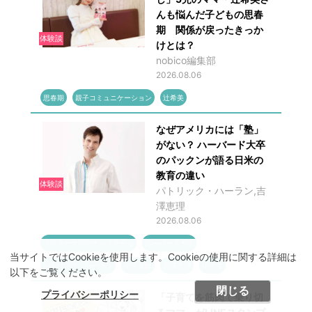
んも悩んだ子どもの思春
期 関係が戻ったきっか
体験談
けとは？
nobico編集部
2026.08.06
思春期
親子コミュニケーション
辻希美
なぜアメリカには「塾」
がない？ ハーバード大卒
のパックンが語る日米の
教育の違い
体験談
パトリック・ハーラン,吉
澤恵理
2026.08.06
インターナショナルスクール
ハーバード大学
当サイトではCookieを使用します。Cookieの使用に関する詳細は
パトリック・ハーラン
中学受験
吉澤恵理
小学生
以下をご覧ください。
閉じる
プライバシーポリシー
「子育てを筋肉で乗り切