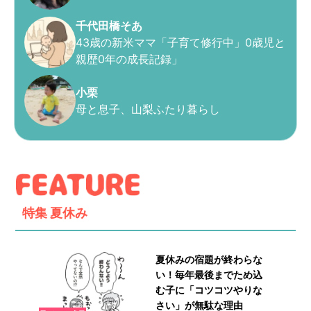
千代田橋そあ
43歳の新米ママ「子育て修行中」0歳児と
親歴0年の成長記録」
小栗
母と息子、山梨ふたり暮らし
特集
夏休み
夏休みの宿題が終わらな
い！毎年最後までため込
む子に「コツコツやりな
さい」が無駄な理由