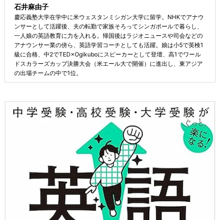
石井麻由子
慶応義塾大学在学中に米ウェスタンミシガン大学に留学。NHKでアナウ
ンサーとして活躍後、夫の転勤で家族そろってシンガポールで暮らし、
一人娘の英語教育に力を入れる。帰国後はラジオニュースや司会などの
アナウンサー業の傍ら、英語学習コーチとしても活躍。娘は小5で英検1
級に合格、中2でTED×Ogikuboにスピーカーとして登壇、高1でワール
ドスカラーズカップ決勝大会（米エール大で開催）に進出し、東アジア
の出場チームの中で1位。