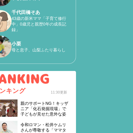
千代田橋そあ
43歳の新米ママ「子育て修行
中」0歳児と親歴0年の成長記
録」
小栗
母と息子、山梨ふたり暮らし
ンキング
11:30更新
親のサポートNG！キッザ
ニア「化石発掘現場」で
子どもが見せた意外な姿
令和ロマン・松井ケムリ
さんが尊敬する「ママタ