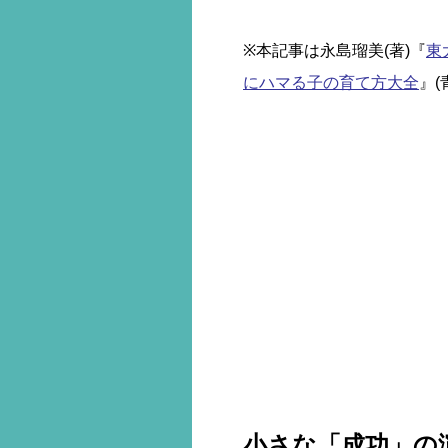
※本記事は永島瑠美(著)『
東
にハマる子の育て方大全
』
小さな「成功」の