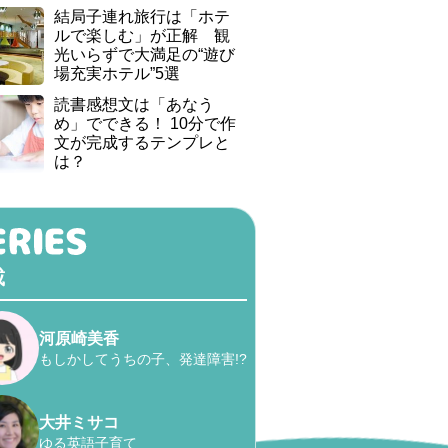
結局子連れ旅行は「ホテ
ルで楽しむ」が正解 観
光いらずで大満足の“遊び
場充実ホテル”5選
読書感想文は「あなう
め」でできる！ 10分で作
文が完成するテンプレと
は？
載
河原崎美香
もしかしてうちの子、発達障害!?
大井ミサコ
ゆる英語子育て