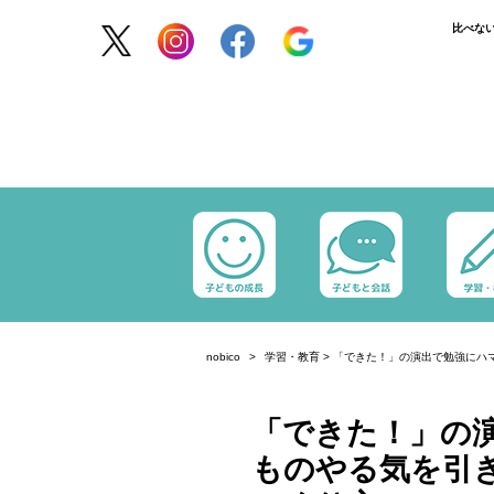
比べな
nobico
学習・教育
>
「できた！」の演出で勉強にハマ
「できた！」の演
ものやる気を引き