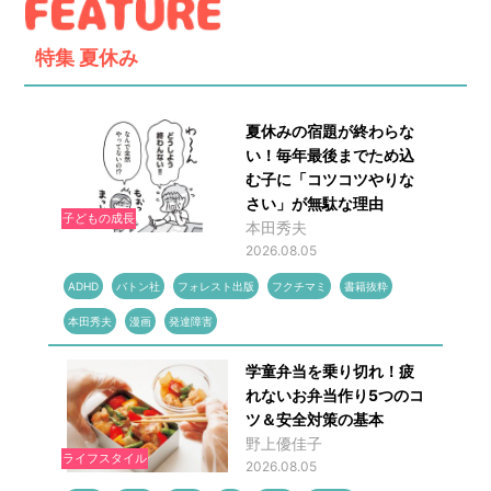
特集
夏休み
夏休みの宿題が終わらな
い！毎年最後までため込
む子に「コツコツやりな
さい」が無駄な理由
子どもの成長
本田秀夫
2026.08.05
ADHD
バトン社
フォレスト出版
フクチマミ
書籍抜粋
本田秀夫
漫画
発達障害
学童弁当を乗り切れ！疲
れないお弁当作り5つのコ
ツ＆安全対策の基本
野上優佳子
ライフスタイル
2026.08.05