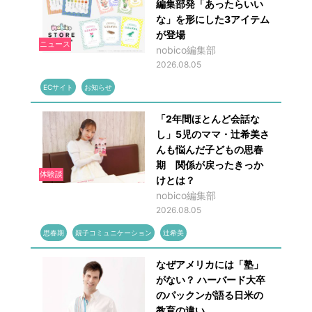
編集部発「あったらいい
な」を形にした3アイテム
が登場
ニュース
nobico編集部
2026.08.05
ECサイト
お知らせ
「2年間ほとんど会話な
し」5児のママ・辻希美さ
んも悩んだ子どもの思春
期 関係が戻ったきっか
体験談
けとは？
nobico編集部
2026.08.05
思春期
親子コミュニケーション
辻希美
なぜアメリカには「塾」
がない？ ハーバード大卒
のパックンが語る日米の
教育の違い