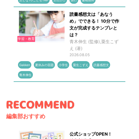
おとなTOこどもTRiP
お出かけ
旅行
書籍抜粋
読書感想文は「あなう
め」でできる！ 10分で作
文が完成するテンプレと
は？
学習・教育
青木伸生 (監修),粟生こず
え (著)
2026.08.05
Gakken
夏休みの宿題
小学生
粟生こずえ
読書感想文
青木伸生
編集部おすすめ
公式ショップOPEN！