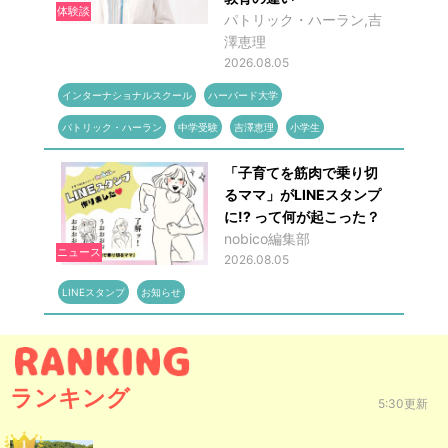
体験談
パトリック・ハーラン,吉
澤恵理
2026.08.05
インターナショナルスクール
ハーバード大学
パトリック・ハーラン
中学受験
吉澤恵理
小学生
「子育てを筋肉で乗り切
るママ」がLINEスタンプ
に!? って何が起こった？
nobico編集部
ニュース
2026.08.05
LINEスタンプ
お知らせ
ランキング
5:30更新