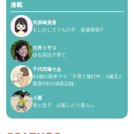
連載
河原崎美香
もしかしてうちの子、発達障害!?
大井ミサコ
ゆる英語子育て
千代田橋そあ
43歳の新米ママ「子育て修行中」0歳児と
親歴0年の成長記録」
小栗
母と息子、山梨ふたり暮らし