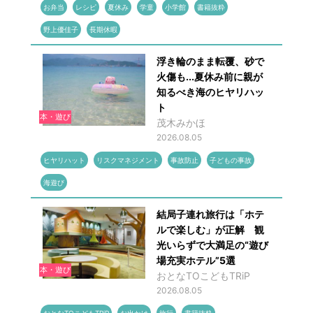
お弁当
レシピ
夏休み
学童
小学館
書籍抜粋
野上優佳子
長期休暇
浮き輪のまま転覆、砂で
火傷も...夏休み前に親が
知るべき海のヒヤリハッ
ト
本・遊び
茂木みかほ
2026.08.05
ヒヤリハット
リスクマネジメント
事故防止
子どもの事故
海遊び
結局子連れ旅行は「ホテ
ルで楽しむ」が正解 観
光いらずで大満足の“遊び
場充実ホテル”5選
本・遊び
おとなTOこどもTRiP
2026.08.05