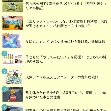
代々木公園で6歳児を見つけられる？「見守り瞬足」
リアル検証
【エリック・カール×しながわ水族館】特別展 お腹
が透けるカエル、枯れ葉そっくりの魚！?
なにもかもがイヤになり海に身を投げるた西郷隆盛
子どもの「やってみたい！」を応援！ はじめての料
理のきほん
人気アニメを支えるアニメーターの意外な素顔
塾を休みたがる小6娘、週3度目の「お腹痛い」…母
が気づいた本当の理由
部進学なのに不安を抱える中2息子…母が知った本当