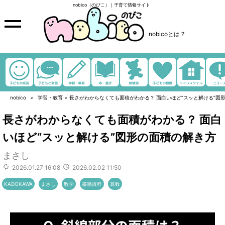
nobico（のびこ）｜子育て情報サイト
nobicoとは？
nobico
学習・教育
>
長さがわからなくても面積がわかる？ 面白いほど“スッと解ける”図
長さがわからなくても面積がわかる？ 面白
いほど“スッと解ける”図形の面積の解き方
まさし
2026.01.27 16:08
2026.02.02 11:50
KADOKAWA
まさし
数学
書籍抜粋
算数