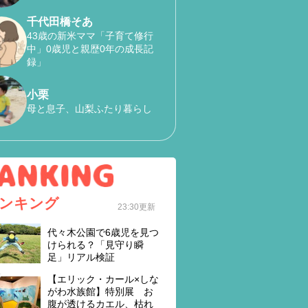
千代田橋そあ
43歳の新米ママ「子育て修行
中」0歳児と親歴0年の成長記
録」
小栗
母と息子、山梨ふたり暮らし
ンキング
23:30更新
代々木公園で6歳児を見つ
けられる？「見守り瞬
足」リアル検証
【エリック・カール×しな
がわ水族館】特別展 お
腹が透けるカエル、枯れ