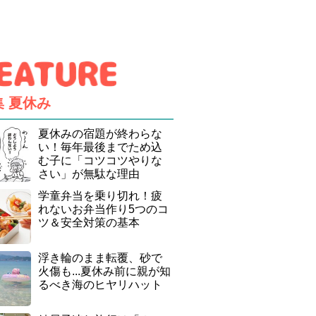
集
夏休み
夏休みの宿題が終わらな
い！毎年最後までため込
む子に「コツコツやりな
さい」が無駄な理由
学童弁当を乗り切れ！疲
れないお弁当作り5つのコ
ツ＆安全対策の基本
浮き輪のまま転覆、砂で
火傷も...夏休み前に親が知
るべき海のヒヤリハット