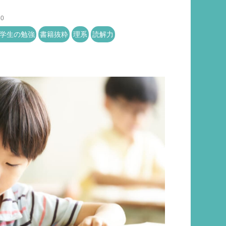
50
学生の勉強
書籍抜粋
理系
読解力