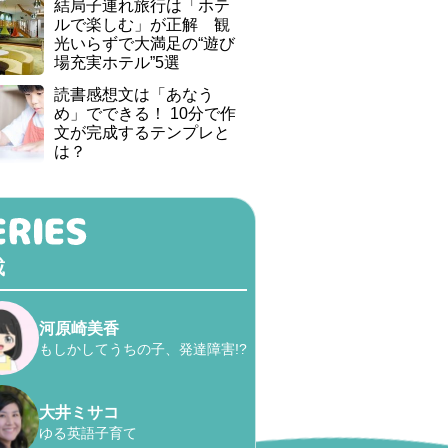
結局子連れ旅行は「ホテ
ルで楽しむ」が正解 観
光いらずで大満足の“遊び
場充実ホテル”5選
読書感想文は「あなう
め」でできる！ 10分で作
文が完成するテンプレと
は？
載
河原崎美香
もしかしてうちの子、発達障害!?
大井ミサコ
ゆる英語子育て